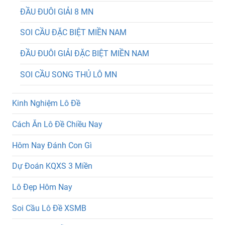
ĐẦU ĐUÔI GIẢI 8 MN
SOI CẦU ĐẶC BIỆT MIỀN NAM
ĐẦU ĐUÔI GIẢI ĐẶC BIỆT MIỀN NAM
SOI CẦU SONG THỦ LÔ MN
Kinh Nghiệm Lô Đề
Cách Ăn Lô Đề Chiều Nay
Hôm Nay Đánh Con Gì
Dự Đoán KQXS 3 Miền
Lô Đẹp Hôm Nay
Soi Cầu Lô Đề XSMB