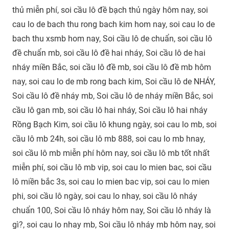
thủ miễn phí, soi cầu lô đề bạch thủ ngày hôm nay, soi
cau lo de bach thu rong bach kim hom nay, soi cau lo de
bach thu xsmb hom nay, Soi cầu lô de chuẩn, soi cầu lô
đề chuẩn mb, soi cầu lô đề hai nháy, Soi cầu lô de hai
nháy miền Bắc, soi cầu lô đề mb, soi cầu lô đề mb hôm
nay, soi cau lo de mb rong bach kim, Soi cầu lô de NHÁY,
Soi cầu lô đề nháy mb, Soi cầu lô de nháy miền Bắc, soi
cầu lô gan mb, soi cầu lô hai nháy, Soi cầu lô hai nháy
Rồng Bạch Kim, soi cầu lô khung ngày, soi cau lo mb, soi
cầu lô mb 24h, soi cầu lô mb 888, soi cau lo mb hnay,
soi cầu lô mb miễn phí hôm nay, soi cầu lô mb tốt nhất
miễn phí, soi cầu lô mb vip, soi cau lo mien bac, soi cầu
lô miền bắc 3s, soi cau lo mien bac vip, soi cau lo mien
phi, soi cầu lô ngày, soi cau lo nhay, soi cầu lô nháy
chuẩn 100, Soi cầu lô nháy hôm nay, Soi cầu lô nháy là
gì?, soi cau lo nhay mb, Soi cầu lô nháy mb hôm nay, soi