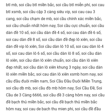
btl mb, soi cầu btl miền bắc, soi cầu btl miễn phí, soi cau
btl xsmb, soi cầu cặp 3 càng siêu vip, soi cau cau 3
cang, soi cầu chạm de mb, soi cầu chính xác miền bắc,
soi cầu chuẩn nhất hôm nay, Soi cầu cực chuẩn, soi cầu
dàn đề 10 số, soi cầu dàn đề 4 số, soi cau dàn đề 6 số,
soi cau dàn đề 8 số, soi cầu dàn đề đẹp lô xiên, soi cầu
dàn đề vip lô xiên, Soi cầu dàn lô 10 số, soi cau dàn lô 4
số, soi cau dàn lô 6 số, soi cầu dàn lô 8 số, soi cầu dàn
lô xiên, soi cầu dàn lô xiên chuẩn, soi cầu dàn lô xiên
đẹp nhất, soi cầu dàn lô xiên khung 3 ngày, soi cầu dàn
lô xiên miền bắc, soi cau dàn lô xiên xsmb hom nay, soi
cầu đầu đuôi miền nam, Soi Cầu Đầu Đuôi Miền Trung,
soi cầu db mb, soi cầu đb mb hôm nay, Soi Cầu Đề, Soi
Cầu de 3 Càng 6666, soi cầu đề 3 càng hôm nay, soi cầu
đề bạch thủ miền bắc, soi cầu đề bạch thủ miền bắc
hôm nay, soi cau de bach thu mien phi, soi cầu đề đầu