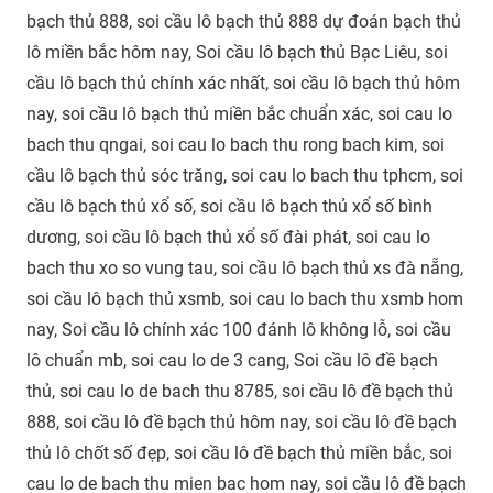
bạch thủ 888, soi cầu lô bạch thủ 888 dự đoán bạch thủ
lô miền bắc hôm nay, Soi cầu lô bạch thủ Bạc Liêu, soi
cầu lô bạch thủ chính xác nhất, soi cầu lô bạch thủ hôm
nay, soi cầu lô bạch thủ miền bắc chuẩn xác, soi cau lo
bach thu qngai, soi cau lo bach thu rong bach kim, soi
cầu lô bạch thủ sóc trăng, soi cau lo bach thu tphcm, soi
cầu lô bạch thủ xổ số, soi cầu lô bạch thủ xổ số bình
dương, soi cầu lô bạch thủ xổ số đài phát, soi cau lo
bach thu xo so vung tau, soi cầu lô bạch thủ xs đà nẵng,
soi cầu lô bạch thủ xsmb, soi cau lo bach thu xsmb hom
nay, Soi cầu lô chính xác 100 đánh lô không lỗ, soi cầu
lô chuẩn mb, soi cau lo de 3 cang, Soi cầu lô đề bạch
thủ, soi cau lo de bach thu 8785, soi cầu lô đề bạch thủ
888, soi cầu lô đề bạch thủ hôm nay, soi cầu lô đề bạch
thủ lô chốt số đẹp, soi cầu lô đề bạch thủ miền bắc, soi
cau lo de bach thu mien bac hom nay, soi cầu lô đề bạch