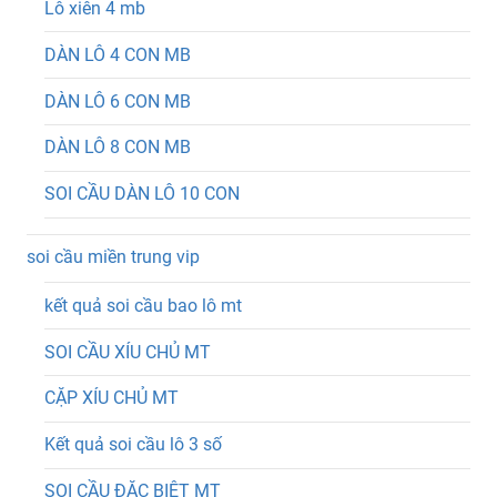
Lô xiên 4 mb
DÀN LÔ 4 CON MB
DÀN LÔ 6 CON MB
DÀN LÔ 8 CON MB
SOI CẦU DÀN LÔ 10 CON
soi cầu miền trung vip
kết quả soi cầu bao lô mt
SOI CẦU XÍU CHỦ MT
CẶP XÍU CHỦ MT
Kết quả soi cầu lô 3 số
SOI CẦU ĐẶC BIỆT MT