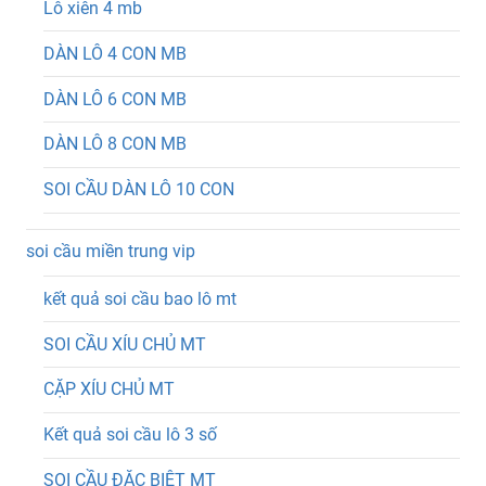
Lô xiên 4 mb
DÀN LÔ 4 CON MB
DÀN LÔ 6 CON MB
DÀN LÔ 8 CON MB
SOI CẦU DÀN LÔ 10 CON
soi cầu miền trung vip
kết quả soi cầu bao lô mt
SOI CẦU XÍU CHỦ MT
CẶP XÍU CHỦ MT
Kết quả soi cầu lô 3 số
SOI CẦU ĐẶC BIỆT MT