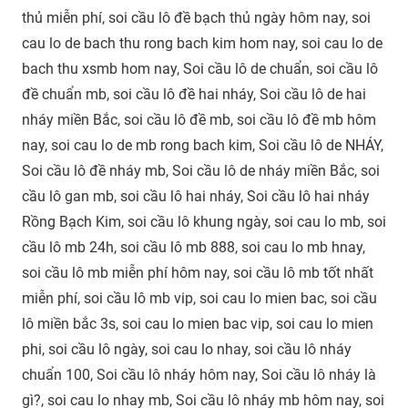
thủ miễn phí, soi cầu lô đề bạch thủ ngày hôm nay, soi
cau lo de bach thu rong bach kim hom nay, soi cau lo de
bach thu xsmb hom nay, Soi cầu lô de chuẩn, soi cầu lô
đề chuẩn mb, soi cầu lô đề hai nháy, Soi cầu lô de hai
nháy miền Bắc, soi cầu lô đề mb, soi cầu lô đề mb hôm
nay, soi cau lo de mb rong bach kim, Soi cầu lô de NHÁY,
Soi cầu lô đề nháy mb, Soi cầu lô de nháy miền Bắc, soi
cầu lô gan mb, soi cầu lô hai nháy, Soi cầu lô hai nháy
Rồng Bạch Kim, soi cầu lô khung ngày, soi cau lo mb, soi
cầu lô mb 24h, soi cầu lô mb 888, soi cau lo mb hnay,
soi cầu lô mb miễn phí hôm nay, soi cầu lô mb tốt nhất
miễn phí, soi cầu lô mb vip, soi cau lo mien bac, soi cầu
lô miền bắc 3s, soi cau lo mien bac vip, soi cau lo mien
phi, soi cầu lô ngày, soi cau lo nhay, soi cầu lô nháy
chuẩn 100, Soi cầu lô nháy hôm nay, Soi cầu lô nháy là
gì?, soi cau lo nhay mb, Soi cầu lô nháy mb hôm nay, soi