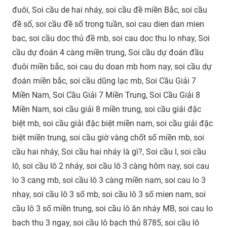
đuôi, Soi cầu de hai nháy, soi cầu đề miền Bắc, soi cầu
đề số, soi cầu đề số trong tuần, soi cau dien dan mien
bac, soi cầu doc thủ đề mb, soi cau doc thu lo nhay, Soi
cầu dự đoán 4 càng miền trung, Soi cầu dự đoán đầu
đuôi miền bắc, soi cau du doan mb hom nay, soi cầu dự
đoán miền bắc, soi cầu dũng lạc mb, Soi Cầu Giải 7
Miền Nam, Soi Cầu Giải 7 Miền Trung, Soi Cầu Giải 8
Miền Nam, soi cầu giải 8 miền trung, soi cầu giải đặc
biệt mb, soi cầu giải đặc biệt miền nam, soi cầu giải đặc
biệt miền trung, soi cầu giờ vàng chốt số miền mb, soi
cầu hai nháy, Soi cầu hai nháy là gì?, Soi cầu l, soi cầu
lô, soi cầu lô 2 nháy, soi cầu lô 3 càng hôm nay, soi cau
lo 3 cang mb, soi cầu lô 3 càng miền nam, soi cau lo 3
nhay, soi cầu lô 3 số mb, soi cầu lô 3 số mien nam, soi
cầu lô 3 số miền trung, soi cầu lô ăn nháy MB, soi cau lo
bach thu 3 ngay, soi cầu lô bạch thủ 8785, soi cầu lô