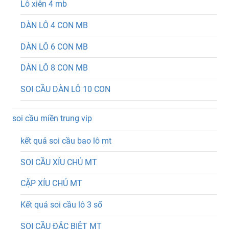
Lô xiên 4 mb
DÀN LÔ 4 CON MB
DÀN LÔ 6 CON MB
DÀN LÔ 8 CON MB
SOI CẦU DÀN LÔ 10 CON
soi cầu miền trung vip
kết quả soi cầu bao lô mt
SOI CẦU XÍU CHỦ MT
CẶP XÍU CHỦ MT
Kết quả soi cầu lô 3 số
SOI CẦU ĐẶC BIỆT MT