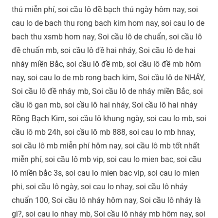
thủ miễn phí, soi cầu lô đề bạch thủ ngày hôm nay, soi
cau lo de bach thu rong bach kim hom nay, soi cau lo de
bach thu xsmb hom nay, Soi cầu lô de chuẩn, soi cầu lô
đề chuẩn mb, soi cầu lô đề hai nháy, Soi cầu lô de hai
nháy miền Bắc, soi cầu lô đề mb, soi cầu lô đề mb hôm
nay, soi cau lo de mb rong bach kim, Soi cầu lô de NHÁY,
Soi cầu lô đề nháy mb, Soi cầu lô de nháy miền Bắc, soi
cầu lô gan mb, soi cầu lô hai nháy, Soi cầu lô hai nháy
Rồng Bạch Kim, soi cầu lô khung ngày, soi cau lo mb, soi
cầu lô mb 24h, soi cầu lô mb 888, soi cau lo mb hnay,
soi cầu lô mb miễn phí hôm nay, soi cầu lô mb tốt nhất
miễn phí, soi cầu lô mb vip, soi cau lo mien bac, soi cầu
lô miền bắc 3s, soi cau lo mien bac vip, soi cau lo mien
phi, soi cầu lô ngày, soi cau lo nhay, soi cầu lô nháy
chuẩn 100, Soi cầu lô nháy hôm nay, Soi cầu lô nháy là
gì?, soi cau lo nhay mb, Soi cầu lô nháy mb hôm nay, soi