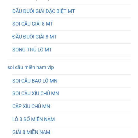
ĐẦU ĐUÔI GIẢI ĐẶC BIỆT MT
SOI CẦU GIẢI 8 MT
ĐẦU ĐUÔI GIẢI 8 MT
SONG THỦ LÔ MT
soi cầu miền nam vip
SOI CẦU BAO LÔ MN
SOI CẦU XÍU CHỦ MN
CẶP XÍU CHỦ MN
LÔ 3 SỐ MIỀN NAM
GIẢI 8 MIỀN NAM