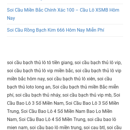
Soi Cầu Miền Bắc Chính Xác 100 – Cầu Lô XSMB Hôm
Nay
Soi Cầu Rồng Bạch Kim 666 Hôm Nay Miễn Phí
soi cầu bạch thủ lô tô tiền giang, soi cầu bạch thủ lô vip,
soi cầu bạch thủ lô vip miền bắc, soi cầu bạch thủ lô vip
miền bắc hôm nay, soi cầu bạch thủ lô xiên, soi cầu
bạch thủ loto long an, Soi cầu bạch thủ miền Bắc miễn
phí, soi cầu bạch thủ nháy, soi cầu bạch thủ vip mb, Soi
Cầu Bao Lô 3 Số Miền Nam, Soi Cầu Bao Lô 3 Số Miền
Trung, Soi Cầu Bao Lô 4 Số Miền Nam Bao Lo Miền
Nam, Soi Cầu Bao Lô 4 Số Miền Trung, soi cầu bao lô
mien nam, soi cầu bao lô miền trung, soi cau btl, soi cầu