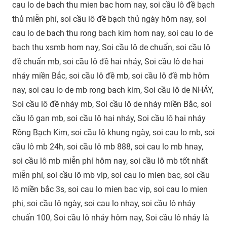
cau lo de bach thu mien bac hom nay, soi cầu lô đề bạch
thủ miễn phí, soi cầu lô đề bạch thủ ngày hôm nay, soi
cau lo de bach thu rong bach kim hom nay, soi cau lo de
bach thu xsmb hom nay, Soi cầu lô de chuẩn, soi cầu lô
đề chuẩn mb, soi cầu lô đề hai nháy, Soi cầu lô de hai
nháy miền Bắc, soi cầu lô đề mb, soi cầu lô đề mb hôm
nay, soi cau lo de mb rong bach kim, Soi cầu lô de NHÁY,
Soi cầu lô đề nháy mb, Soi cầu lô de nháy miền Bắc, soi
cầu lô gan mb, soi cầu lô hai nháy, Soi cầu lô hai nháy
Rồng Bạch Kim, soi cầu lô khung ngày, soi cau lo mb, soi
cầu lô mb 24h, soi cầu lô mb 888, soi cau lo mb hnay,
soi cầu lô mb miễn phí hôm nay, soi cầu lô mb tốt nhất
miễn phí, soi cầu lô mb vip, soi cau lo mien bac, soi cầu
lô miền bắc 3s, soi cau lo mien bac vip, soi cau lo mien
phi, soi cầu lô ngày, soi cau lo nhay, soi cầu lô nháy
chuẩn 100, Soi cầu lô nháy hôm nay, Soi cầu lô nháy là