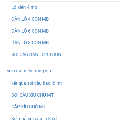
Lô xiên 4 mb
DÀN LÔ 4 CON MB
DÀN LÔ 6 CON MB
DÀN LÔ 8 CON MB
SOI CẦU DÀN LÔ 10 CON
soi cầu miền trung vip
kết quả soi cầu bao lô mt
SOI CẦU XÍU CHỦ MT
CẶP XÍU CHỦ MT
Kết quả soi cầu lô 3 số