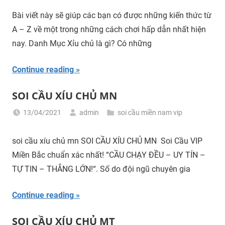
Bài viết này sẽ giúp các bạn có được những kiến thức từ
A – Z về một trong những cách chơi hấp dẫn nhất hiện
nay. Danh Mục Xỉu chủ là gì? Có những
Continue reading
SOI CẦU XÍU CHỦ MN
13/04/2021
admin
soi cầu miền nam vip
soi cầu xíu chủ mn SOI CẦU XÍU CHỦ MN Soi Cầu VIP
Miền Bắc chuẩn xác nhất! “CẦU CHẠY ĐỀU – UY TÍN –
TỰ TIN – THẮNG LỚN!“. Số do đội ngũ chuyên gia
Continue reading
SOI CẦU XÍU CHỦ MT