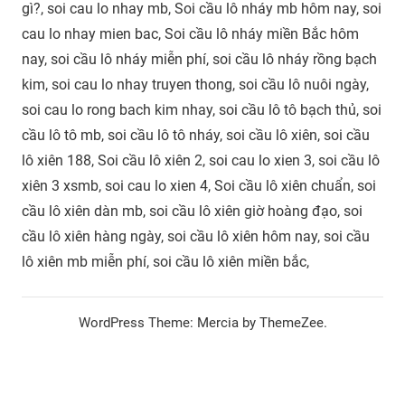
gì?, soi cau lo nhay mb, Soi cầu lô nháy mb hôm nay, soi
cau lo nhay mien bac, Soi cầu lô nháy miền Bắc hôm
nay, soi cầu lô nháy miễn phí, soi cầu lô nháy rồng bạch
kim, soi cau lo nhay truyen thong, soi cầu lô nuôi ngày,
soi cau lo rong bach kim nhay, soi cầu lô tô bạch thủ, soi
cầu lô tô mb, soi cầu lô tô nháy, soi cầu lô xiên, soi cầu
lô xiên 188, Soi cầu lô xiên 2, soi cau lo xien 3, soi cầu lô
xiên 3 xsmb, soi cau lo xien 4, Soi cầu lô xiên chuẩn, soi
cầu lô xiên dàn mb, soi cầu lô xiên giờ hoàng đạo, soi
cầu lô xiên hàng ngày, soi cầu lô xiên hôm nay, soi cầu
lô xiên mb miễn phí, soi cầu lô xiên miền bắc,
WordPress Theme: Mercia by ThemeZee.