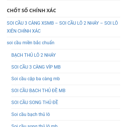
CHỐT SỐ CHÍNH XÁC
SOI CẦU 3 CÀNG XSMB – SOI CẦU LÔ 2 NHÁY – SOI LÔ
XIÊN CHÍNH XÁC
soi cầu miền bắc chuẩn
BẠCH THỦ LÔ 2 NHÁY
SOI CẦU 3 CÀNG VÍP MB
Soi cầu cặp ba càng mb
SOI CẦU BẠCH THỦ ĐỀ MB
SOI CẦU SONG THỦ ĐỀ
Soi cầu bạch thủ lô
Soi cầu song thủ lô mb