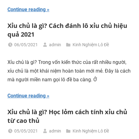
Continue reading
Xỉu chủ là gì? Cách đánh lô xỉu chủ hiệu
quả 2021
06/05/2021
admin
Kinh Nghiệm Lô Đề
Xỉu chủ là gì? Trong vốn kiến thức của rất nhiều người,
xỉu chủ là một khái niệm hoàn toàn mới mẻ. Đây là cách
mà người miền nam gọi lô đề ba càng. Ở
Continue reading
Xỉu chủ là gì? Học lỏm cách tính xỉu chủ
từ cao thủ
05/05/2021
admin
Kinh Nghiệm Lô Đề