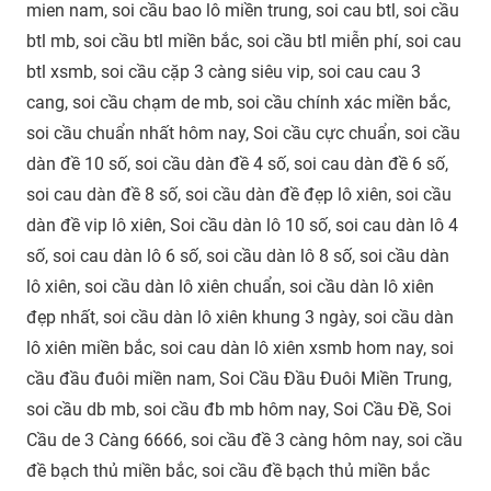
mien nam, soi cầu bao lô miền trung, soi cau btl, soi cầu
btl mb, soi cầu btl miền bắc, soi cầu btl miễn phí, soi cau
btl xsmb, soi cầu cặp 3 càng siêu vip, soi cau cau 3
cang, soi cầu chạm de mb, soi cầu chính xác miền bắc,
soi cầu chuẩn nhất hôm nay, Soi cầu cực chuẩn, soi cầu
dàn đề 10 số, soi cầu dàn đề 4 số, soi cau dàn đề 6 số,
soi cau dàn đề 8 số, soi cầu dàn đề đẹp lô xiên, soi cầu
dàn đề vip lô xiên, Soi cầu dàn lô 10 số, soi cau dàn lô 4
số, soi cau dàn lô 6 số, soi cầu dàn lô 8 số, soi cầu dàn
lô xiên, soi cầu dàn lô xiên chuẩn, soi cầu dàn lô xiên
đẹp nhất, soi cầu dàn lô xiên khung 3 ngày, soi cầu dàn
lô xiên miền bắc, soi cau dàn lô xiên xsmb hom nay, soi
cầu đầu đuôi miền nam, Soi Cầu Đầu Đuôi Miền Trung,
soi cầu db mb, soi cầu đb mb hôm nay, Soi Cầu Đề, Soi
Cầu de 3 Càng 6666, soi cầu đề 3 càng hôm nay, soi cầu
đề bạch thủ miền bắc, soi cầu đề bạch thủ miền bắc