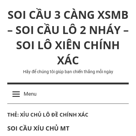
Skip
SOI CẦU 3 CÀNG XSMB
to
content
– SOI CẦU LÔ 2 NHÁY –
SOI LÔ XIÊN CHÍNH
XÁC
Hãy để chúng tôi giúp bạn chiến thắng mỗi ngày
Menu
THẺ:
XỈU CHỦ LÔ ĐỀ CHÍNH XÁC
SOI CẦU XÍU CHỦ MT