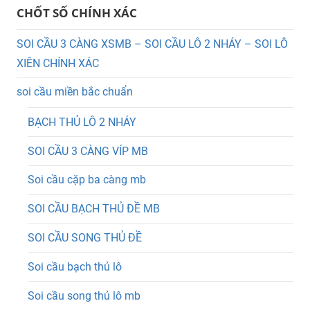
CHỐT SỐ CHÍNH XÁC
SOI CẦU 3 CÀNG XSMB – SOI CẦU LÔ 2 NHÁY – SOI LÔ
XIÊN CHÍNH XÁC
soi cầu miền bắc chuẩn
BẠCH THỦ LÔ 2 NHÁY
SOI CẦU 3 CÀNG VÍP MB
Soi cầu cặp ba càng mb
SOI CẦU BẠCH THỦ ĐỀ MB
SOI CẦU SONG THỦ ĐỀ
Soi cầu bạch thủ lô
Soi cầu song thủ lô mb