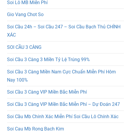
Soi Lô MB Miễn Phí
Gio Vang Chot So
Soi Cầu 24h – Soi Cầu 247 – Soi Cầu Bạch Thủ CHÍNH
XÁC
SOI CẦU 3 CÀNG
Soi Cầu 3 Càng 3 Miền Tỷ Lệ Trúng 99%
Soi Cầu 3 Càng Miền Nam Cực Chuẩn Miễn Phí Hôm
Nay 100%
Soi Cầu 3 Càng VIP Miền Bắc Miễn Phí
Soi Cầu 3 Càng VIP Miền Bắc Miễn Phí – Dự Đoán 247
Soi Cầu Mb Chính Xác Miễn Phí Soi Cầu Lô Chính Xác
Soi Cau Mb Rong Bach Kim