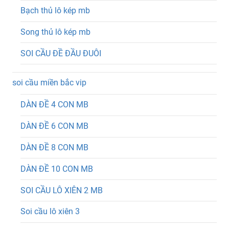
Bạch thủ lô kép mb
Song thủ lô kép mb
SOI CẦU ĐỀ ĐẦU ĐUÔI
soi cầu miền bắc vip
DÀN ĐỀ 4 CON MB
DÀN ĐỀ 6 CON MB
DÀN ĐỀ 8 CON MB
DÀN ĐỀ 10 CON MB
SOI CẦU LÔ XIÊN 2 MB
Soi cầu lô xiên 3