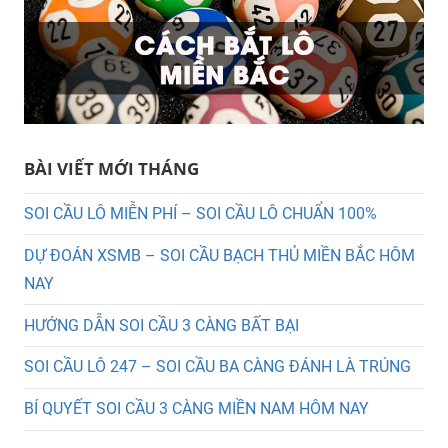
BÀI VIẾT MỚI THÁNG
SOI CẦU LÔ MIỄN PHÍ – SOI CẦU LÔ CHUẨN 100%
DỰ ĐOÁN XSMB – SOI CẦU BẠCH THỦ MIỀN BẮC HÔM
NAY
HƯỚNG DẪN SOI CẦU 3 CÀNG BẤT BẠI
SOI CẦU LÔ 247 – SOI CẦU BA CÀNG ĐÁNH LÀ TRÚNG
BÍ QUYẾT SOI CẦU 3 CÀNG MIỀN NAM HÔM NAY