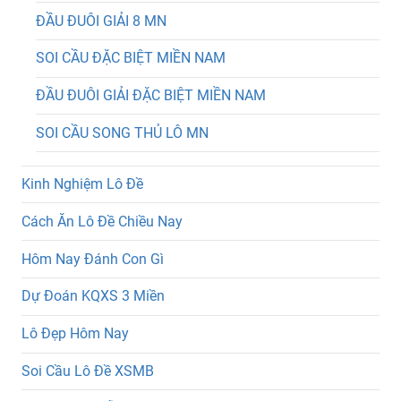
ĐẦU ĐUÔI GIẢI 8 MN
SOI CẦU ĐẶC BIỆT MIỀN NAM
ĐẦU ĐUÔI GIẢI ĐẶC BIỆT MIỀN NAM
SOI CẦU SONG THỦ LÔ MN
Kinh Nghiệm Lô Đề
Cách Ăn Lô Đề Chiều Nay
Hôm Nay Đánh Con Gì
Dự Đoán KQXS 3 Miền
Lô Đẹp Hôm Nay
Soi Cầu Lô Đề XSMB