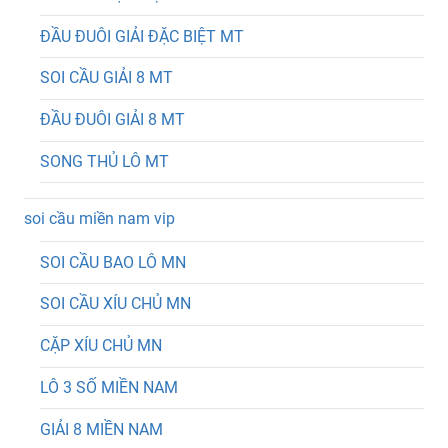
ĐẦU ĐUÔI GIẢI ĐẶC BIỆT MT
SOI CẦU GIẢI 8 MT
ĐẦU ĐUÔI GIẢI 8 MT
SONG THỦ LÔ MT
soi cầu miền nam vip
SOI CẦU BAO LÔ MN
SOI CẦU XÍU CHỦ MN
CẶP XÍU CHỦ MN
LÔ 3 SỐ MIỀN NAM
GIẢI 8 MIỀN NAM