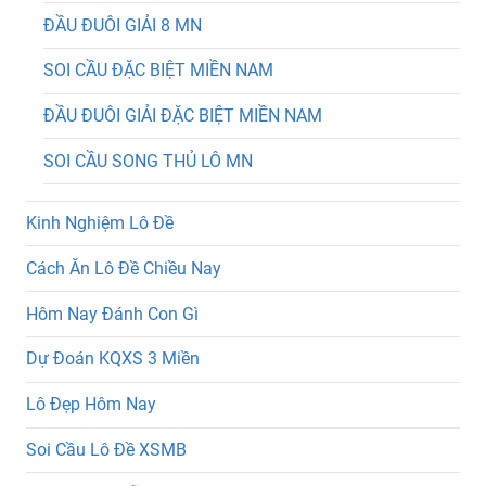
ĐẦU ĐUÔI GIẢI 8 MN
SOI CẦU ĐẶC BIỆT MIỀN NAM
ĐẦU ĐUÔI GIẢI ĐẶC BIỆT MIỀN NAM
SOI CẦU SONG THỦ LÔ MN
Kinh Nghiệm Lô Đề
Cách Ăn Lô Đề Chiều Nay
Hôm Nay Đánh Con Gì
Dự Đoán KQXS 3 Miền
Lô Đẹp Hôm Nay
Soi Cầu Lô Đề XSMB