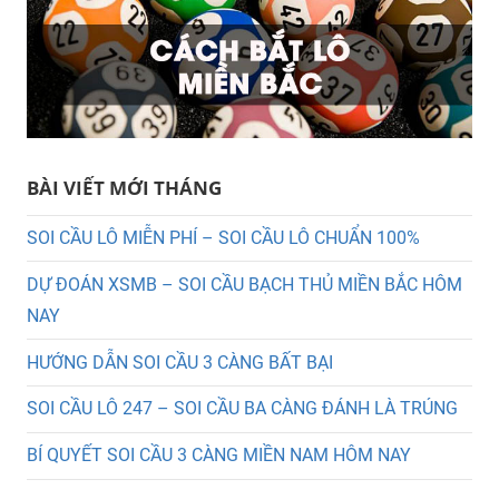
BÀI VIẾT MỚI THÁNG
SOI CẦU LÔ MIỄN PHÍ – SOI CẦU LÔ CHUẨN 100%
DỰ ĐOÁN XSMB – SOI CẦU BẠCH THỦ MIỀN BẮC HÔM
NAY
HƯỚNG DẪN SOI CẦU 3 CÀNG BẤT BẠI
SOI CẦU LÔ 247 – SOI CẦU BA CÀNG ĐÁNH LÀ TRÚNG
BÍ QUYẾT SOI CẦU 3 CÀNG MIỀN NAM HÔM NAY