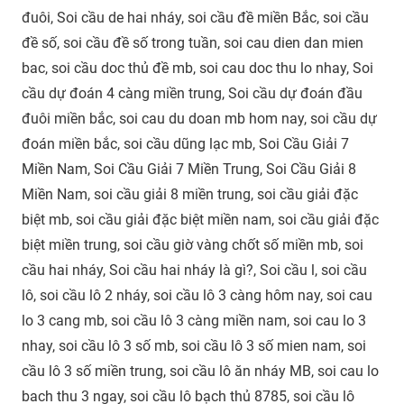
đuôi, Soi cầu de hai nháy, soi cầu đề miền Bắc, soi cầu
đề số, soi cầu đề số trong tuần, soi cau dien dan mien
bac, soi cầu doc thủ đề mb, soi cau doc thu lo nhay, Soi
cầu dự đoán 4 càng miền trung, Soi cầu dự đoán đầu
đuôi miền bắc, soi cau du doan mb hom nay, soi cầu dự
đoán miền bắc, soi cầu dũng lạc mb, Soi Cầu Giải 7
Miền Nam, Soi Cầu Giải 7 Miền Trung, Soi Cầu Giải 8
Miền Nam, soi cầu giải 8 miền trung, soi cầu giải đặc
biệt mb, soi cầu giải đặc biệt miền nam, soi cầu giải đặc
biệt miền trung, soi cầu giờ vàng chốt số miền mb, soi
cầu hai nháy, Soi cầu hai nháy là gì?, Soi cầu l, soi cầu
lô, soi cầu lô 2 nháy, soi cầu lô 3 càng hôm nay, soi cau
lo 3 cang mb, soi cầu lô 3 càng miền nam, soi cau lo 3
nhay, soi cầu lô 3 số mb, soi cầu lô 3 số mien nam, soi
cầu lô 3 số miền trung, soi cầu lô ăn nháy MB, soi cau lo
bach thu 3 ngay, soi cầu lô bạch thủ 8785, soi cầu lô