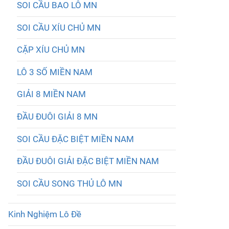
SOI CẦU BAO LÔ MN
SOI CẦU XÍU CHỦ MN
CẶP XÍU CHỦ MN
LÔ 3 SỐ MIỀN NAM
GIẢI 8 MIỀN NAM
ĐẦU ĐUÔI GIẢI 8 MN
SOI CẦU ĐẶC BIỆT MIỀN NAM
ĐẦU ĐUÔI GIẢI ĐẶC BIỆT MIỀN NAM
SOI CẦU SONG THỦ LÔ MN
Kinh Nghiệm Lô Đề