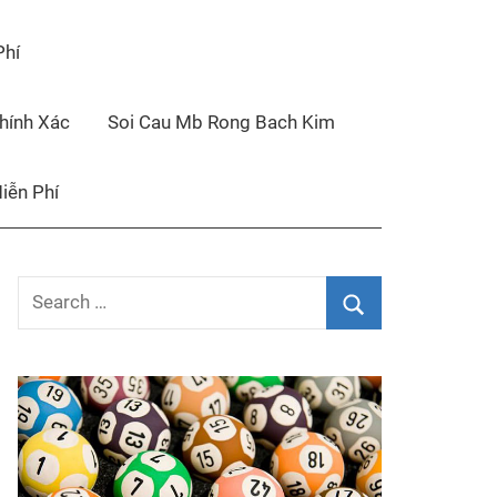
Phí
hính Xác
Soi Cau Mb Rong Bach Kim
iễn Phí
Search
for:
Search