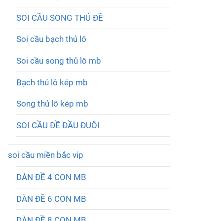
SOI CẦU SONG THỦ ĐỀ
Soi cầu bạch thủ lô
Soi cầu song thủ lô mb
Bạch thủ lô kép mb
Song thủ lô kép mb
SOI CẦU ĐỀ ĐẦU ĐUÔI
soi cầu miền bắc vip
DÀN ĐỀ 4 CON MB
DÀN ĐỀ 6 CON MB
DÀN ĐỀ 8 CON MB