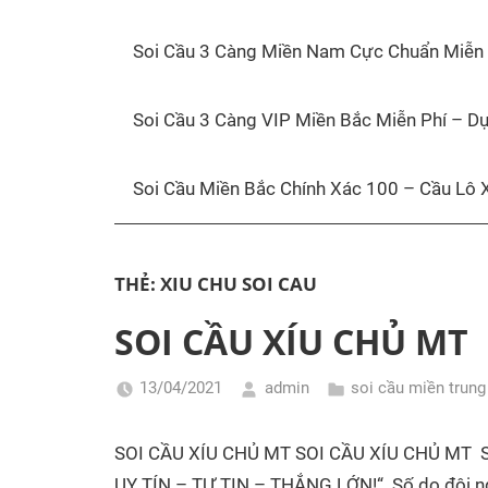
Soi Cầu 3 Càng Miền Nam Cực Chuẩn Miễn
Soi Cầu 3 Càng VIP Miền Bắc Miễn Phí – D
Soi Cầu Miền Bắc Chính Xác 100 – Cầu L
THẺ:
XIU CHU SOI CAU
SOI CẦU XÍU CHỦ MT
13/04/2021
admin
soi cầu miền trung
SOI CẦU XÍU CHỦ MT SOI CẦU XÍU CHỦ MT So
UY TÍN – TỰ TIN – THẮNG LỚN!“. Số do đội n