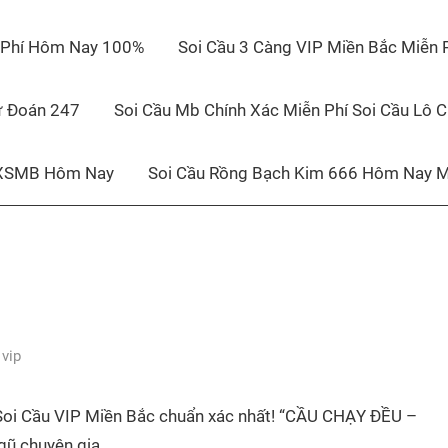
 Phí Hôm Nay 100%
Soi Cầu 3 Càng VIP Miền Bắc Miễn 
ự Đoán 247
Soi Cầu Mb Chính Xác Miễn Phí Soi Cầu Lô C
ô XSMB Hôm Nay
Soi Cầu Rồng Bạch Kim 666 Hôm Nay M
 vip
i Cầu VIP Miền Bắc chuẩn xác nhất! “CẦU CHẠY ĐỀU –
gũ chuyên gia