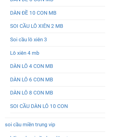
DÀN ĐỀ 10 CON MB
SOI CẦU LÔ XIÊN 2 MB
Soi cầu lô xiên 3
Lô xiên 4 mb
DÀN LÔ 4 CON MB
DÀN LÔ 6 CON MB
DÀN LÔ 8 CON MB
SOI CẦU DÀN LÔ 10 CON
soi cầu miền trung vip