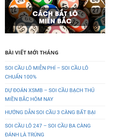
BÀI VIẾT MỚI THÁNG
SOI CẦU LÔ MIỄN PHÍ – SOI CẦU LÔ
CHUẨN 100%
DỰ ĐOÁN XSMB – SOI CẦU BẠCH THỦ
MIỀN BẮC HÔM NAY
HƯỚNG DẪN SOI CẦU 3 CÀNG BẤT BẠI
SOI CẦU LÔ 247 – SOI CẦU BA CÀNG
ĐÁNH LÀ TRÚNG