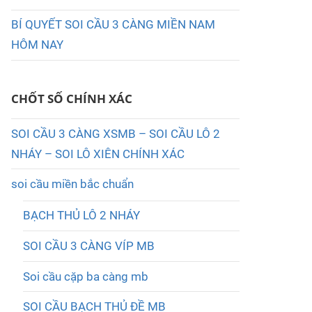
BÍ QUYẾT SOI CẦU 3 CÀNG MIỀN NAM
HÔM NAY
CHỐT SỐ CHÍNH XÁC
SOI CẦU 3 CÀNG XSMB – SOI CẦU LÔ 2
NHÁY – SOI LÔ XIÊN CHÍNH XÁC
soi cầu miền bắc chuẩn
BẠCH THỦ LÔ 2 NHÁY
SOI CẦU 3 CÀNG VÍP MB
Soi cầu cặp ba càng mb
SOI CẦU BẠCH THỦ ĐỀ MB