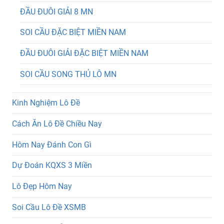
ĐẦU ĐUÔI GIẢI 8 MN
SOI CẦU ĐẶC BIỆT MIỀN NAM
ĐẦU ĐUÔI GIẢI ĐẶC BIỆT MIỀN NAM
SOI CẦU SONG THỦ LÔ MN
Kinh Nghiệm Lô Đề
Cách Ăn Lô Đề Chiều Nay
Hôm Nay Đánh Con Gì
Dự Đoán KQXS 3 Miền
Lô Đẹp Hôm Nay
Soi Cầu Lô Đề XSMB