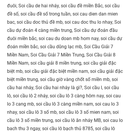
đuôi, Soi cầu de hai nháy, soi cầu đề miền Bắc, soi cầu
đề số, soi cầu đề số trong tuần, soi cau dien dan mien
bac, soi cầu doc thủ đề mb, soi cau doc thu lo nhay, Soi
cầu dự đoán 4 càng miền trung, Soi cầu dự đoán đầu
đuôi miền bắc, soi cau du doan mb hom nay, soi cầu dự
đoán miền bắc, soi cầu dũng lạc mb, Soi Cầu Giải 7
Miền Nam, Soi Cầu Giải 7 Miền Trung, Soi Cầu Giải 8
Miền Nam, soi cầu giải 8 miền trung, soi cầu giải đặc
biệt mb, soi cầu giải đặc biệt miền nam, soi cầu giải đặc
biệt miền trung, soi cầu giờ vàng chốt số miền mb, soi
cầu hai nháy, Soi cầu hai nháy là gì?, Soi cầu l, soi cầu
lô, soi cầu lô 2 nháy, soi cầu lô 3 càng hôm nay, soi cau
lo 3 cang mb, soi cầu lô 3 càng miền nam, soi cau lo 3
nhay, soi cầu lô 3 số mb, soi cầu lô 3 số mien nam, soi
cầu lô 3 số miền trung, soi cầu lô ăn nháy MB, soi cau lo
bach thu 3 ngay, soi cầu lô bạch thủ 8785, soi cầu lô