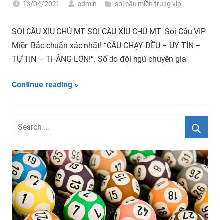
13/04/2021
admin
soi cầu miền trung vip
SOI CẦU XÍU CHỦ MT SOI CẦU XÍU CHỦ MT Soi Cầu VIP
Miền Bắc chuẩn xác nhất! “CẦU CHẠY ĐỀU – UY TÍN –
TỰ TIN – THẮNG LỚN!“. Số do đội ngũ chuyên gia
Continue reading
Search
for:
Searc