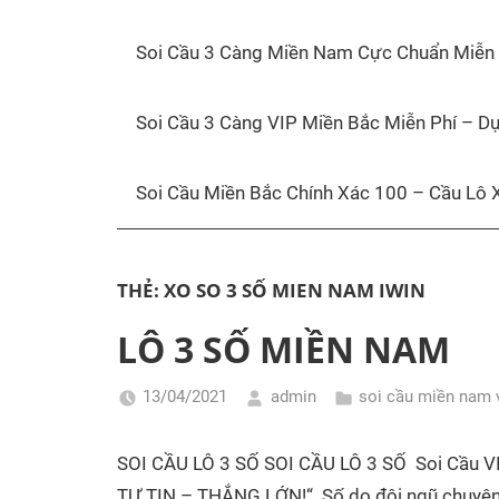
Soi Cầu 3 Càng Miền Nam Cực Chuẩn Miễn
Soi Cầu 3 Càng VIP Miền Bắc Miễn Phí – D
Soi Cầu Miền Bắc Chính Xác 100 – Cầu L
THẺ:
XO SO 3 SỐ MIEN NAM IWIN
LÔ 3 SỐ MIỀN NAM
13/04/2021
admin
soi cầu miền nam 
SOI CẦU LÔ 3 SỐ SOI CẦU LÔ 3 SỐ Soi Cầu V
TỰ TIN – THẮNG LỚN!“. Số do đội ngũ chuyên