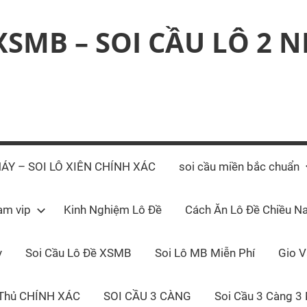
XSMB – SOI CẦU LÔ 2 N
ÁY – SOI LÔ XIÊN CHÍNH XÁC
soi cầu miền bắc chuẩn
am vip
Kinh Nghiệm Lô Đề
Cách Ăn Lô Đề Chiều N
y
Soi Cầu Lô Đề XSMB
Soi Lô MB Miễn Phí
Gio V
h Thủ CHÍNH XÁC
SOI CẦU 3 CÀNG
Soi Cầu 3 Càng 3