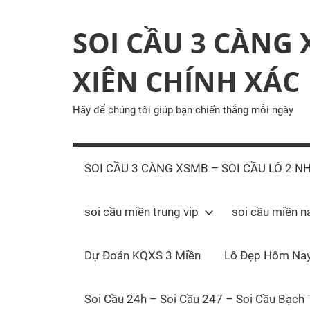
Skip
to
SOI CẦU 3 CÀNG 
content
XIÊN CHÍNH XÁC
Hãy để chúng tôi giúp bạn chiến thắng mỗi ngày
SOI CẦU 3 CÀNG XSMB – SOI CẦU LÔ 2 NH
soi cầu miền trung vip
soi cầu miền n
Dự Đoán KQXS 3 Miền
Lô Đẹp Hôm Na
Soi Cầu 24h – Soi Cầu 247 – Soi Cầu Bạc