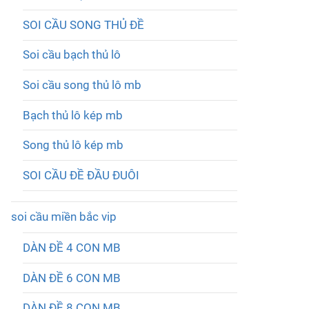
SOI CẦU SONG THỦ ĐỀ
Soi cầu bạch thủ lô
Soi cầu song thủ lô mb
Bạch thủ lô kép mb
Song thủ lô kép mb
SOI CẦU ĐỀ ĐẦU ĐUÔI
soi cầu miền bắc vip
DÀN ĐỀ 4 CON MB
DÀN ĐỀ 6 CON MB
DÀN ĐỀ 8 CON MB