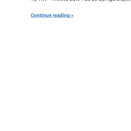
Continue reading