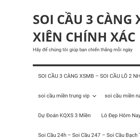
Skip
to
SOI CẦU 3 CÀNG 
content
XIÊN CHÍNH XÁC
Hãy để chúng tôi giúp bạn chiến thắng mỗi ngày
SOI CẦU 3 CÀNG XSMB – SOI CẦU LÔ 2 NH
soi cầu miền trung vip
soi cầu miền n
Dự Đoán KQXS 3 Miền
Lô Đẹp Hôm Na
Soi Cầu 24h – Soi Cầu 247 – Soi Cầu Bạc