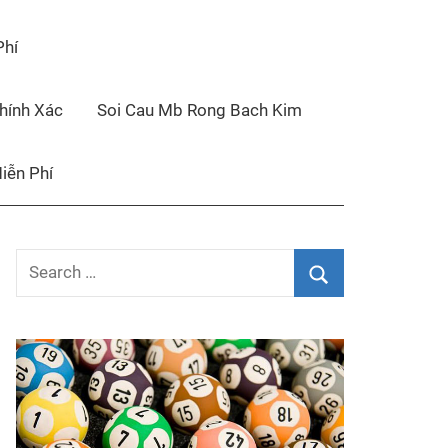
Phí
hính Xác
Soi Cau Mb Rong Bach Kim
iễn Phí
Search
for:
Search