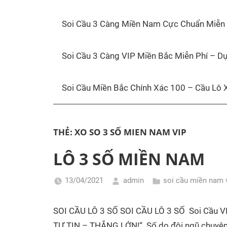
Soi Cầu 3 Càng Miền Nam Cực Chuẩn Miễn
Soi Cầu 3 Càng VIP Miền Bắc Miễn Phí – D
Soi Cầu Miền Bắc Chính Xác 100 – Cầu L
THẺ:
XO SO 3 SỐ MIEN NAM VIP
LÔ 3 SỐ MIỀN NAM
13/04/2021
admin
soi cầu miền nam 
SOI CẦU LÔ 3 SỐ SOI CẦU LÔ 3 SỐ Soi Cầu V
TỰ TIN – THẮNG LỚN!“. Số do đội ngũ chuyên