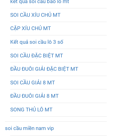
kết quả soi cầu bao lô mt
SOI CẦU XÍU CHỦ MT
CẶP XÍU CHỦ MT
Kết quả soi cầu lô 3 số
SOI CẦU ĐẶC BIỆT MT
ĐẦU ĐUÔI GIẢI ĐẶC BIỆT MT
SOI CẦU GIẢI 8 MT
ĐẦU ĐUÔI GIẢI 8 MT
SONG THỦ LÔ MT
soi cầu miền nam vip