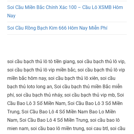
Soi Cầu Miền Bắc Chính Xác 100 – Cầu Lô XSMB Hôm
Nay
Soi Cầu Rồng Bạch Kim 666 Hôm Nay Miễn Phí
soi cầu bạch thủ lô tô tiền giang, soi cầu bạch thủ lô vip,
soi cầu bạch thủ lô vip miền bắc, soi cầu bạch thủ lô vip
miền bắc hôm nay, soi cầu bạch thủ lô xiên, soi cầu
bạch thủ loto long an, Soi cầu bạch thủ miền Bắc miễn
phí, soi cầu bạch thủ nháy, soi cầu bạch thủ vip mb, Soi
Cầu Bao Lô 3 Số Miền Nam, Soi Cầu Bao Lô 3 Số Miền
Trung, Soi Cầu Bao Lô 4 Số Miền Nam Bao Lo Miền
Nam, Soi Cầu Bao Lô 4 Số Miền Trung, soi cầu bao lô
mien nam, soi cầu bao lô miền trung, soi cau btl, soi cầu