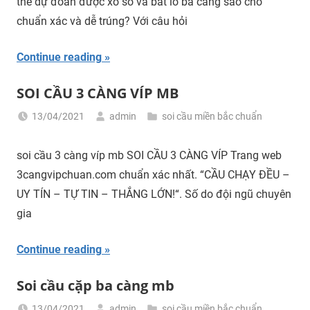
thể dự đoán được xổ số và bắt lô ba càng sao cho
chuẩn xác và dễ trúng? Với câu hỏi
Continue reading
SOI CẦU 3 CÀNG VÍP MB
13/04/2021
admin
soi cầu miền bắc chuẩn
soi cầu 3 càng víp mb SOI CẦU 3 CÀNG VÍP Trang web
3cangvipchuan.com chuẩn xác nhất. “CẦU CHẠY ĐỀU –
UY TÍN – TỰ TIN – THẮNG LỚN!“. Số do đội ngũ chuyên
gia
Continue reading
Soi cầu cặp ba càng mb
13/04/2021
admin
soi cầu miền bắc chuẩn