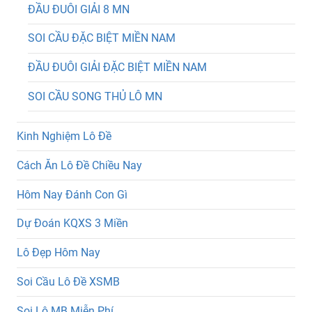
ĐẦU ĐUÔI GIẢI 8 MN
SOI CẦU ĐẶC BIỆT MIỀN NAM
ĐẦU ĐUÔI GIẢI ĐẶC BIỆT MIỀN NAM
SOI CẦU SONG THỦ LÔ MN
Kinh Nghiệm Lô Đề
Cách Ăn Lô Đề Chiều Nay
Hôm Nay Đánh Con Gì
Dự Đoán KQXS 3 Miền
Lô Đẹp Hôm Nay
Soi Cầu Lô Đề XSMB
Soi Lô MB Miễn Phí