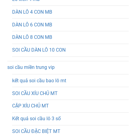
DÀN LÔ 4 CON MB
DÀN LÔ 6 CON MB
DÀN LÔ 8 CON MB
SOI CẦU DÀN LÔ 10 CON
soi cầu miền trung vip
kết quả soi cầu bao lô mt
SOI CẦU XÍU CHỦ MT
CẶP XÍU CHỦ MT
Kết quả soi cầu lô 3 số
SOI CẦU ĐẶC BIỆT MT