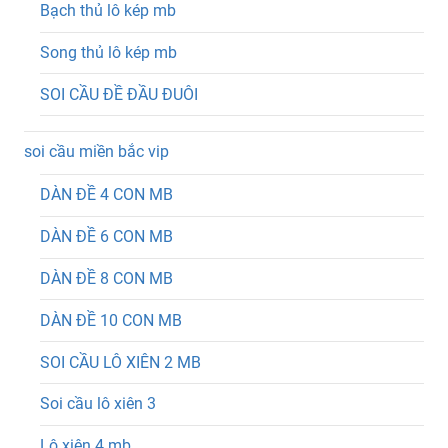
Bạch thủ lô kép mb
Song thủ lô kép mb
SOI CẦU ĐỀ ĐẦU ĐUÔI
soi cầu miền bắc vip
DÀN ĐỀ 4 CON MB
DÀN ĐỀ 6 CON MB
DÀN ĐỀ 8 CON MB
DÀN ĐỀ 10 CON MB
SOI CẦU LÔ XIÊN 2 MB
Soi cầu lô xiên 3
Lô xiên 4 mb