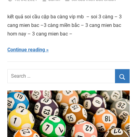
kết quả soi cầu cặp ba càng víp mb – soi 3 càng – 3
cang mien bac –3 càng miền bắc – 3 cang mien bac
hom nay – 3 cang mien bac –
Continue reading
Search
for:
Searc