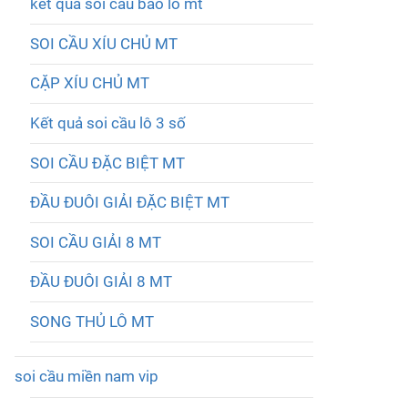
kết quả soi cầu bao lô mt
SOI CẦU XÍU CHỦ MT
CẶP XÍU CHỦ MT
Kết quả soi cầu lô 3 số
SOI CẦU ĐẶC BIỆT MT
ĐẦU ĐUÔI GIẢI ĐẶC BIỆT MT
SOI CẦU GIẢI 8 MT
ĐẦU ĐUÔI GIẢI 8 MT
SONG THỦ LÔ MT
soi cầu miền nam vip