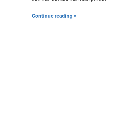
Continue reading