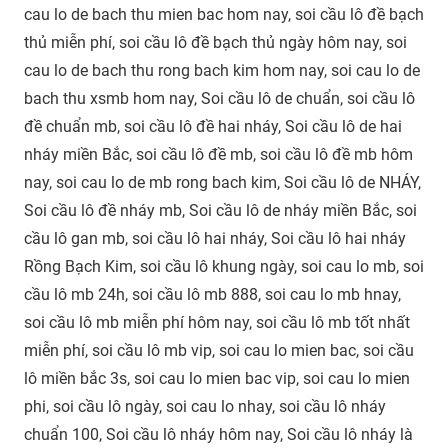
cau lo de bach thu mien bac hom nay, soi cầu lô đề bạch
thủ miễn phí, soi cầu lô đề bạch thủ ngày hôm nay, soi
cau lo de bach thu rong bach kim hom nay, soi cau lo de
bach thu xsmb hom nay, Soi cầu lô de chuẩn, soi cầu lô
đề chuẩn mb, soi cầu lô đề hai nháy, Soi cầu lô de hai
nháy miền Bắc, soi cầu lô đề mb, soi cầu lô đề mb hôm
nay, soi cau lo de mb rong bach kim, Soi cầu lô de NHÁY,
Soi cầu lô đề nháy mb, Soi cầu lô de nháy miền Bắc, soi
cầu lô gan mb, soi cầu lô hai nháy, Soi cầu lô hai nháy
Rồng Bạch Kim, soi cầu lô khung ngày, soi cau lo mb, soi
cầu lô mb 24h, soi cầu lô mb 888, soi cau lo mb hnay,
soi cầu lô mb miễn phí hôm nay, soi cầu lô mb tốt nhất
miễn phí, soi cầu lô mb vip, soi cau lo mien bac, soi cầu
lô miền bắc 3s, soi cau lo mien bac vip, soi cau lo mien
phi, soi cầu lô ngày, soi cau lo nhay, soi cầu lô nháy
chuẩn 100, Soi cầu lô nháy hôm nay, Soi cầu lô nháy là