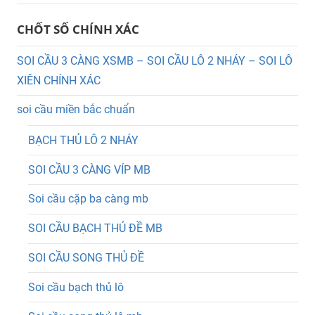
CHỐT SỐ CHÍNH XÁC
SOI CẦU 3 CÀNG XSMB – SOI CẦU LÔ 2 NHÁY – SOI LÔ
XIÊN CHÍNH XÁC
soi cầu miền bắc chuẩn
BẠCH THỦ LÔ 2 NHÁY
SOI CẦU 3 CÀNG VÍP MB
Soi cầu cặp ba càng mb
SOI CẦU BẠCH THỦ ĐỀ MB
SOI CẦU SONG THỦ ĐỀ
Soi cầu bạch thủ lô