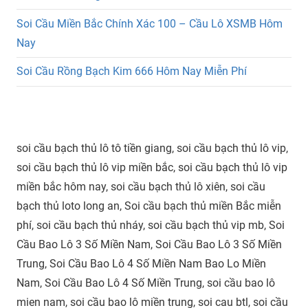
Soi Cầu Miền Bắc Chính Xác 100 – Cầu Lô XSMB Hôm
Nay
Soi Cầu Rồng Bạch Kim 666 Hôm Nay Miễn Phí
soi cầu bạch thủ lô tô tiền giang, soi cầu bạch thủ lô vip,
soi cầu bạch thủ lô vip miền bắc, soi cầu bạch thủ lô vip
miền bắc hôm nay, soi cầu bạch thủ lô xiên, soi cầu
bạch thủ loto long an, Soi cầu bạch thủ miền Bắc miễn
phí, soi cầu bạch thủ nháy, soi cầu bạch thủ vip mb, Soi
Cầu Bao Lô 3 Số Miền Nam, Soi Cầu Bao Lô 3 Số Miền
Trung, Soi Cầu Bao Lô 4 Số Miền Nam Bao Lo Miền
Nam, Soi Cầu Bao Lô 4 Số Miền Trung, soi cầu bao lô
mien nam, soi cầu bao lô miền trung, soi cau btl, soi cầu