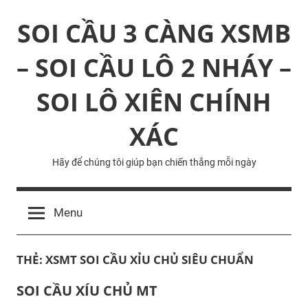
Skip
SOI CẦU 3 CÀNG XSMB
to
content
– SOI CẦU LÔ 2 NHÁY –
SOI LÔ XIÊN CHÍNH
XÁC
Hãy để chúng tôi giúp bạn chiến thắng mỗi ngày
Menu
THẺ:
XSMT SOI CẦU XỈU CHỦ SIÊU CHUẨN
SOI CẦU XÍU CHỦ MT