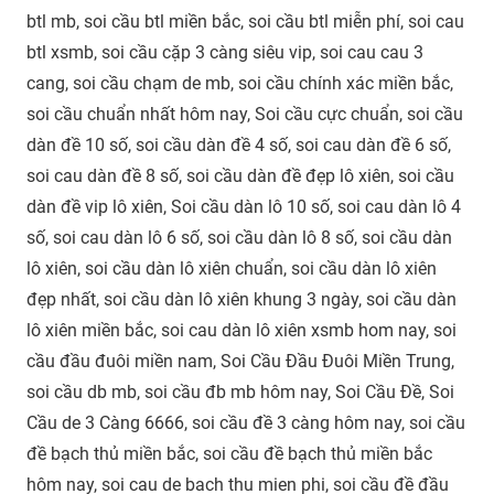
btl mb, soi cầu btl miền bắc, soi cầu btl miễn phí, soi cau
btl xsmb, soi cầu cặp 3 càng siêu vip, soi cau cau 3
cang, soi cầu chạm de mb, soi cầu chính xác miền bắc,
soi cầu chuẩn nhất hôm nay, Soi cầu cực chuẩn, soi cầu
dàn đề 10 số, soi cầu dàn đề 4 số, soi cau dàn đề 6 số,
soi cau dàn đề 8 số, soi cầu dàn đề đẹp lô xiên, soi cầu
dàn đề vip lô xiên, Soi cầu dàn lô 10 số, soi cau dàn lô 4
số, soi cau dàn lô 6 số, soi cầu dàn lô 8 số, soi cầu dàn
lô xiên, soi cầu dàn lô xiên chuẩn, soi cầu dàn lô xiên
đẹp nhất, soi cầu dàn lô xiên khung 3 ngày, soi cầu dàn
lô xiên miền bắc, soi cau dàn lô xiên xsmb hom nay, soi
cầu đầu đuôi miền nam, Soi Cầu Đầu Đuôi Miền Trung,
soi cầu db mb, soi cầu đb mb hôm nay, Soi Cầu Đề, Soi
Cầu de 3 Càng 6666, soi cầu đề 3 càng hôm nay, soi cầu
đề bạch thủ miền bắc, soi cầu đề bạch thủ miền bắc
hôm nay, soi cau de bach thu mien phi, soi cầu đề đầu