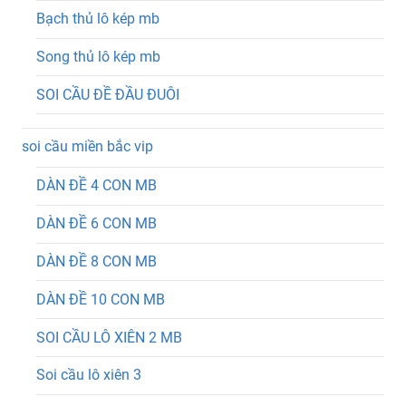
Bạch thủ lô kép mb
Song thủ lô kép mb
SOI CẦU ĐỀ ĐẦU ĐUÔI
soi cầu miền bắc vip
DÀN ĐỀ 4 CON MB
DÀN ĐỀ 6 CON MB
DÀN ĐỀ 8 CON MB
DÀN ĐỀ 10 CON MB
SOI CẦU LÔ XIÊN 2 MB
Soi cầu lô xiên 3