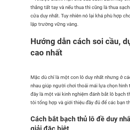
thắng tất tay và nếu thua thì cũng là thua sạ
cửa duy nhất. Tuy nhiên nó lại khá phù hợp c
lập trường vững vàng.
Hướng dẫn cách soi cầu, d
cao nhất
Mặc dù chỉ là một con lô duy nhất nhưng ở các
nhau giúp người chơi thoải mái lựa chọn hình 
đây là một vài kinh nghiệm đánh bắt lô bạch
tôi tổng hợp và giới thiệu đầy đủ để các bạn 
Cách bắt bạch thủ lô đề duy nh
giải đặc biệt