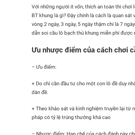
Với những người ít vốn, thích an toàn thì chơi
BT khung là gì? Đậy chính là cách là quan sát
vòng 2 ngày, 3 ngày, 5 ngày thậm chí là 7 ngày 
dẫn soi cầu lô bạch thủ khung miễn phí được 
Ưu nhược điểm của cách chơi cầ
– Ưu điểm:
+ Do chỉ cần đầu tư cho một con lô đề duy nhấ
dàn đề.
+ Theo khảo sát và kinh nghiệm truyền lại từ 
pháp có tỷ lệ trúng thưởng khá cao
– Nhược điểm: Hạn chế của cách đánh này chín