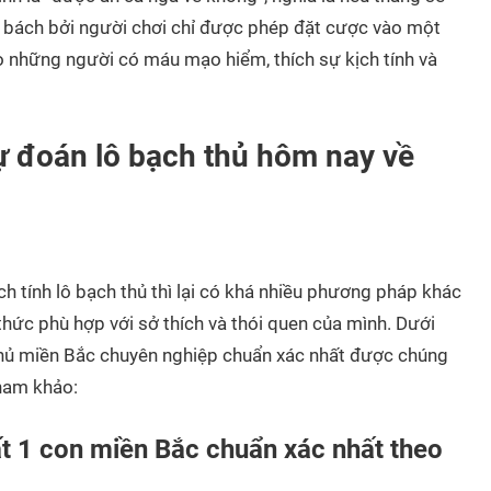
ch bách bởi người chơi chỉ được phép đặt cược vào một
ho những người có máu mạo hiểm, thích sự kịch tính và
ự đoán lô bạch thủ hôm nay về
h tính lô bạch thủ thì lại có khá nhiều phương pháp khác
thức phù hợp với sở thích và thói quen của mình. Dưới
 thủ miền Bắc chuyên nghiệp chuẩn xác nhất được chúng
tham khảo:
ất 1 con miền Bắc chuẩn xác nhất theo