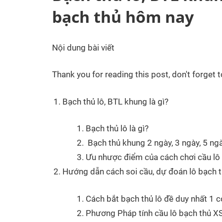
bạch thủ hôm nay
Nội dung bài viết
Thank you for reading this post, don't forget 
Bạch thủ lô, BTL khung là gì?
Bạch thủ lô là gì?
Bạch thủ khung 2 ngày, 3 ngày, 5 ngà
Ưu nhược điểm của cách chơi cầu lô
Hướng dẫn cách soi cầu, dự đoán lô bạch 
Cách bắt bạch thủ lô đề duy nhất 1 c
Phương Pháp tính cầu lô bạch thủ 