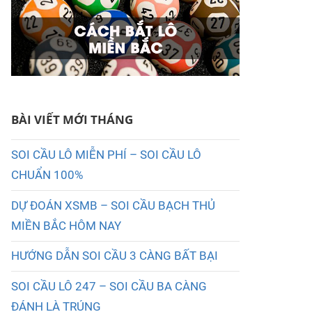
BÀI VIẾT MỚI THÁNG
SOI CẦU LÔ MIỄN PHÍ – SOI CẦU LÔ
CHUẨN 100%
DỰ ĐOÁN XSMB – SOI CẦU BẠCH THỦ
MIỀN BẮC HÔM NAY
HƯỚNG DẪN SOI CẦU 3 CÀNG BẤT BẠI
SOI CẦU LÔ 247 – SOI CẦU BA CÀNG
ĐÁNH LÀ TRÚNG