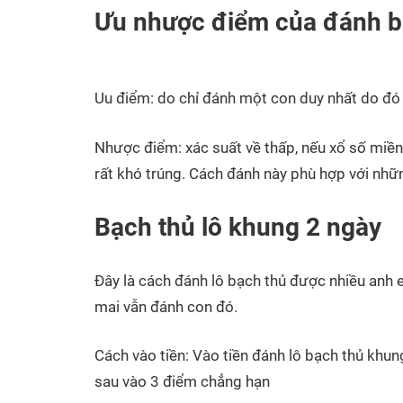
Ưu nhược điểm của đánh bạ
Uu điểm: do chỉ đánh một con duy nhất do đó v
Nhược điểm: xác suất về thấp, nếu xổ số miền 
rất khó trúng. Cách đánh này phù hợp với những
Bạch thủ lô khung 2 ngày
Đây là cách đánh lô bạch thủ được nhiều anh e
mai vẫn đánh con đó.
Cách vào tiền: Vào tiền đánh lô bạch thủ khun
sau vào 3 điểm chẳng hạn