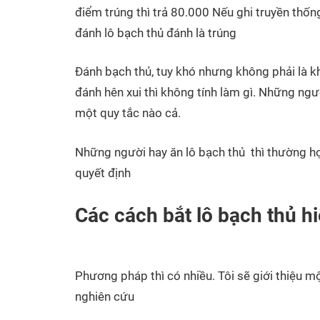
điểm trúng thì trả 80.000 Nếu ghi truyền thốn
đánh lô bạch thủ đánh là trúng
Đánh bạch thủ, tuy khó nhưng không phải là k
đánh hên xui thì không tính làm gì. Những ngư
một quy tắc nào cả.
Những người hay ăn lô bạch thủ thì thường h
quyết định
Các cách bắt lô bạch thủ h
Phương pháp thì có nhiều. Tôi sẽ giới thiệu 
nghiên cứu