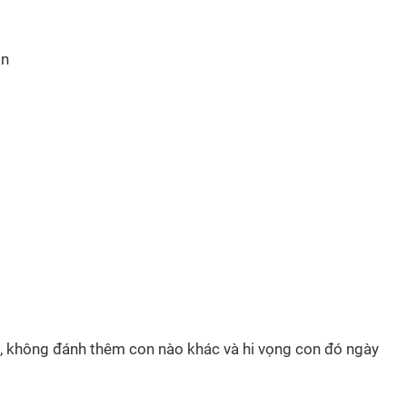
ăn
n, không đánh thêm con nào khác và hi vọng con đó ngày