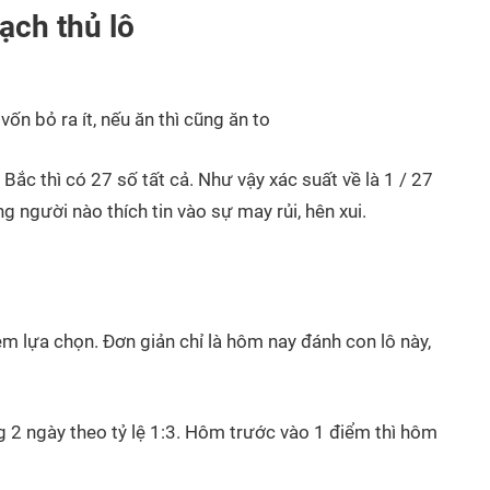
ch thủ lô
ốn bỏ ra ít, nếu ăn thì cũng ăn to
Bắc thì có 27 số tất cả. Như vậy xác suất về là 1 / 27
 người nào thích tin vào sự may rủi, hên xui.
m lựa chọn. Đơn giản chỉ là hôm nay đánh con lô này,
g 2 ngày theo tỷ lệ 1:3. Hôm trước vào 1 điểm thì hôm