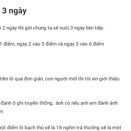
 3 ngày
 2 ngày thì giờ chúng ta sẽ nuôi 3 ngày liên tiếp.
 1 điểm, ngày 2 vào 3 điểm và ngày 3 vào 6 điểm
iền lô quá đơn giản, con người mới thì tôi xin giới thiệu
 đánh ở ghi truyền thống, ảnh có nếu anh em đánh ảnh
ểm
ột điểm lô bạch thủ sẽ là 18 nghìn trả thưởng sẽ là một