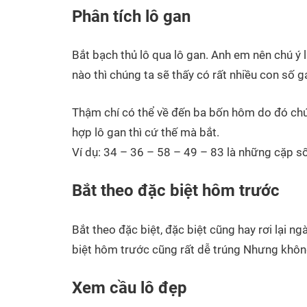
Phân tích lô gan
Bắt bạch thủ lô qua lô gan. Anh em nên chú ý
nào thì chúng ta sẽ thấy có rất nhiều con số ga
Thậm chí có thể về đến ba bốn hôm do đó chún
hợp lô gan thì cứ thế mà bắt.
Ví dụ: 34 – 36 – 58 – 49 – 83 là những cặp số 
Bắt theo đặc biệt hôm trước
Bắt theo đặc biệt, đặc biệt cũng hay rơi lại n
biệt hôm trước cũng rất dễ trúng Nhưng không
Xem cầu lô đẹp