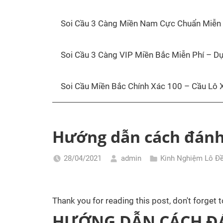
Soi Cầu 3 Càng Miền Nam Cực Chuẩn Miễn
Soi Cầu 3 Càng VIP Miền Bắc Miễn Phí – D
Soi Cầu Miền Bắc Chính Xác 100 – Cầu L
Hướng dẫn cách đánh l
28/04/2021
admin
Kinh Nghiệm Lô Đ
Thank you for reading this post, don't forget 
HƯỚNG DẪN CÁCH ĐÁ