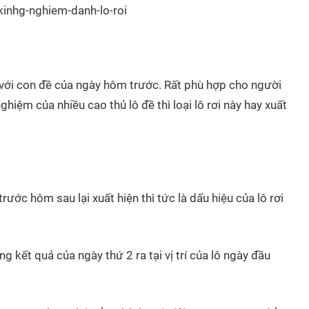
g với con đề của ngày hôm trước. Rất phù hợp cho người
ghiệm của nhiều cao thủ lô đề thì loại lô rơi này hay xuất
rước hôm sau lại xuất hiện thì tức là dấu hiệu của lô rơi
ong kết quả của ngày thứ 2 ra tại vị trí của lô ngày đầu