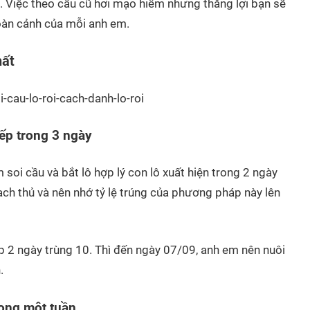
. Việc theo cầu cũ hơi mạo hiểm nhưng thắng lợi bạn sẽ
oàn cảnh của mỗi anh em.
hất
iếp trong 3 ngày
 soi cầu và bắt lô hợp lý con lô xuất hiện trong 2 ngày
bạch thủ và nên nhớ tỷ lệ trúng của phương pháp này lên
ếp 2 ngày trùng 10. Thì đến ngày 07/09, anh em nên nuôi
.
rong một tuần.