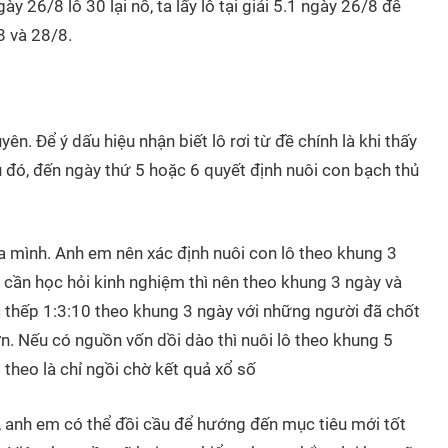
y 26/8 lô 30 lại nổ, ta lấy lô tại giải 5.1 ngày 26/8 để
8 và 28/8.
n. Để ý dấu hiệu nhận biết lô rơi từ đề chính là khi thấy
Sau đó, đến ngày thứ 5 hoặc 6 quyết định nuôi con bạch thủ
ủa mình. Anh em nên xác định nuôi con lô theo khung 3
cần học hỏi kinh nghiệm thì nên theo khung 3 ngày và
ặc thếp 1:3:10 theo khung 3 ngày với những người đã chốt
ớn. Nếu có nguồn vốn dồi dào thì nuôi lô theo khung 5
p theo là chỉ ngồi chờ kết quả xổ số
 anh em có thể đồi cầu để hướng đến mục tiêu mới tốt