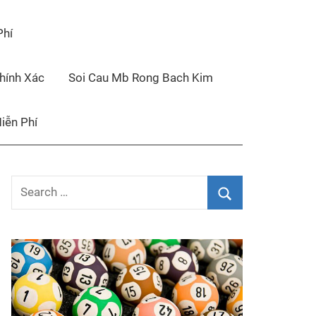
Phí
hính Xác
Soi Cau Mb Rong Bach Kim
iễn Phí
Search
for:
Search