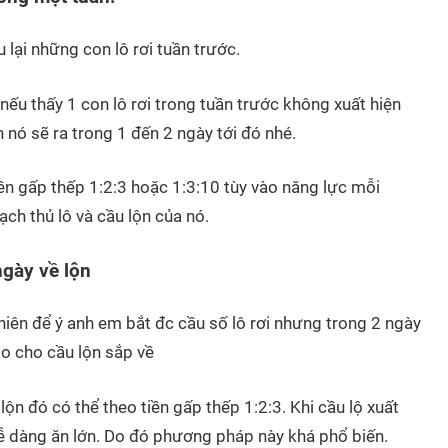
 lại những con lô rơi tuần trước.
 nếu thấy 1 con lô rơi trong tuần trước không xuất hiện
n nó sẽ ra trong 1 đến 2 ngày tới đó nhé.
ền gấp thếp 1:2:3 hoặc 1:3:10 tùy vào năng lực mỗi
ch thủ lô và cầu lộn của nó.
ngày về lộn
hiên để ý anh em bắt đc cầu số lô rơi nhưng trong 2 ngày
áo cho cầu lộn sắp về
ộn đó có thể theo tiền gấp thếp 1:2:3. Khi cầu lộ xuất
ễ dàng ăn lớn. Do đó phương pháp này khá phổ biến.