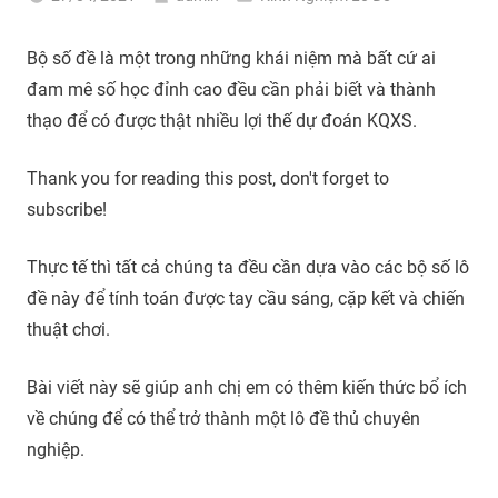
Bộ số đề là một trong những khái niệm mà bất cứ ai
đam mê số học đỉnh cao đều cần phải biết và thành
thạo để có được thật nhiều lợi thế dự đoán KQXS.
Thank you for reading this post, don't forget to
subscribe!
Thực tế thì tất cả chúng ta đều cần dựa vào các bộ số lô
đề này để tính toán được tay cầu sáng, cặp kết và chiến
thuật chơi.
Bài viết này sẽ giúp anh chị em có thêm kiến thức bổ ích
về chúng để có thể trở thành một lô đề thủ chuyên
nghiệp.