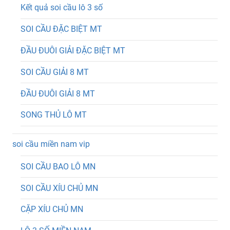
Kết quả soi cầu lô 3 số
SOI CẦU ĐẶC BIỆT MT
ĐẦU ĐUÔI GIẢI ĐẶC BIỆT MT
SOI CẦU GIẢI 8 MT
ĐẦU ĐUÔI GIẢI 8 MT
SONG THỦ LÔ MT
soi cầu miền nam vip
SOI CẦU BAO LÔ MN
SOI CẦU XÍU CHỦ MN
CẶP XÍU CHỦ MN