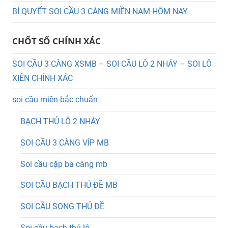
BÍ QUYẾT SOI CẦU 3 CÀNG MIỀN NAM HÔM NAY
CHỐT SỐ CHÍNH XÁC
SOI CẦU 3 CÀNG XSMB – SOI CẦU LÔ 2 NHÁY – SOI LÔ
XIÊN CHÍNH XÁC
soi cầu miền bắc chuẩn
BẠCH THỦ LÔ 2 NHÁY
SOI CẦU 3 CÀNG VÍP MB
Soi cầu cặp ba càng mb
SOI CẦU BẠCH THỦ ĐỀ MB
SOI CẦU SONG THỦ ĐỀ
Soi cầu bạch thủ lô