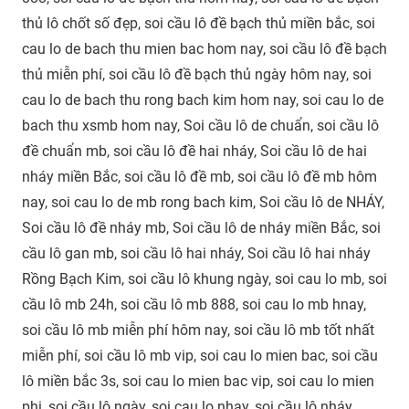
thủ lô chốt số đẹp, soi cầu lô đề bạch thủ miền bắc, soi
cau lo de bach thu mien bac hom nay, soi cầu lô đề bạch
thủ miễn phí, soi cầu lô đề bạch thủ ngày hôm nay, soi
cau lo de bach thu rong bach kim hom nay, soi cau lo de
bach thu xsmb hom nay, Soi cầu lô de chuẩn, soi cầu lô
đề chuẩn mb, soi cầu lô đề hai nháy, Soi cầu lô de hai
nháy miền Bắc, soi cầu lô đề mb, soi cầu lô đề mb hôm
nay, soi cau lo de mb rong bach kim, Soi cầu lô de NHÁY,
Soi cầu lô đề nháy mb, Soi cầu lô de nháy miền Bắc, soi
cầu lô gan mb, soi cầu lô hai nháy, Soi cầu lô hai nháy
Rồng Bạch Kim, soi cầu lô khung ngày, soi cau lo mb, soi
cầu lô mb 24h, soi cầu lô mb 888, soi cau lo mb hnay,
soi cầu lô mb miễn phí hôm nay, soi cầu lô mb tốt nhất
miễn phí, soi cầu lô mb vip, soi cau lo mien bac, soi cầu
lô miền bắc 3s, soi cau lo mien bac vip, soi cau lo mien
phi, soi cầu lô ngày, soi cau lo nhay, soi cầu lô nháy