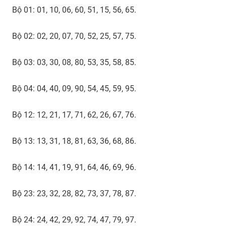
Bộ 01: 01, 10, 06, 60, 51, 15, 56, 65.
Bộ 02: 02, 20, 07, 70, 52, 25, 57, 75.
Bộ 03: 03, 30, 08, 80, 53, 35, 58, 85.
Bộ 04: 04, 40, 09, 90, 54, 45, 59, 95.
Bộ 12: 12, 21, 17, 71, 62, 26, 67, 76.
Bộ 13: 13, 31, 18, 81, 63, 36, 68, 86.
Bộ 14: 14, 41, 19, 91, 64, 46, 69, 96.
Bộ 23: 23, 32, 28, 82, 73, 37, 78, 87.
Bộ 24: 24, 42, 29, 92, 74, 47, 79, 97.