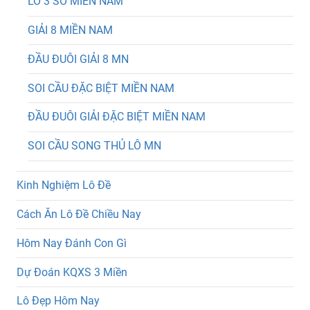
LÔ 3 SỐ MIỀN NAM
GIẢI 8 MIỀN NAM
ĐẦU ĐUÔI GIẢI 8 MN
SOI CẦU ĐẶC BIỆT MIỀN NAM
ĐẦU ĐUÔI GIẢI ĐẶC BIỆT MIỀN NAM
SOI CẦU SONG THỦ LÔ MN
Kinh Nghiệm Lô Đề
Cách Ăn Lô Đề Chiều Nay
Hôm Nay Đánh Con Gì
Dự Đoán KQXS 3 Miền
Lô Đẹp Hôm Nay