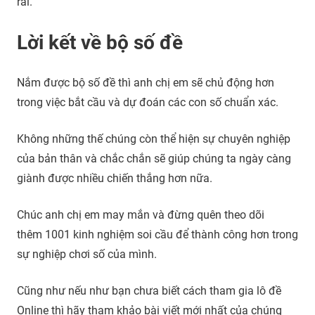
rãi.
Lời kết về bộ số đề
Nắm được bộ số đề thì anh chị em sẽ chủ động hơn
trong việc bắt cầu và dự đoán các con số chuẩn xác.
Không những thế chúng còn thể hiện sự chuyên nghiệp
của bản thân và chắc chắn sẽ giúp chúng ta ngày càng
giành được nhiều chiến thắng hơn nữa.
Chúc anh chị em may mắn và đừng quên theo dõi
thêm 1001 kinh nghiệm soi cầu để thành công hơn trong
sự nghiệp chơi số của mình.
Cũng như nếu như bạn chưa biết cách tham gia lô đề
Online thì hãy tham khảo bài viết mới nhất của chúng