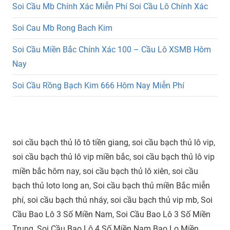
Soi Cầu Mb Chính Xác Miễn Phí Soi Cầu Lô Chính Xác
Soi Cau Mb Rong Bach Kim
Soi Cầu Miền Bắc Chính Xác 100 – Cầu Lô XSMB Hôm
Nay
Soi Cầu Rồng Bạch Kim 666 Hôm Nay Miễn Phí
soi cầu bạch thủ lô tô tiền giang, soi cầu bạch thủ lô vip,
soi cầu bạch thủ lô vip miền bắc, soi cầu bạch thủ lô vip
miền bắc hôm nay, soi cầu bạch thủ lô xiên, soi cầu
bạch thủ loto long an, Soi cầu bạch thủ miền Bắc miễn
phí, soi cầu bạch thủ nháy, soi cầu bạch thủ vip mb, Soi
Cầu Bao Lô 3 Số Miền Nam, Soi Cầu Bao Lô 3 Số Miền
Trung, Soi Cầu Bao Lô 4 Số Miền Nam Bao Lo Miền