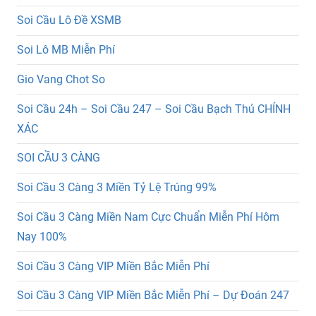
Soi Cầu Lô Đề XSMB
Soi Lô MB Miễn Phí
Gio Vang Chot So
Soi Cầu 24h – Soi Cầu 247 – Soi Cầu Bạch Thủ CHÍNH
XÁC
SOI CẦU 3 CÀNG
Soi Cầu 3 Càng 3 Miền Tỷ Lệ Trúng 99%
Soi Cầu 3 Càng Miền Nam Cực Chuẩn Miễn Phí Hôm
Nay 100%
Soi Cầu 3 Càng VIP Miền Bắc Miễn Phí
Soi Cầu 3 Càng VIP Miền Bắc Miễn Phí – Dự Đoán 247