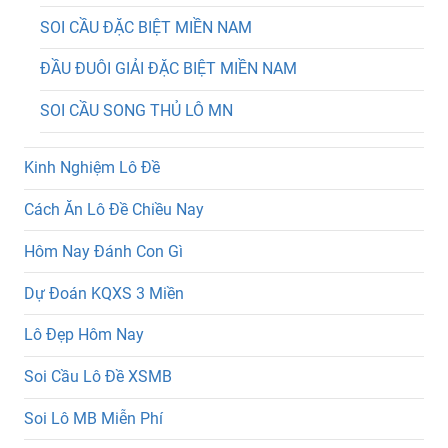
SOI CẦU ĐẶC BIỆT MIỀN NAM
ĐẦU ĐUÔI GIẢI ĐẶC BIỆT MIỀN NAM
SOI CẦU SONG THỦ LÔ MN
Kinh Nghiệm Lô Đề
Cách Ăn Lô Đề Chiều Nay
Hôm Nay Đánh Con Gì
Dự Đoán KQXS 3 Miền
Lô Đẹp Hôm Nay
Soi Cầu Lô Đề XSMB
Soi Lô MB Miễn Phí