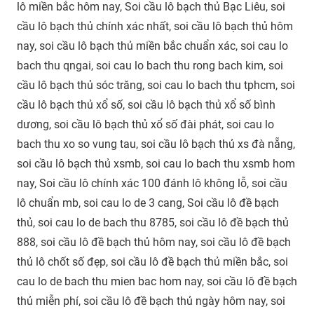
lô miền bắc hôm nay, Soi cầu lô bạch thủ Bạc Liêu, soi
cầu lô bạch thủ chính xác nhất, soi cầu lô bạch thủ hôm
nay, soi cầu lô bạch thủ miền bắc chuẩn xác, soi cau lo
bach thu qngai, soi cau lo bach thu rong bach kim, soi
cầu lô bạch thủ sóc trăng, soi cau lo bach thu tphcm, soi
cầu lô bạch thủ xổ số, soi cầu lô bạch thủ xổ số bình
dương, soi cầu lô bạch thủ xổ số đài phát, soi cau lo
bach thu xo so vung tau, soi cầu lô bạch thủ xs đà nẵng,
soi cầu lô bạch thủ xsmb, soi cau lo bach thu xsmb hom
nay, Soi cầu lô chính xác 100 đánh lô không lỗ, soi cầu
lô chuẩn mb, soi cau lo de 3 cang, Soi cầu lô đề bạch
thủ, soi cau lo de bach thu 8785, soi cầu lô đề bạch thủ
888, soi cầu lô đề bạch thủ hôm nay, soi cầu lô đề bạch
thủ lô chốt số đẹp, soi cầu lô đề bạch thủ miền bắc, soi
cau lo de bach thu mien bac hom nay, soi cầu lô đề bạch
thủ miễn phí, soi cầu lô đề bạch thủ ngày hôm nay, soi