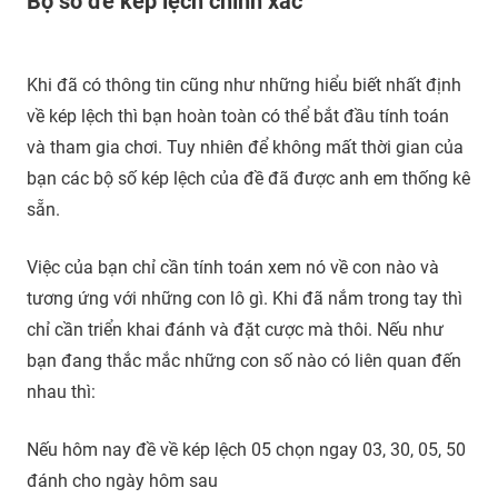
Bộ số đề kép lệch chính xác
Khi đã có thông tin cũng như những hiểu biết nhất định
về kép lệch thì bạn hoàn toàn có thể bắt đầu tính toán
và tham gia chơi. Tuy nhiên để không mất thời gian của
bạn các bộ số kép lệch của đề đã được anh em thống kê
sẵn.
Việc của bạn chỉ cần tính toán xem nó về con nào và
tương ứng với những con lô gì. Khi đã nắm trong tay thì
chỉ cần triển khai đánh và đặt cược mà thôi. Nếu như
bạn đang thắc mắc những con số nào có liên quan đến
nhau thì:
Nếu hôm nay đề về kép lệch 05 chọn ngay 03, 30, 05, 50
đánh cho ngày hôm sau