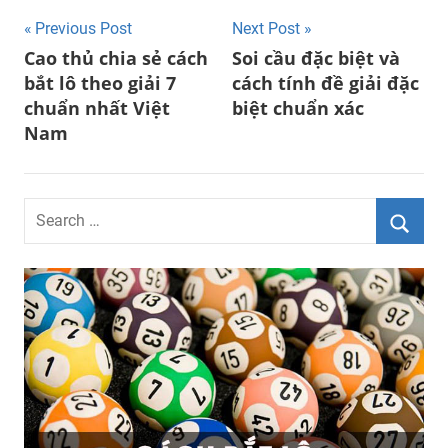
Điều
Previous Post
Next Post
Cao thủ chia sẻ cách
Soi cầu đặc biệt và
hướng
bắt lô theo giải 7
cách tính đề giải đặc
bài
chuẩn nhất Việt
biệt chuẩn xác
Nam
viết
Search
for:
Searc