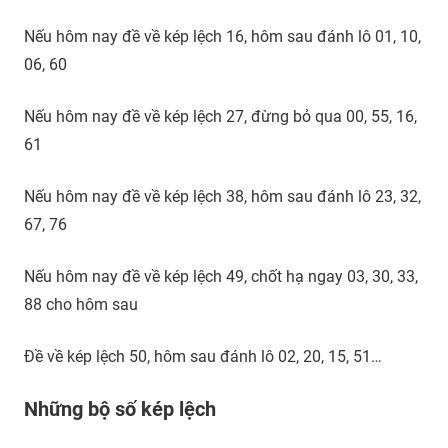
Nếu hôm nay đề về kép lệch 16, hôm sau đánh lô 01, 10,
06, 60
Nếu hôm nay đề về kép lệch 27, đừng bỏ qua 00, 55, 16,
61
Nếu hôm nay đề về kép lệch 38, hôm sau đánh lô 23, 32,
67, 76
Nếu hôm nay đề về kép lệch 49, chốt hạ ngay 03, 30, 33,
88 cho hôm sau
Đề về kép lệch 50, hôm sau đánh lô 02, 20, 15, 51…
Những bộ số kép lệch