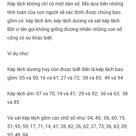
Kép lệch không chỉ có một dàn số. Mà dựa trên những
tính toán của con người sẽ xác định được chúng bao
gồm có: kép lệch âm, kép lệch dương và sát kép lệch.
Bởi vì tên gọi không giống đương nhiên những con số
cũng có sự khác biệt.
Ví dụ như:
Kép lệch dương hay còn được biết đến là kép lệch bao
gồm: 05 và 50; 16 và 61; 27 và 72; 38 và 83; 49 và 94
Kép lệch âm: 07 và 70; 14 và 41; 29 và 92; 36 và 63; 58
và 85
Và sát kép lệch gồm các chữ số như: 04, 40; 06, 60; 15,
51; 95, 59; 17, 71; 14, 41; 28, 82; 26, 62; 37, 73; 36, 63; 39,
93; 48, 84