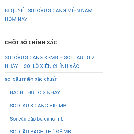
BÍ QUYẾT SOI CẦU 3 CÀNG MIỀN NAM
HÔM NAY
CHỐT SỐ CHÍNH XÁC
SOI CẦU 3 CÀNG XSMB – SOI CẦU LÔ 2
NHÁY – SOI LÔ XIÊN CHÍNH XÁC
soi cầu miền bắc chuẩn
BẠCH THỦ LÔ 2 NHÁY
SOI CẦU 3 CÀNG VÍP MB
Soi cầu cặp ba càng mb
SOI CẦU BẠCH THỦ ĐỀ MB