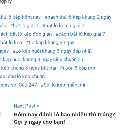
ợp lý.
thủ lô kép hôm nay
bạch thủ lô kép khung 2 ngày
bắc
bat lo giai 7
bắt lô kép ở giải 7
ách bắt lô kép đơn giản
cách bắt lô kép giải 7
bắt lô kép
Lô kép khung 3 ngày
ngày
Lô kép nuôi khung 3 ngày đẹp nhất
ô kép nuôi khung 3 ngày siêu chuẩn ăn
ô kép khung 3 ngày bất bại
nuôi lô kép mb
soi cầu lô kép chuẩn
ngày soi Cầu 247
Soi lô kép miễn phí
Next Post
c
Hôm nay đánh lô bao nhiêu thì trúng?
Gợi ý ngay cho bạn!