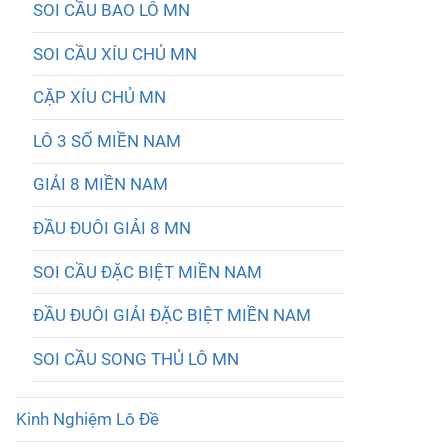
SOI CẦU BAO LÔ MN
SOI CẦU XÍU CHỦ MN
CẶP XÍU CHỦ MN
LÔ 3 SỐ MIỀN NAM
GIẢI 8 MIỀN NAM
ĐẦU ĐUÔI GIẢI 8 MN
SOI CẦU ĐẶC BIỆT MIỀN NAM
ĐẦU ĐUÔI GIẢI ĐẶC BIỆT MIỀN NAM
SOI CẦU SONG THỦ LÔ MN
Kinh Nghiệm Lô Đề