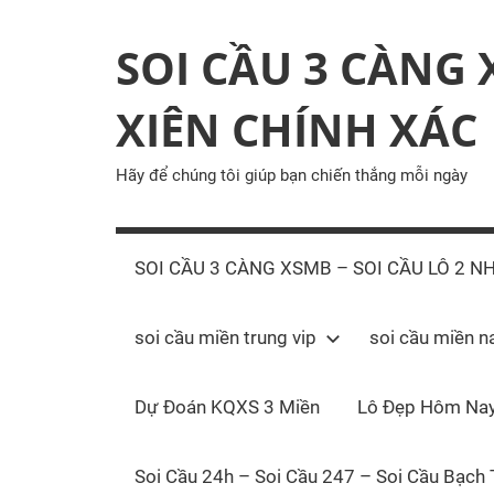
Skip
to
SOI CẦU 3 CÀNG 
content
XIÊN CHÍNH XÁC
Hãy để chúng tôi giúp bạn chiến thắng mỗi ngày
SOI CẦU 3 CÀNG XSMB – SOI CẦU LÔ 2 NH
soi cầu miền trung vip
soi cầu miền n
Dự Đoán KQXS 3 Miền
Lô Đẹp Hôm Na
Soi Cầu 24h – Soi Cầu 247 – Soi Cầu Bạc