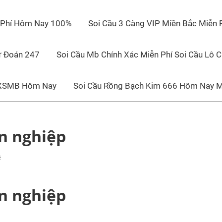
 Phí Hôm Nay 100%
Soi Cầu 3 Càng VIP Miền Bắc Miễn 
ự Đoán 247
Soi Cầu Mb Chính Xác Miễn Phí Soi Cầu Lô C
ô XSMB Hôm Nay
Soi Cầu Rồng Bạch Kim 666 Hôm Nay M
ên nghiệp
ề
ên nghiệp