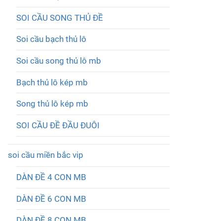
SOI CẦU SONG THỦ ĐỀ
Soi cầu bạch thủ lô
Soi cầu song thủ lô mb
Bạch thủ lô kép mb
Song thủ lô kép mb
SOI CẦU ĐỀ ĐẦU ĐUÔI
soi cầu miền bắc vip
DÀN ĐỀ 4 CON MB
DÀN ĐỀ 6 CON MB
DÀN ĐỀ 8 CON MB