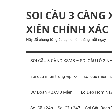
Skip
to
SOI CẦU 3 CÀNG 
content
XIÊN CHÍNH XÁC
Hãy để chúng tôi giúp bạn chiến thắng mỗi ngày
SOI CẦU 3 CÀNG XSMB – SOI CẦU LÔ 2 NH
soi cầu miền trung vip
soi cầu miền n
Dự Đoán KQXS 3 Miền
Lô Đẹp Hôm Na
Soi Cầu 24h – Soi Cầu 247 – Soi Cầu Bạc