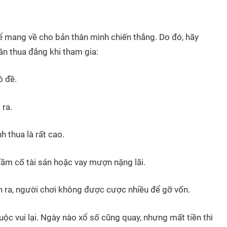
ể mang về cho bản thân mình chiến thắng. Do đó, hãy
ần thua đắng khi tham gia:
ô đề.
 ra.
h thua là rất cao.
ầm cố tài sản hoặc vay mượn nặng lãi.
an ra, người chơi không được cược nhiều để gỡ vốn.
uộc vui lại. Ngày nào xổ số cũng quay, nhưng mất tiền thì