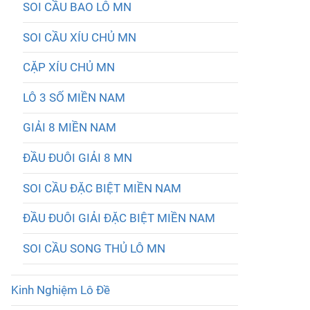
SOI CẦU BAO LÔ MN
SOI CẦU XÍU CHỦ MN
CẶP XÍU CHỦ MN
LÔ 3 SỐ MIỀN NAM
GIẢI 8 MIỀN NAM
ĐẦU ĐUÔI GIẢI 8 MN
SOI CẦU ĐẶC BIỆT MIỀN NAM
ĐẦU ĐUÔI GIẢI ĐẶC BIỆT MIỀN NAM
SOI CẦU SONG THỦ LÔ MN
Kinh Nghiệm Lô Đề