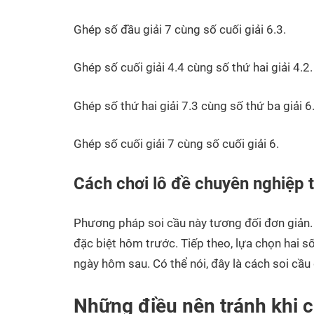
Ghép số đầu giải 7 cùng số cuối giải 6.3.
Ghép số cuối giải 4.4 cùng số thứ hai giải 4.2.
Ghép số thứ hai giải 7.3 cùng số thứ ba giải 6.
Ghép số cuối giải 7 cùng số cuối giải 6.
Cách chơi lô đề chuyên nghiệp t
Phương pháp soi cầu này tương đối đơn giản. 
đặc biệt hôm trước. Tiếp theo, lựa chọn hai 
ngày hôm sau. Có thể nói, đây là cách soi cầu
Những điều nên tránh khi c