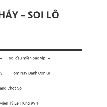
HÁY – SOI LÔ
soi cầu miền bắc vip
ay
Hôm Nay Đánh Con Gì
ang Chot So
 Miền Tỷ Lệ Trúng 99%