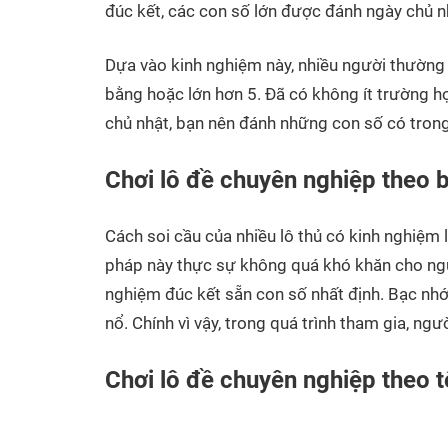
đúc kết, các con số lớn được đánh ngày chủ nh
Dựa vào kinh nghiệm này, nhiều người thường
bằng hoặc lớn hơn 5. Đã có không ít trường h
chủ nhật, bạn nên đánh những con số có tron
Chơi lô đề chuyên nghiệp theo 
Cách soi cầu của nhiều lô thủ có kinh nghiệm
pháp này thực sự không quá khó khăn cho ngư
nghiệm đúc kết sẵn con số nhất định. Bạc nhớ
nổ. Chính vì vậy, trong quá trình tham gia, ngư
Chơi lô đề chuyên nghiệp theo t