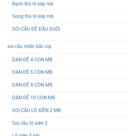
Bạch thủ lô kép mb
Song thủ lô kép mb
SOI CẦU ĐỀ ĐẦU ĐUÔI
soi cầu miền bắc vip
DÀN ĐỀ 4 CON MB
DÀN ĐỀ 6 CON MB
DÀN ĐỀ 8 CON MB
DÀN ĐỀ 10 CON MB
SOI CẦU LÔ XIÊN 2 MB
Soi cầu lô xiên 3
Lô xiên 4 mb