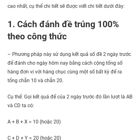
cao nhất, cụ thể chi tiết sẽ được viết chi tiết dưới đây:
1. Cách đánh đề trúng 100%
theo công thức
– Phương pháp này sử dụng kết quả số đề 2 ngày trước
để đánh cho ngày hôm nay bằng cách cộng tổng số
hàng đơn vị với hàng chục cùng một số bất kỳ để ra
tổng chẵn 10 và chẵn 20.
Cụ thể: Gọi kết quả để của 2 ngày trước đó lần lượt là AB
và CD ta có:
A + B + X = 10 (hoặc 20)
C + D + Y = 20 (hoặc 20)