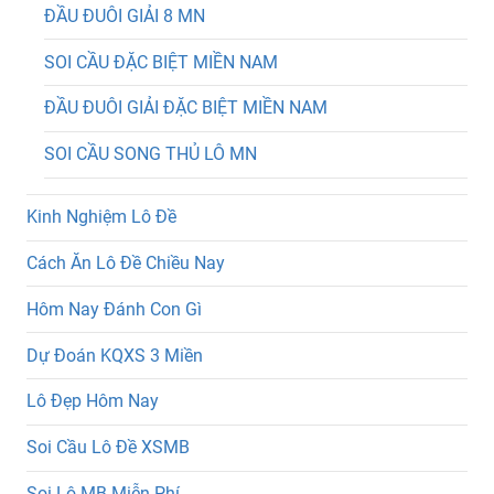
ĐẦU ĐUÔI GIẢI 8 MN
SOI CẦU ĐẶC BIỆT MIỀN NAM
ĐẦU ĐUÔI GIẢI ĐẶC BIỆT MIỀN NAM
SOI CẦU SONG THỦ LÔ MN
Kinh Nghiệm Lô Đề
Cách Ăn Lô Đề Chiều Nay
Hôm Nay Đánh Con Gì
Dự Đoán KQXS 3 Miền
Lô Đẹp Hôm Nay
Soi Cầu Lô Đề XSMB
Soi Lô MB Miễn Phí