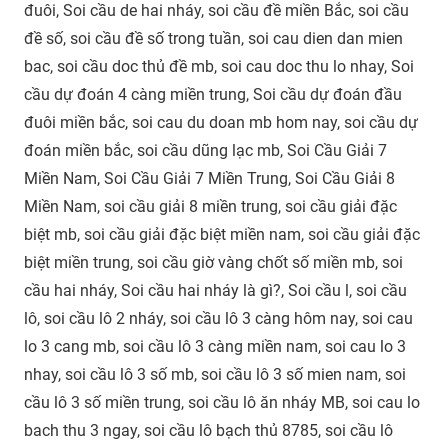
đuôi, Soi cầu de hai nháy, soi cầu đề miền Bắc, soi cầu
đề số, soi cầu đề số trong tuần, soi cau dien dan mien
bac, soi cầu doc thủ đề mb, soi cau doc thu lo nhay, Soi
cầu dự đoán 4 càng miền trung, Soi cầu dự đoán đầu
đuôi miền bắc, soi cau du doan mb hom nay, soi cầu dự
đoán miền bắc, soi cầu dũng lạc mb, Soi Cầu Giải 7
Miền Nam, Soi Cầu Giải 7 Miền Trung, Soi Cầu Giải 8
Miền Nam, soi cầu giải 8 miền trung, soi cầu giải đặc
biệt mb, soi cầu giải đặc biệt miền nam, soi cầu giải đặc
biệt miền trung, soi cầu giờ vàng chốt số miền mb, soi
cầu hai nháy, Soi cầu hai nháy là gì?, Soi cầu l, soi cầu
lô, soi cầu lô 2 nháy, soi cầu lô 3 càng hôm nay, soi cau
lo 3 cang mb, soi cầu lô 3 càng miền nam, soi cau lo 3
nhay, soi cầu lô 3 số mb, soi cầu lô 3 số mien nam, soi
cầu lô 3 số miền trung, soi cầu lô ăn nháy MB, soi cau lo
bach thu 3 ngay, soi cầu lô bạch thủ 8785, soi cầu lô