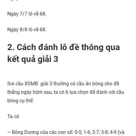
Ngày 7/7 lô về 68.
Ngày 8/8 lô về 68.
2. Cách đánh lô đề thông qua
kết quả giải 3
Soi cầu XSMB giải 3 thường có cầu ăn bóng cho đề
thẳng ngày hôm sau, ta có 6 lựa chọn để đánh với cầu
bóng cụ thể:
Ta có
– Bóng Dương của các con số: 0-5; 1-6; 2-7; 3-8; 4-9 (và