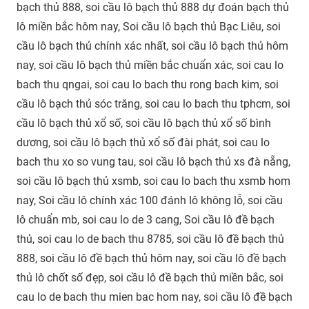
bạch thủ 888, soi cầu lô bạch thủ 888 dự đoán bạch thủ
lô miền bắc hôm nay, Soi cầu lô bạch thủ Bạc Liêu, soi
cầu lô bạch thủ chính xác nhất, soi cầu lô bạch thủ hôm
nay, soi cầu lô bạch thủ miền bắc chuẩn xác, soi cau lo
bach thu qngai, soi cau lo bach thu rong bach kim, soi
cầu lô bạch thủ sóc trăng, soi cau lo bach thu tphcm, soi
cầu lô bạch thủ xổ số, soi cầu lô bạch thủ xổ số bình
dương, soi cầu lô bạch thủ xổ số đài phát, soi cau lo
bach thu xo so vung tau, soi cầu lô bạch thủ xs đà nẵng,
soi cầu lô bạch thủ xsmb, soi cau lo bach thu xsmb hom
nay, Soi cầu lô chính xác 100 đánh lô không lỗ, soi cầu
lô chuẩn mb, soi cau lo de 3 cang, Soi cầu lô đề bạch
thủ, soi cau lo de bach thu 8785, soi cầu lô đề bạch thủ
888, soi cầu lô đề bạch thủ hôm nay, soi cầu lô đề bạch
thủ lô chốt số đẹp, soi cầu lô đề bạch thủ miền bắc, soi
cau lo de bach thu mien bac hom nay, soi cầu lô đề bạch