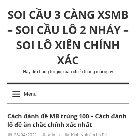
Skip
SOI CẦU 3 CÀNG XSMB
to
content
– SOI CẦU LÔ 2 NHÁY –
SOI LÔ XIÊN CHÍNH
XÁC
Hãy để chúng tôi giúp bạn chiến thắng mỗi ngày
Menu
Cách đánh đề MB trúng 100 – Cách đánh
lô đề ăn chắc chính xác nhất
28/04/2021
admin
Kinh Nghiệm Lô Đề