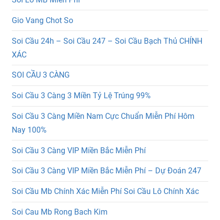
Gio Vang Chot So
Soi Cầu 24h – Soi Cầu 247 – Soi Cầu Bạch Thủ CHÍNH
XÁC
SOI CẦU 3 CÀNG
Soi Cầu 3 Càng 3 Miền Tỷ Lệ Trúng 99%
Soi Cầu 3 Càng Miền Nam Cực Chuẩn Miễn Phí Hôm
Nay 100%
Soi Cầu 3 Càng VIP Miền Bắc Miễn Phí
Soi Cầu 3 Càng VIP Miền Bắc Miễn Phí – Dự Đoán 247
Soi Cầu Mb Chính Xác Miễn Phí Soi Cầu Lô Chính Xác
Soi Cau Mb Rong Bach Kim