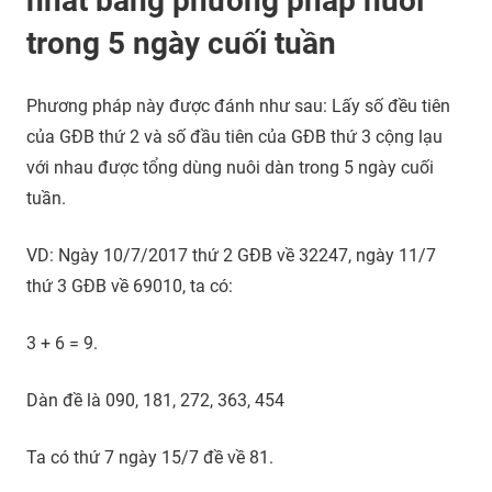
nhất bằng phương pháp nuôi
trong 5 ngày cuối tuần
Phương pháp này được đánh như sau: Lấy số đều tiên
của GĐB thứ 2 và số đầu tiên của GĐB thứ 3 cộng lạu
với nhau được tổng dùng nuôi dàn trong 5 ngày cuối
tuần.
VD: Ngày 10/7/2017 thứ 2 GĐB về 32247, ngày 11/7
thứ 3 GĐB về 69010, ta có:
3 + 6 = 9.
Dàn đề là 090, 181, 272, 363, 454
Ta có thứ 7 ngày 15/7 đề về 81.