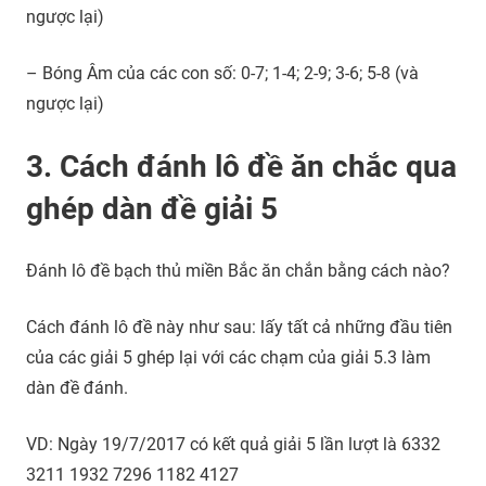
ngược lại)
– Bóng Âm của các con số: 0-7; 1-4; 2-9; 3-6; 5-8 (và
ngược lại)
3. Cách đánh lô đề ăn chắc qua
ghép dàn đề giải 5
Đánh lô đề bạch thủ miền Bắc ăn chắn bằng cách nào?
Cách đánh lô đề này như sau: lấy tất cả những đầu tiên
của các giải 5 ghép lại với các chạm của giải 5.3 làm
dàn đề đánh.
VD: Ngày 19/7/2017 có kết quả giải 5 lần lượt là 6332
3211 1932 7296 1182 4127