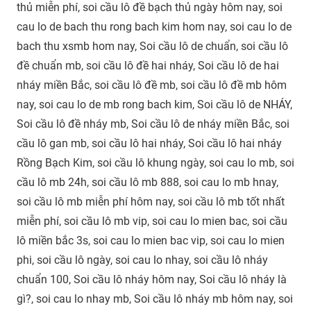
thủ miễn phí, soi cầu lô đề bạch thủ ngày hôm nay, soi
cau lo de bach thu rong bach kim hom nay, soi cau lo de
bach thu xsmb hom nay, Soi cầu lô de chuẩn, soi cầu lô
đề chuẩn mb, soi cầu lô đề hai nháy, Soi cầu lô de hai
nháy miền Bắc, soi cầu lô đề mb, soi cầu lô đề mb hôm
nay, soi cau lo de mb rong bach kim, Soi cầu lô de NHÁY,
Soi cầu lô đề nháy mb, Soi cầu lô de nháy miền Bắc, soi
cầu lô gan mb, soi cầu lô hai nháy, Soi cầu lô hai nháy
Rồng Bạch Kim, soi cầu lô khung ngày, soi cau lo mb, soi
cầu lô mb 24h, soi cầu lô mb 888, soi cau lo mb hnay,
soi cầu lô mb miễn phí hôm nay, soi cầu lô mb tốt nhất
miễn phí, soi cầu lô mb vip, soi cau lo mien bac, soi cầu
lô miền bắc 3s, soi cau lo mien bac vip, soi cau lo mien
phi, soi cầu lô ngày, soi cau lo nhay, soi cầu lô nháy
chuẩn 100, Soi cầu lô nháy hôm nay, Soi cầu lô nháy là
gì?, soi cau lo nhay mb, Soi cầu lô nháy mb hôm nay, soi