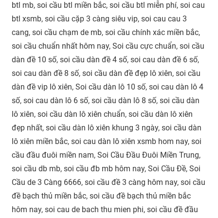
btl mb, soi cầu btl miền bắc, soi cầu btl miễn phí, soi cau
btl xsmb, soi cầu cặp 3 càng siêu vip, soi cau cau 3
cang, soi cầu chạm de mb, soi cầu chính xác miền bắc,
soi cầu chuẩn nhất hôm nay, Soi cầu cực chuẩn, soi cầu
dàn đề 10 số, soi cầu dàn đề 4 số, soi cau dàn đề 6 số,
soi cau dàn đề 8 số, soi cầu dàn đề đẹp lô xiên, soi cầu
dàn đề vip lô xiên, Soi cầu dàn lô 10 số, soi cau dàn lô 4
số, soi cau dàn lô 6 số, soi cầu dàn lô 8 số, soi cầu dàn
lô xiên, soi cầu dàn lô xiên chuẩn, soi cầu dàn lô xiên
đẹp nhất, soi cầu dàn lô xiên khung 3 ngày, soi cầu dàn
lô xiên miền bắc, soi cau dàn lô xiên xsmb hom nay, soi
cầu đầu đuôi miền nam, Soi Cầu Đầu Đuôi Miền Trung,
soi cầu db mb, soi cầu đb mb hôm nay, Soi Cầu Đề, Soi
Cầu de 3 Càng 6666, soi cầu đề 3 càng hôm nay, soi cầu
đề bạch thủ miền bắc, soi cầu đề bạch thủ miền bắc
hôm nay, soi cau de bach thu mien phi, soi cầu đề đầu