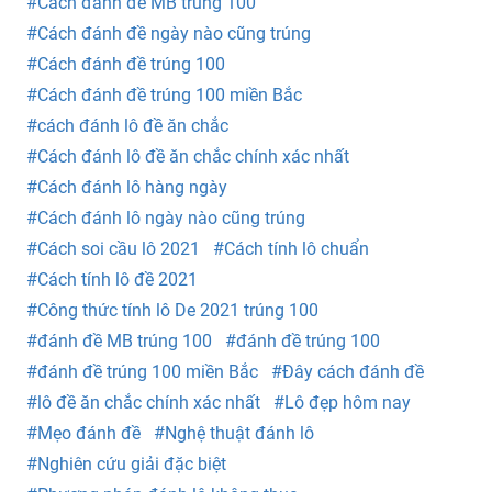
Cách đánh đề MB trúng 100
Cách đánh đề ngày nào cũng trúng
Cách đánh đề trúng 100
Cách đánh đề trúng 100 miền Bắc
cách đánh lô đề ăn chắc
Cách đánh lô đề ăn chắc chính xác nhất
Cách đánh lô hàng ngày
Cách đánh lô ngày nào cũng trúng
Cách soi cầu lô 2021
Cách tính lô chuẩn
Cách tính lô đề 2021
Công thức tính lô De 2021 trúng 100
đánh đề MB trúng 100
đánh đề trúng 100
đánh đề trúng 100 miền Bắc
Đây cách đánh đề
lô đề ăn chắc chính xác nhất
Lô đẹp hôm nay
Mẹo đánh đề
Nghệ thuật đánh lô
Nghiên cứu giải đặc biệt