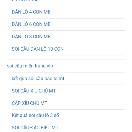
DÀN LÔ 4 CON MB
DÀN LÔ 6 CON MB
DÀN LÔ 8 CON MB
SOI CẦU DÀN LÔ 10 CON
soi cầu miền trung vip
kết quả soi cầu bao lô mt
SOI CẦU XÍU CHỦ MT
CẶP XÍU CHỦ MT
Kết quả soi cầu lô 3 số
SOI CẦU ĐẶC BIỆT MT