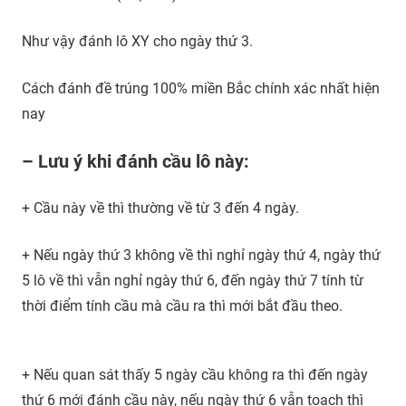
Như vậy đánh lô XY cho ngày thứ 3.
Cách đánh đề trúng 100% miền Bắc chính xác nhất hiện
nay
– Lưu ý khi đánh cầu lô này:
+ Cầu này về thì thường về từ 3 đến 4 ngày.
+ Nếu ngày thứ 3 không về thì nghỉ ngày thứ 4, ngày thứ
5 lô về thì vẫn nghỉ ngày thứ 6, đến ngày thứ 7 tính từ
thời điểm tính cầu mà cầu ra thì mới bắt đầu theo.
+ Nếu quan sát thấy 5 ngày cầu không ra thì đến ngày
thứ 6 mới đánh cầu này, nếu ngày thứ 6 vẫn toạch thì