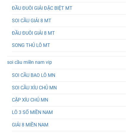
ĐẦU ĐUÔI GIẢI ĐẶC BIỆT MT
SOI CẦU GIẢI 8 MT
ĐẦU ĐUÔI GIẢI 8 MT
SONG THỦ LÔ MT
soi cầu miền nam vip
SOI CẦU BAO LÔ MN
SOI CẦU XÍU CHỦ MN
CẶP XÍU CHỦ MN
LÔ 3 SỐ MIỀN NAM
GIẢI 8 MIỀN NAM