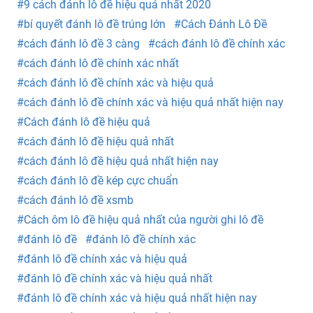
9 cách đánh lô đề hiệu quả nhất 2020
bí quyết đánh lô đề trúng lớn
Cách Đánh Lô Đề
cách đánh lô đề 3 càng
cách đánh lô đề chính xác
cách đánh lô đề chính xác nhất
cách đánh lô đề chính xác và hiệu quả
cách đánh lô đề chính xác và hiệu quả nhất hiện nay
Cách đánh lô đề hiệu quả
cách đánh lô đề hiệu quả nhất
cách đánh lô đề hiệu quả nhất hiện nay
cách đánh lô đề kép cực chuẩn
cách đánh lô đề xsmb
Cách ôm lô đề hiệu quả nhất của người ghi lô đề
đánh lô đề
đánh lô đề chính xác
đánh lô đề chính xác và hiệu quả
đánh lô đề chính xác và hiệu quả nhất
đánh lô đề chính xác và hiệu quả nhất hiện nay