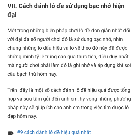
VII. Cách đánh lô đề sử dụng bạc nhớ hiện
đại
Một trong những biện pháp chơi lô đề đơn giản nhất đối
với đại đa số người chơi đó là sử dụng bạc nhớ, nhìn
chung những lô dấu hiệu và lô về theo đó này đã được
chứng minh tỷ lệ trúng cao qua thực tiễn, điều duy nhất
mà người chơi phải làm đó là ghi nhớ và áp dụng khi soi
cầu bạch thủ hôm nay.
Trên đây là một số cách đánh lô đề hiệu quả được tổng
hợp và sưu tầm gửi đến anh em, hy vọng những phương
pháp này sẽ giúp ích cho anh em trong việc tìm được lô
đẹp hôm nay.
9 cách đánh lô đề hiệu quả nhất