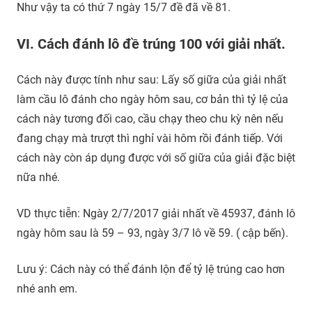
Như vậy ta có thứ 7 ngày 15/7 đề đã về 81.
VI. Cách đánh lô đề trúng 100 với giải nhất.
Cách này được tính như sau: Lấy số giữa của giải nhất
làm cầu lô đánh cho ngày hôm sau, cơ bản thì tỷ lệ của
cách này tương đối cao, cầu chạy theo chu kỳ nên nếu
đang chạy mà trượt thì nghỉ vài hôm rồi đánh tiếp. Với
cách này còn áp dụng được với số giữa của giải đặc biệt
nữa nhé.
VD thực tiễn: Ngày 2/7/2017 giải nhất về 45937, đánh lô
ngày hôm sau là 59 – 93, ngày 3/7 lô về 59. ( cập bến).
Lưu ý: Cách này có thể đánh lộn để tỷ lệ trúng cao hơn
nhé anh em.