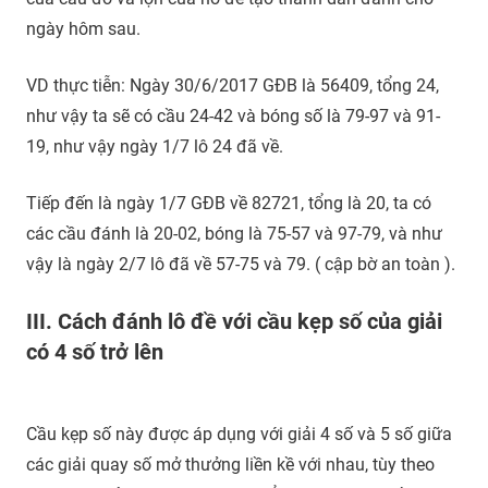
ngày hôm sau.
VD thực tiễn: Ngày 30/6/2017 GĐB là 56409, tổng 24,
như vậy ta sẽ có cầu 24-42 và bóng số là 79-97 và 91-
19, như vậy ngày 1/7 lô 24 đã về.
Tiếp đến là ngày 1/7 GĐB về 82721, tổng là 20, ta có
các cầu đánh là 20-02, bóng là 75-57 và 97-79, và như
vậy là ngày 2/7 lô đã về 57-75 và 79. ( cập bờ an toàn ).
III. Cách đánh lô đề với cầu kẹp số của giải
có 4 số trở lên
Cầu kẹp số này được áp dụng với giải 4 số và 5 số giữa
các giải quay số mở thưởng liền kề với nhau, tùy theo