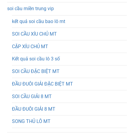
soi cầu miền trung vip
kết quả soi cầu bao lô mt
SOI CẦU XÍU CHỦ MT
CẶP XÍU CHỦ MT
Kết quả soi cầu lô 3 số
SOI CẦU ĐẶC BIỆT MT
ĐẦU ĐUÔI GIẢI ĐẶC BIỆT MT
SOI CẦU GIẢI 8 MT
ĐẦU ĐUÔI GIẢI 8 MT
SONG THỦ LÔ MT