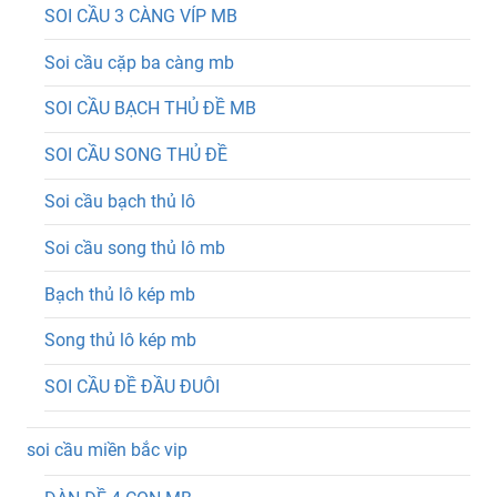
SOI CẦU 3 CÀNG VÍP MB
Soi cầu cặp ba càng mb
SOI CẦU BẠCH THỦ ĐỀ MB
SOI CẦU SONG THỦ ĐỀ
Soi cầu bạch thủ lô
Soi cầu song thủ lô mb
Bạch thủ lô kép mb
Song thủ lô kép mb
SOI CẦU ĐỀ ĐẦU ĐUÔI
soi cầu miền bắc vip