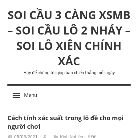
Skip
SOI CẦU 3 CÀNG XSMB
to
content
– SOI CẦU LÔ 2 NHÁY –
SOI LÔ XIÊN CHÍNH
XÁC
Hãy để chúng tôi giúp bạn chiến thắng mỗi ngày
Menu
Cách tính xác suất trong lô đề cho mọi
người chơi
05/05/2021
Kinh Nghiệm Lô Đề