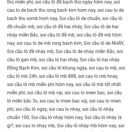
thủ miễn phí, soi cầu lô đề bạch thủ ngày hôm nay, soi
cau lo de bach thu rong bach kim hom nay, soi cau lo de
bach thu xsmb hom nay, Soi cầu lô de chuẩn, soi cầu lô
đề chuẩn mb, soi cầu lô đề hai nháy, Soi cầu lô de hai
nháy miền Bắc, soi cầu lô đề mb, soi cầu lô đề mb hôm
nay, soi cau lo de mb rong bach kim, Soi cầu lô de NHÁY,
Soi cầu lô đề nháy mb, Soi cầu lô de nháy miền Bắc, soi
cầu lô gan mb, soi cầu lô hai nháy, Soi cầu lô hai nháy
Rồng Bạch Kim, soi cầu lô khung ngày, soi cau lo mb, soi
cầu lô mb 24h, soi cầu lô mb 888, soi cau lo mb hnay,
soi cầu lô mb miễn phí hôm nay, soi cầu lô mb tốt nhất
miễn phí, soi cầu lô mb vip, soi cau lo mien bac, soi cầu
lô miền bắc 3s, soi cau lo mien bac vip, soi cau lo mien
phi, soi cầu lô ngày, soi cau lo nhay, soi cầu lô nháy
chuẩn 100, Soi cầu lô nháy hôm nay, Soi cầu lô nháy là
gì?, soi cau lo nhay mb, Soi cầu lô nháy mb hôm nay, soi