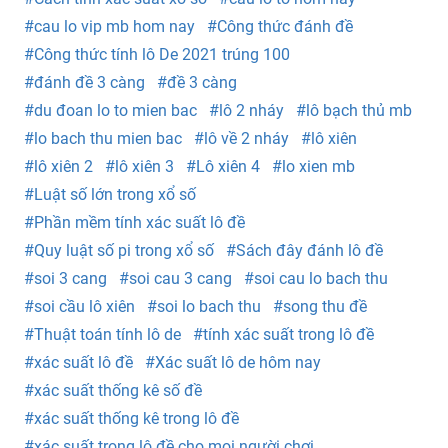
cau lo vip mb hom nay
Công thức đánh đề
Công thức tính lô De 2021 trúng 100
đánh đề 3 càng
đề 3 càng
du đoan lo to mien bac
lô 2 nháy
lô bạch thủ mb
lo bach thu mien bac
lô về 2 nháy
lô xiên
lô xiên 2
lô xiên 3
Lô xiên 4
lo xien mb
Luật số lớn trong xổ số
Phần mềm tính xác suất lô đề
Quy luật số pi trong xổ số
Sách đây đánh lô đề
soi 3 cang
soi cau 3 cang
soi cau lo bach thu
soi cầu lô xiên
soi lo bach thu
song thu đề
Thuật toán tính lô de
tính xác suất trong lô đề
xác suất lô đề
Xác suất lô de hôm nay
xác suất thống kê số đề
xác suất thống kê trong lô đề
xác suất trong lô đề cho mọi người chơi