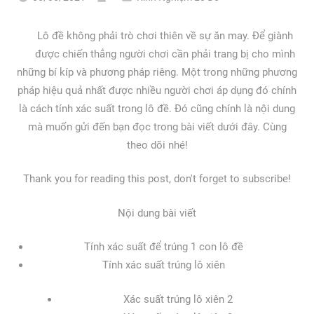
Lô đề không phải trò chơi thiên về sự ăn may. Để giành
được chiến thắng người chơi cần phải trang bị cho mình
những bí kíp và phương pháp riêng. Một trong những phương
pháp hiệu quả nhất được nhiều người chơi áp dụng đó chính
là cách tính xác suất trong lô đề. Đó cũng chính là nội dung
mà muốn gửi đến bạn đọc trong bài viết dưới đây. Cùng
theo dõi nhé!
Thank you for reading this post, don't forget to subscribe!
Nội dung bài viết
Tính xác suất để trúng 1 con lô đề
Tính xác suất trúng lô xiên
Xác suất trúng lô xiên 2