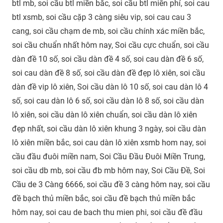
btl mb, soi cầu btl miền bắc, soi cầu btl miễn phí, soi cau
btl xsmb, soi cầu cặp 3 càng siêu vip, soi cau cau 3
cang, soi cầu chạm de mb, soi cầu chính xác miền bắc,
soi cầu chuẩn nhất hôm nay, Soi cầu cực chuẩn, soi cầu
dàn đề 10 số, soi cầu dàn đề 4 số, soi cau dàn đề 6 số,
soi cau dàn đề 8 số, soi cầu dàn đề đẹp lô xiên, soi cầu
dàn đề vip lô xiên, Soi cầu dàn lô 10 số, soi cau dàn lô 4
số, soi cau dàn lô 6 số, soi cầu dàn lô 8 số, soi cầu dàn
lô xiên, soi cầu dàn lô xiên chuẩn, soi cầu dàn lô xiên
đẹp nhất, soi cầu dàn lô xiên khung 3 ngày, soi cầu dàn
lô xiên miền bắc, soi cau dàn lô xiên xsmb hom nay, soi
cầu đầu đuôi miền nam, Soi Cầu Đầu Đuôi Miền Trung,
soi cầu db mb, soi cầu đb mb hôm nay, Soi Cầu Đề, Soi
Cầu de 3 Càng 6666, soi cầu đề 3 càng hôm nay, soi cầu
đề bạch thủ miền bắc, soi cầu đề bạch thủ miền bắc
hôm nay, soi cau de bach thu mien phi, soi cầu đề đầu