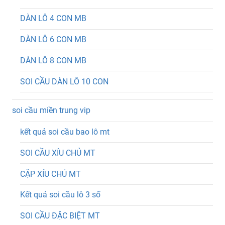
DÀN LÔ 4 CON MB
DÀN LÔ 6 CON MB
DÀN LÔ 8 CON MB
SOI CẦU DÀN LÔ 10 CON
soi cầu miền trung vip
kết quả soi cầu bao lô mt
SOI CẦU XÍU CHỦ MT
CẶP XÍU CHỦ MT
Kết quả soi cầu lô 3 số
SOI CẦU ĐẶC BIỆT MT