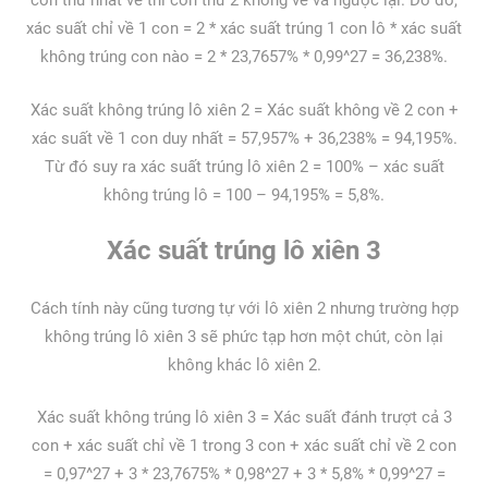
con thứ nhất về thì con thứ 2 không về và ngược lại. Do đó,
xác suất chỉ về 1 con = 2 * xác suất trúng 1 con lô * xác suất
không trúng con nào = 2 * 23,7657% * 0,99^27 = 36,238%.
Xác suất không trúng lô xiên 2 = Xác suất không về 2 con +
xác suất về 1 con duy nhất = 57,957% + 36,238% = 94,195%.
Từ đó suy ra xác suất trúng lô xiên 2 = 100% – xác suất
không trúng lô = 100 – 94,195% = 5,8%.
Xác suất trúng lô xiên 3
Cách tính này cũng tương tự với lô xiên 2 nhưng trường hợp
không trúng lô xiên 3 sẽ phức tạp hơn một chút, còn lại
không khác lô xiên 2.
Xác suất không trúng lô xiên 3 = Xác suất đánh trượt cả 3
con + xác suất chỉ về 1 trong 3 con + xác suất chỉ về 2 con
= 0,97^27 + 3 * 23,7675% * 0,98^27 + 3 * 5,8% * 0,99^27 =