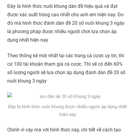
Đây là hình thức nuôi khung dàn đề hiệu quả và đạt
được xác suất trúng cao nhất cho anh em hiện nay. Do
đó mà hình thức đánh dàn đề 20 số nuôi khung 3 ngày
là phương pháp được nhiều người chơi lựa chọn áp
dụng nhất hiện nay
Theo thông kê mới nhất tại các trang cá cược uy tín, thì
cứ 100 tài khoản tham giá cá cược. Thì sẽ có đến 60%
số lượng người sẽ lựa chọn áp dụng đánh dàn đề 20 số
nuôi khung 3 ngày
Đây là hình thức nuôi khung được nhiều người áp dụng nhất
hiện nay
Chính vì vậy mà với hình thức này, chi tiết về cách tạo