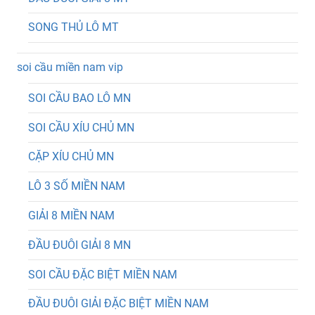
SONG THỦ LÔ MT
soi cầu miền nam vip
SOI CẦU BAO LÔ MN
SOI CẦU XÍU CHỦ MN
CẶP XÍU CHỦ MN
LÔ 3 SỐ MIỀN NAM
GIẢI 8 MIỀN NAM
ĐẦU ĐUÔI GIẢI 8 MN
SOI CẦU ĐẶC BIỆT MIỀN NAM
ĐẦU ĐUÔI GIẢI ĐẶC BIỆT MIỀN NAM