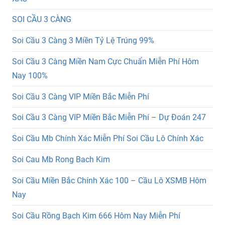
SOI CẦU 3 CÀNG
Soi Cầu 3 Càng 3 Miền Tỷ Lệ Trúng 99%
Soi Cầu 3 Càng Miền Nam Cực Chuẩn Miễn Phí Hôm
Nay 100%
Soi Cầu 3 Càng VIP Miền Bắc Miễn Phí
Soi Cầu 3 Càng VIP Miền Bắc Miễn Phí – Dự Đoán 247
Soi Cầu Mb Chính Xác Miễn Phí Soi Cầu Lô Chính Xác
Soi Cau Mb Rong Bach Kim
Soi Cầu Miền Bắc Chính Xác 100 – Cầu Lô XSMB Hôm
Nay
Soi Cầu Rồng Bạch Kim 666 Hôm Nay Miễn Phí