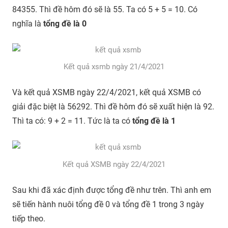
84355. Thì đề hôm đó sẽ là 55. Ta có 5 + 5 = 10. Có
nghĩa là
tổng đề là 0
Kết quả xsmb ngày 21/4/2021
Và kết quả XSMB ngày 22/4/2021, kết quả XSMB có
giải đặc biệt là 56292. Thì đề hôm đó sẽ xuất hiện là 92.
Thì ta có: 9 + 2 = 11. Tức là ta có
tổng đề là 1
Kết quả XSMB ngày 22/4/2021
Sau khi đã xác định được tổng đề như trên. Thì anh em
sẽ tiến hành nuôi tổng đề 0 và tổng đề 1 trong 3 ngày
tiếp theo.