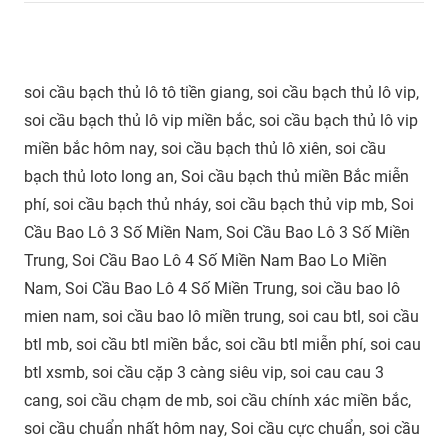
soi cầu bạch thủ lô tô tiền giang, soi cầu bạch thủ lô vip,
soi cầu bạch thủ lô vip miền bắc, soi cầu bạch thủ lô vip
miền bắc hôm nay, soi cầu bạch thủ lô xiên, soi cầu
bạch thủ loto long an, Soi cầu bạch thủ miền Bắc miễn
phí, soi cầu bạch thủ nháy, soi cầu bạch thủ vip mb, Soi
Cầu Bao Lô 3 Số Miền Nam, Soi Cầu Bao Lô 3 Số Miền
Trung, Soi Cầu Bao Lô 4 Số Miền Nam Bao Lo Miền
Nam, Soi Cầu Bao Lô 4 Số Miền Trung, soi cầu bao lô
mien nam, soi cầu bao lô miền trung, soi cau btl, soi cầu
btl mb, soi cầu btl miền bắc, soi cầu btl miễn phí, soi cau
btl xsmb, soi cầu cặp 3 càng siêu vip, soi cau cau 3
cang, soi cầu chạm de mb, soi cầu chính xác miền bắc,
soi cầu chuẩn nhất hôm nay, Soi cầu cực chuẩn, soi cầu