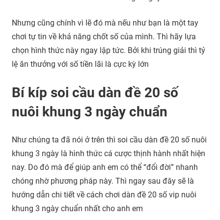
Nhưng cũng chính vì lẽ đó mà nếu như bạn là một tay
chơi tự tin về khả năng chốt số của mình. Thì hãy lựa
chọn hình thức này ngay lập tức. Bởi khi trúng giải thì tỷ
lệ ăn thưởng với số tiền lãi là cực kỳ lớn
Bí kíp soi cầu dàn đề 20 số
nuôi khung 3 ngày chuẩn
Như chúng ta đã nói ở trên thì soi cầu dàn đề 20 số nuôi
khung 3 ngày là hình thức cá cược thịnh hành nhất hiện
nay. Do đó mà để giúp anh em có thể “đổi đời” nhanh
chóng nhờ phương pháp này. Thì ngay sau đây sẽ là
hướng dẫn chi tiết về cách chơi dàn đề 20 số vip nuôi
khung 3 ngày chuẩn nhất cho anh em