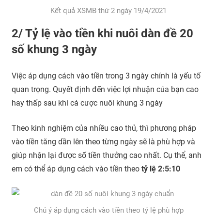
Kết quả XSMB thứ 2 ngày 19/4/2021
2/ Tỷ lệ vào tiền khi nuôi dàn đề 20
số khung 3 ngày
Việc áp dụng cách vào tiền trong 3 ngày chính là yếu tố
quan trọng. Quyết định đến việc lợi nhuận của bạn cao
hay thấp sau khi cá cược nuôi khung 3 ngày
Theo kinh nghiệm của nhiều cao thủ, thì phương pháp
vào tiền tăng dần lên theo từng ngày sẽ là phù hợp và
giúp nhận lại được số tiền thưởng cao nhất. Cụ thể, anh
em có thể áp dụng cách vào tiền theo
tỷ lệ 2:5:10
Chú ý áp dụng cách vào tiền theo tỷ lệ phù hợp