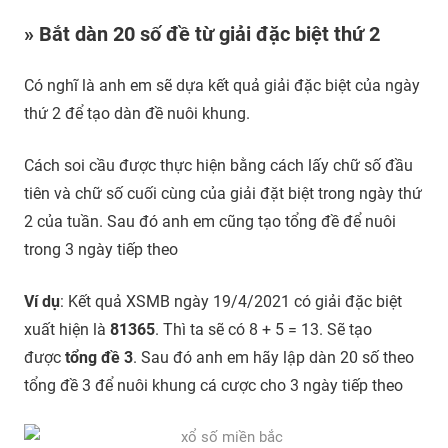
» Bắt dàn 20 số đề từ giải đặc biệt thứ 2
Có nghĩ là anh em sẽ dựa kết quả giải đặc biệt của ngày
thứ 2 để tạo dàn đề nuôi khung.
Cách soi cầu được thực hiện bằng cách lấy chữ số đầu
tiên và chữ số cuối cùng của giải đặt biệt trong ngày thứ
2 của tuần. Sau đó anh em cũng tạo tổng đề để nuôi
trong 3 ngày tiếp theo
Ví dụ
: Kết quả XSMB ngày 19/4/2021 có giải đặc biệt
xuất hiện là
81365
. Thì ta sẽ có 8 + 5 = 13. Sẽ tạo
được
tổng đề 3
. Sau đó anh em hãy lập dàn 20 số theo
tổng đề 3 để nuôi khung cá cược cho 3 ngày tiếp theo