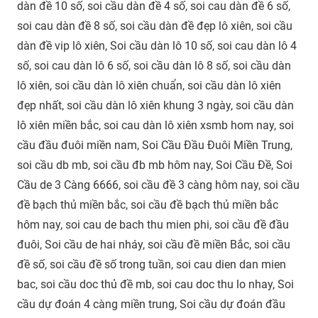
dàn đề 10 số, soi cầu dàn đề 4 số, soi cau dàn đề 6 số,
soi cau dàn đề 8 số, soi cầu dàn đề đẹp lô xiên, soi cầu
dàn đề vip lô xiên, Soi cầu dàn lô 10 số, soi cau dàn lô 4
số, soi cau dàn lô 6 số, soi cầu dàn lô 8 số, soi cầu dàn
lô xiên, soi cầu dàn lô xiên chuẩn, soi cầu dàn lô xiên
đẹp nhất, soi cầu dàn lô xiên khung 3 ngày, soi cầu dàn
lô xiên miền bắc, soi cau dàn lô xiên xsmb hom nay, soi
cầu đầu đuôi miền nam, Soi Cầu Đầu Đuôi Miền Trung,
soi cầu db mb, soi cầu đb mb hôm nay, Soi Cầu Đề, Soi
Cầu de 3 Càng 6666, soi cầu đề 3 càng hôm nay, soi cầu
đề bạch thủ miền bắc, soi cầu đề bạch thủ miền bắc
hôm nay, soi cau de bach thu mien phi, soi cầu đề đầu
đuôi, Soi cầu de hai nháy, soi cầu đề miền Bắc, soi cầu
đề số, soi cầu đề số trong tuần, soi cau dien dan mien
bac, soi cầu doc thủ đề mb, soi cau doc thu lo nhay, Soi
cầu dự đoán 4 càng miền trung, Soi cầu dự đoán đầu