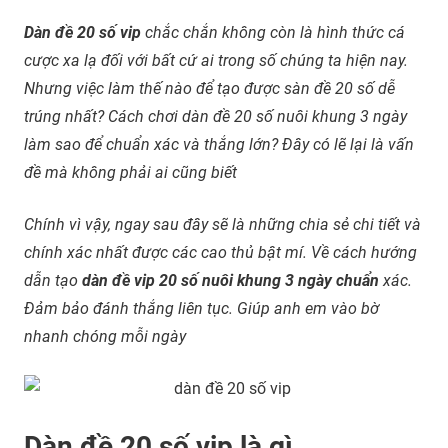
Dàn đề 20 số vip
chắc chắn không còn là hình thức cá
cược xa lạ đối với bất cứ ai trong số chúng ta hiện nay.
Nhưng việc làm thế nào để tạo được sàn đề 20 số dễ
trúng nhất? Cách chơi dàn đề 20 số nuôi khung 3 ngày
làm sao để chuẩn xác và thắng lớn? Đây có lẽ lại là vấn
đề mà không phải ai cũng biết
Chính vì vậy, ngay sau đây sẽ là những chia sẻ chi tiết và
chính xác nhất được các cao thủ bật mí. Về cách hướng
dẫn tạo
dàn đề vip 20 số nuôi khung 3 ngày chuẩn
xác.
Đảm bảo đánh thắng liên tục. Giúp anh em vào bờ
nhanh chóng mỗi ngày
Dàn đề 20 số vip là gì