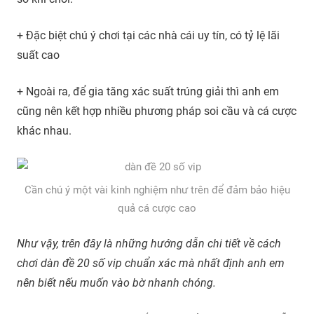
+ Đặc biệt chú ý chơi tại các nhà cái uy tín, có tỷ lệ lãi
suất cao
+ Ngoài ra, để gia tăng xác suất trúng giải thì anh em
cũng nên kết hợp nhiều phương pháp soi cầu và cá cược
khác nhau.
Cần chú ý một vài kinh nghiệm như trên để đảm bảo hiệu
quả cá cược cao
Như vậy, trên đây là những hướng dẫn chi tiết về cách
chơi dàn đề 20 số vip chuẩn xác mà nhất định anh em
nên biết nếu muốn vào bờ nhanh chóng.