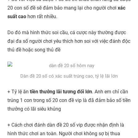
20 con số đề sẽ đảm bảo mang lại cho người chơi
xác
suất cao
hơn rất nhiều.
Do đó mà hình thức soi cầu, cá cược này thường được
đại đa số người chơi yêu thích hơn soi với việc đánh độc
thủ đề hoặc song thủ đề
Dàn đề 20 số có xác suất trúng cao, tỷ lệ lãi lớn
+ Tỷ lệ ăn
tiền thưởng lãi tương đối lớn
. Anh em chỉ cần
trúng 1 con trong số 20 con đề vip là đã đảm bảo số tiền
thưởng có lãi siêu khủng
+ Cách chơi đánh dàn đề 20 số vip được nhận định là
hình thức chơi an toàn. Người chơi không sợ bị thua