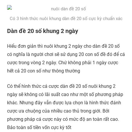
Có 3 hình thức nuôi khung dàn đề 20 số cực kỳ chuẩn xác
Dàn đề 20 số khung 2 ngày
Hiểu đơn giản thì nuôi khung 2 ngày cho dàn đề 20 số
có nghĩa là người chơi sẽ sử dụng 20 con số đề đó để cá
cược trong vòng 2 ngày. Chứ không phải 1 ngày cược
hết cả 20 con số như thông thường
Có thể hình thức cá cược dàn đề 20 số nuôi khung 2
ngày sẽ không có lãi suất cao như một số phương pháp
khác. Nhưng đây vẫn được lựa chọn là hình thức đánh
cược ưa chuộng của nhiều cao thủ trong giới. Bởi
phương pháp cá cược này có mức độ an toàn rất cao.
Bảo toàn số tiền vốn cực kỳ tốt