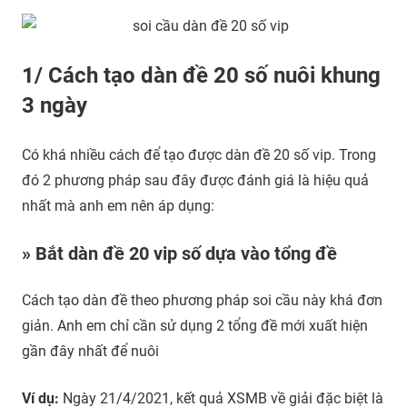
1/ Cách tạo dàn đề 20 số nuôi khung
3 ngày
Có khá nhiều cách để tạo được dàn đề 20 số vip. Trong
đó 2 phương pháp sau đây được đánh giá là hiệu quả
nhất mà anh em nên áp dụng:
» Bắt dàn đề 20 vip số dựa vào tổng đề
Cách tạo dàn đề theo phương pháp soi cầu này khá đơn
giản. Anh em chỉ cần sử dụng 2 tổng đề mới xuất hiện
gần đây nhất để nuôi
Ví dụ:
Ngày 21/4/2021, kết quả XSMB về giải đặc biệt là