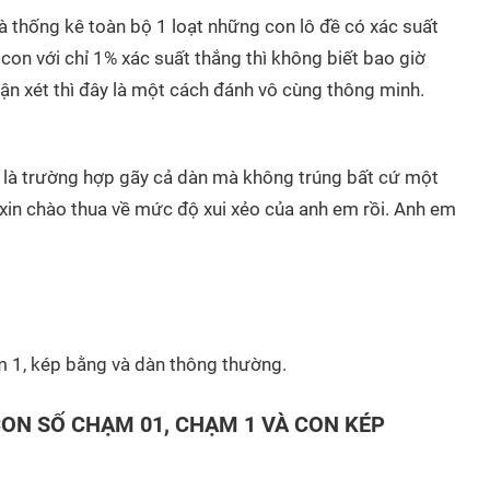
à thống kê toàn bộ 1 loạt những con lô đề có xác suất
 con với chỉ 1% xác suất thắng thì không biết bao giờ
hận xét thì đây là một cách đánh vô cùng thông minh.
 là trường hợp gãy cả dàn mà không trúng bất cứ một
i xin chào thua về mức độ xui xẻo của anh em rồi. Anh em
m 1, kép bằng và dàn thông thường.
 CON SỐ CHẠM 01, CHẠM 1 VÀ CON KÉP