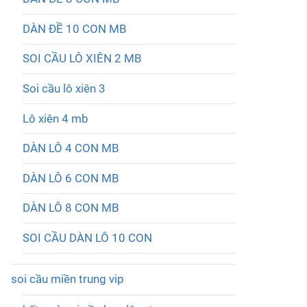
DÀN ĐỀ 10 CON MB
SOI CẦU LÔ XIÊN 2 MB
Soi cầu lô xiên 3
Lô xiên 4 mb
DÀN LÔ 4 CON MB
DÀN LÔ 6 CON MB
DÀN LÔ 8 CON MB
SOI CẦU DÀN LÔ 10 CON
soi cầu miền trung vip