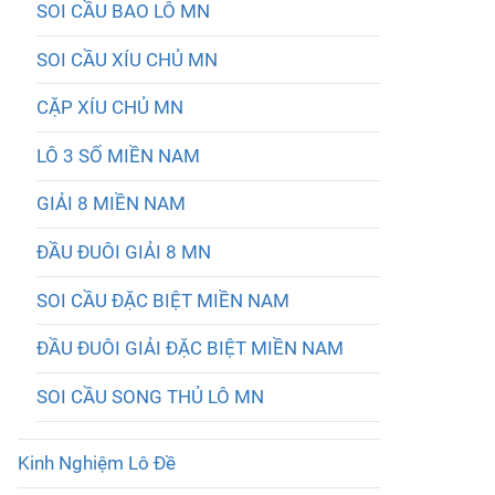
SOI CẦU BAO LÔ MN
SOI CẦU XÍU CHỦ MN
CẶP XÍU CHỦ MN
LÔ 3 SỐ MIỀN NAM
GIẢI 8 MIỀN NAM
ĐẦU ĐUÔI GIẢI 8 MN
SOI CẦU ĐẶC BIỆT MIỀN NAM
ĐẦU ĐUÔI GIẢI ĐẶC BIỆT MIỀN NAM
SOI CẦU SONG THỦ LÔ MN
Kinh Nghiệm Lô Đề