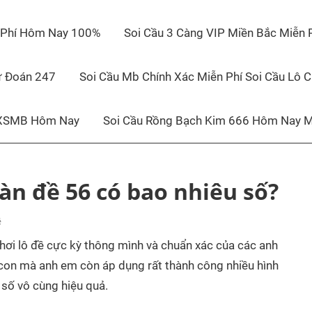
 Phí Hôm Nay 100%
Soi Cầu 3 Càng VIP Miền Bắc Miễn 
ự Đoán 247
Soi Cầu Mb Chính Xác Miễn Phí Soi Cầu Lô C
ô XSMB Hôm Nay
Soi Cầu Rồng Bạch Kim 666 Hôm Nay M
Dàn đề 56 có bao nhiêu số?
ề
 chơi lô đề cực kỳ thông mình và chuẩn xác của các anh
con mà anh em còn áp dụng rất thành công nhiều hình
số vô cùng hiệu quả.