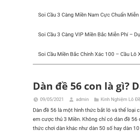
Soi Cầu 3 Càng Miền Nam Cực Chuẩn Miễn
Soi Cầu 3 Càng VIP Miền Bắc Miễn Phí – D
Soi Cầu Miền Bắc Chính Xác 100 – Cầu L
Dàn đề 56 con là gì? 
09/05/2021
admin
Kinh Nghiệm Lô Đ
Dàn đề 56 là một hình thức bắt lô và thể loại
em cược thủ 3 Miền. Không chỉ có dàn đề 56 
thức chơi dàn khác như dàn 50 số hay dàn 10 