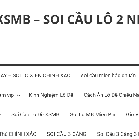
XSMB – SOI CẦU LÔ 2 N
ÁY – SOI LÔ XIÊN CHÍNH XÁC
soi cầu miền bắc chuẩn
am vip
Kinh Nghiệm Lô Đề
Cách Ăn Lô Đề Chiều N
y
Soi Cầu Lô Đề XSMB
Soi Lô MB Miễn Phí
Gio V
h Thủ CHÍNH XÁC
SOI CẦU 3 CÀNG
Soi Cầu 3 Càng 3