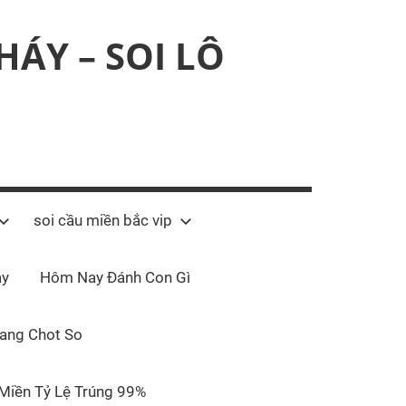
HÁY – SOI LÔ
soi cầu miền bắc vip
ay
Hôm Nay Đánh Con Gì
ang Chot So
 Miền Tỷ Lệ Trúng 99%