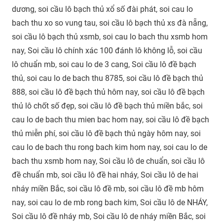
dương, soi cầu lô bạch thủ xổ số đài phát, soi cau lo
bach thu xo so vung tau, soi cầu lô bạch thủ xs đà nẵng,
soi cầu lô bạch thủ xsmb, soi cau lo bach thu xsmb hom
nay, Soi cầu lô chính xác 100 đánh lô không lỗ, soi cầu
lô chuẩn mb, soi cau lo de 3 cang, Soi cầu lô đề bạch
thủ, soi cau lo de bach thu 8785, soi cầu lô đề bạch thủ
888, soi cầu lô đề bạch thủ hôm nay, soi cầu lô đề bạch
thủ lô chốt số đẹp, soi cầu lô đề bạch thủ miền bắc, soi
cau lo de bach thu mien bac hom nay, soi cầu lô đề bạch
thủ miễn phí, soi cầu lô đề bạch thủ ngày hôm nay, soi
cau lo de bach thu rong bach kim hom nay, soi cau lo de
bach thu xsmb hom nay, Soi cầu lô de chuẩn, soi cầu lô
đề chuẩn mb, soi cầu lô đề hai nháy, Soi cầu lô de hai
nháy miền Bắc, soi cầu lô đề mb, soi cầu lô đề mb hôm
nay, soi cau lo de mb rong bach kim, Soi cầu lô de NHÁY,
Soi cầu lô đề nháy mb, Soi cầu lô de nháy miền Bắc, soi