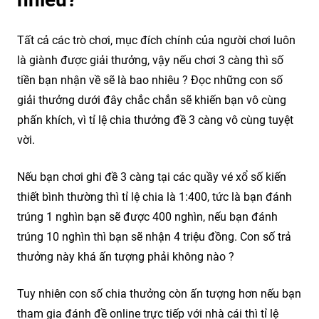
Tất cả các trò chơi, mục đích chính của người chơi luôn
là giành được giải thưởng, vậy nếu chơi 3 càng thì số
tiền bạn nhận về sẽ là bao nhiêu ? Đọc những con số
giải thưởng dưới đây chắc chắn sẽ khiến bạn vô cùng
phấn khích, vì tỉ lệ chia thưởng đề 3 càng vô cùng tuyệt
vời.
Nếu bạn chơi ghi đề 3 càng tại các quầy vé xổ số kiến
thiết bình thường thì tỉ lệ chia là 1:400, tức là bạn đánh
trúng 1 nghìn bạn sẽ được 400 nghìn, nếu bạn đánh
trúng 10 nghìn thì bạn sẽ nhận 4 triệu đồng. Con số trả
thưởng này khá ấn tượng phải không nào ?
Tuy nhiên con số chia thưởng còn ấn tượng hơn nếu bạn
tham gia đánh đề online trực tiếp với nhà cái thì tỉ lệ