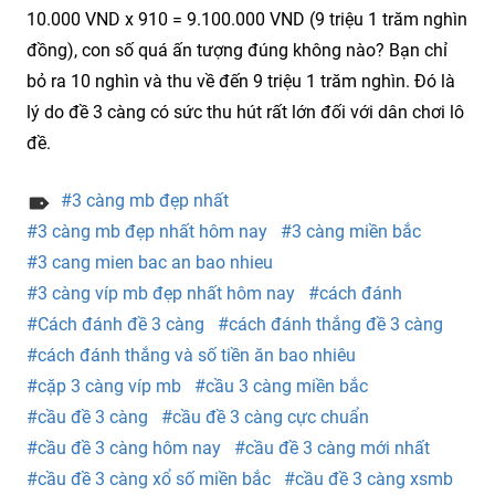
10.000 VND x 910 = 9.100.000 VND (9 triệu 1 trăm nghìn
đồng), con số quá ấn tượng đúng không nào? Bạn chỉ
bỏ ra 10 nghìn và thu về đến 9 triệu 1 trăm nghìn. Đó là
lý do đề 3 càng có sức thu hút rất lớn đối với dân chơi lô
đề.
3 càng mb đẹp nhất
3 càng mb đẹp nhất hôm nay
3 càng miền bắc
3 cang mien bac an bao nhieu
3 càng víp mb đẹp nhất hôm nay
cách đánh
Cách đánh đề 3 càng
cách đánh thắng đề 3 càng
cách đánh thắng và số tiền ăn bao nhiêu
cặp 3 càng víp mb
cầu 3 càng miền bắc
cầu đề 3 càng
cầu đề 3 càng cực chuẩn
cầu đề 3 càng hôm nay
cầu đề 3 càng mới nhất
cầu đề 3 càng xổ số miền bắc
cầu đề 3 càng xsmb