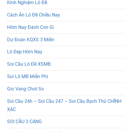
Kinh Nghiệm Lô Đề
Cách Ăn Lô Đề Chiều Nay
Hôm Nay Đánh Con Gì
Dự Đoán KQXS 3 Miền
Lô Đẹp Hôm Nay
Soi Cầu Lô Đề XSMB
Soi Lô MB Miễn Phí
Gio Vang Chot So
Soi Cầu 24h – Soi Cầu 247 – Soi Cầu Bạch Thủ CHÍNH
XÁC
SOI CẦU 3 CÀNG