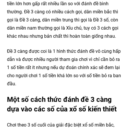
tiền lớn hơn gấp rất nhiều lần so với đánh đề bình
thường. Đề 3 càng có nhiều cách gọi, dân miền bắc thì
gọi là Đề 3 càng, dân miền trung thì gọi là Đề 3 số, còn
dân miền nam thường gọi là Xỉu chủ, tuy có 3 cách gọi
khác nhau nhưng bản chất thì hoàn toàn giống nhau.
Đề 3 càng được coi là 1 hình thức đánh đề vô cùng hấp
dẫn và được nhiều người tham gia chơi vì chỉ cần bỏ ra
1 số tiền rất ít nhưng nếu dự đoán chính xác sẽ đem lại
cho người chơi 1 số tiền khá lớn so với số tiền bỏ ra ban
đầu.
Một số cách thức đánh đề 3 càng
dựa vào các số của xổ số kiến thiết
Chơi theo 3 số cuối của giải đặc biệt xổ số miền bắc,