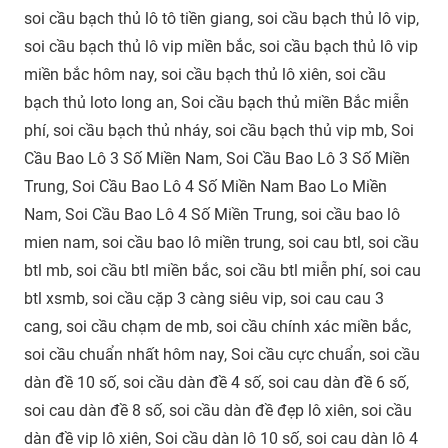
soi cầu bạch thủ lô tô tiền giang, soi cầu bạch thủ lô vip,
soi cầu bạch thủ lô vip miền bắc, soi cầu bạch thủ lô vip
miền bắc hôm nay, soi cầu bạch thủ lô xiên, soi cầu
bạch thủ loto long an, Soi cầu bạch thủ miền Bắc miễn
phí, soi cầu bạch thủ nháy, soi cầu bạch thủ vip mb, Soi
Cầu Bao Lô 3 Số Miền Nam, Soi Cầu Bao Lô 3 Số Miền
Trung, Soi Cầu Bao Lô 4 Số Miền Nam Bao Lo Miền
Nam, Soi Cầu Bao Lô 4 Số Miền Trung, soi cầu bao lô
mien nam, soi cầu bao lô miền trung, soi cau btl, soi cầu
btl mb, soi cầu btl miền bắc, soi cầu btl miễn phí, soi cau
btl xsmb, soi cầu cặp 3 càng siêu vip, soi cau cau 3
cang, soi cầu chạm de mb, soi cầu chính xác miền bắc,
soi cầu chuẩn nhất hôm nay, Soi cầu cực chuẩn, soi cầu
dàn đề 10 số, soi cầu dàn đề 4 số, soi cau dàn đề 6 số,
soi cau dàn đề 8 số, soi cầu dàn đề đẹp lô xiên, soi cầu
dàn đề vip lô xiên, Soi cầu dàn lô 10 số, soi cau dàn lô 4