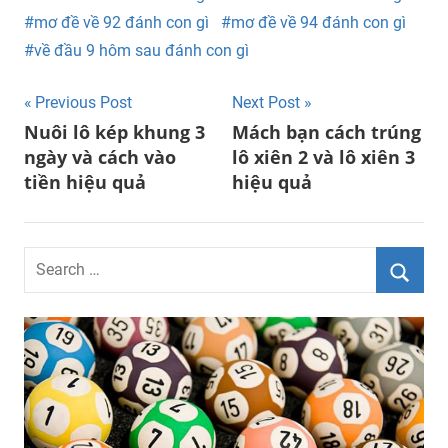
mơ đề về 92 đánh con gì
mơ đề về 94 đánh con gì
về đầu 9 hôm sau đánh con gì
Điều
Previous Post
Next Post
Nuôi lô kép khung 3
Mách bạn cách trúng
hướng
ngày và cách vào
lô xiên 2 và lô xiên 3
bài
tiền hiệu quả
hiệu quả
viết
Search
for:
Searc