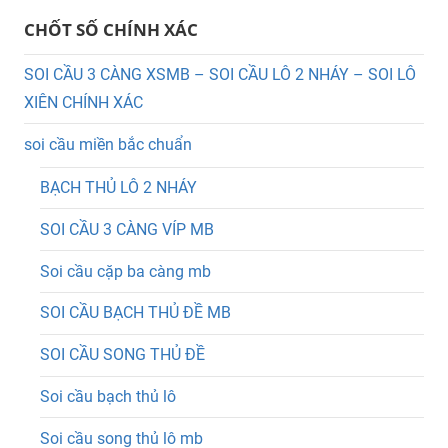
CHỐT SỐ CHÍNH XÁC
SOI CẦU 3 CÀNG XSMB – SOI CẦU LÔ 2 NHÁY – SOI LÔ
XIÊN CHÍNH XÁC
soi cầu miền bắc chuẩn
BẠCH THỦ LÔ 2 NHÁY
SOI CẦU 3 CÀNG VÍP MB
Soi cầu cặp ba càng mb
SOI CẦU BẠCH THỦ ĐỀ MB
SOI CẦU SONG THỦ ĐỀ
Soi cầu bạch thủ lô
Soi cầu song thủ lô mb