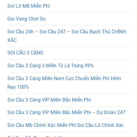
Soi Lô MB Miễn Phí
Gio Vang Chot So
Soi Cầu 24h – Soi Cầu 247 – Soi Cầu Bạch Thủ CHÍNH
XÁC
SOI CẦU 3 CÀNG
Soi Cầu 3 Càng 3 Miền Tỷ Lệ Trúng 99%
Soi Cầu 3 Càng Miền Nam Cực Chuẩn Miễn Phí Hôm
Nay 100%
Soi Cầu 3 Càng VIP Miền Bắc Miễn Phí
Soi Cầu 3 Càng VIP Miền Bắc Miễn Phí – Dự Đoán 247
Soi Cầu Mb Chính Xác Miễn Phí Soi Cầu Lô Chính Xác