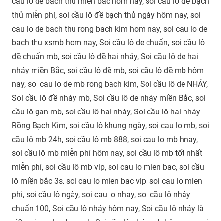
cau lo de bach thu mien bac hom nay, soi cầu lô đề bạch
thủ miễn phí, soi cầu lô đề bạch thủ ngày hôm nay, soi
cau lo de bach thu rong bach kim hom nay, soi cau lo de
bach thu xsmb hom nay, Soi cầu lô de chuẩn, soi cầu lô
đề chuẩn mb, soi cầu lô đề hai nháy, Soi cầu lô de hai
nháy miền Bắc, soi cầu lô đề mb, soi cầu lô đề mb hôm
nay, soi cau lo de mb rong bach kim, Soi cầu lô de NHÁY,
Soi cầu lô đề nháy mb, Soi cầu lô de nháy miền Bắc, soi
cầu lô gan mb, soi cầu lô hai nháy, Soi cầu lô hai nháy
Rồng Bạch Kim, soi cầu lô khung ngày, soi cau lo mb, soi
cầu lô mb 24h, soi cầu lô mb 888, soi cau lo mb hnay,
soi cầu lô mb miễn phí hôm nay, soi cầu lô mb tốt nhất
miễn phí, soi cầu lô mb vip, soi cau lo mien bac, soi cầu
lô miền bắc 3s, soi cau lo mien bac vip, soi cau lo mien
phi, soi cầu lô ngày, soi cau lo nhay, soi cầu lô nháy
chuẩn 100, Soi cầu lô nháy hôm nay, Soi cầu lô nháy là