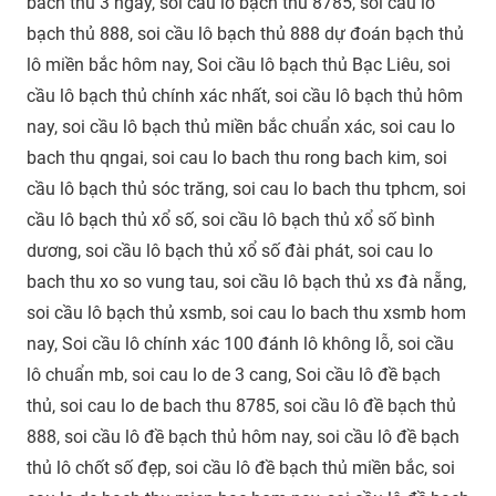
bach thu 3 ngay, soi cầu lô bạch thủ 8785, soi cầu lô
bạch thủ 888, soi cầu lô bạch thủ 888 dự đoán bạch thủ
lô miền bắc hôm nay, Soi cầu lô bạch thủ Bạc Liêu, soi
cầu lô bạch thủ chính xác nhất, soi cầu lô bạch thủ hôm
nay, soi cầu lô bạch thủ miền bắc chuẩn xác, soi cau lo
bach thu qngai, soi cau lo bach thu rong bach kim, soi
cầu lô bạch thủ sóc trăng, soi cau lo bach thu tphcm, soi
cầu lô bạch thủ xổ số, soi cầu lô bạch thủ xổ số bình
dương, soi cầu lô bạch thủ xổ số đài phát, soi cau lo
bach thu xo so vung tau, soi cầu lô bạch thủ xs đà nẵng,
soi cầu lô bạch thủ xsmb, soi cau lo bach thu xsmb hom
nay, Soi cầu lô chính xác 100 đánh lô không lỗ, soi cầu
lô chuẩn mb, soi cau lo de 3 cang, Soi cầu lô đề bạch
thủ, soi cau lo de bach thu 8785, soi cầu lô đề bạch thủ
888, soi cầu lô đề bạch thủ hôm nay, soi cầu lô đề bạch
thủ lô chốt số đẹp, soi cầu lô đề bạch thủ miền bắc, soi