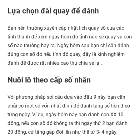
Lựa chọn đài quay để đánh
Bạn nên thường xuyên cập nhật lịch quay số của các
tỉnh thành để xem ngày hôm đó tỉnh nào sẽ quay và con
số nào thường hay ra. Ngày hôm sau bạn chỉ cần đánh
đúng con số đó nếu tỉnh đó quay, đây là kinh nghiệm
đánh đề được rất nhiều cao thủ chia sẻ lại.
Nuôi lô theo cấp số nhân
Với phương pháp soi cầu dựa vào đầu 9 này, bạn cần
phải có một số vốn nhất định để đánh tăng số tiền theo
từng ngày. Ví dụ, ngày hôm nay bạn đánh con XX 10
đồng, nếu con số đó không ra thì ngày thứ 2 bạn đánh
20 đồng, cứ tăng gấp đôi lên như thế từ 3- 4 ngày.