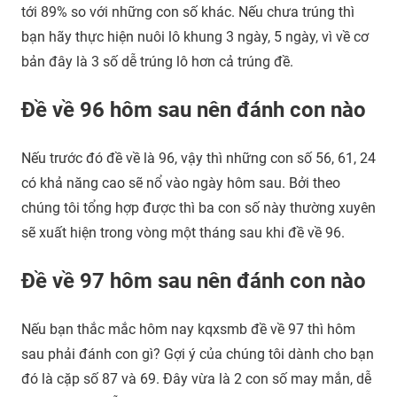
tới 89% so với những con số khác. Nếu chưa trúng thì
bạn hãy thực hiện nuôi lô khung 3 ngày, 5 ngày, vì về cơ
bản đây là 3 số dễ trúng lô hơn cả trúng đề.
Đề về 96 hôm sau nên đánh con nào
Nếu trước đó đề về là 96, vậy thì những con số 56, 61, 24
có khả năng cao sẽ nổ vào ngày hôm sau. Bởi theo
chúng tôi tổng hợp được thì ba con số này thường xuyên
sẽ xuất hiện trong vòng một tháng sau khi đề về 96.
Đề về 97 hôm sau nên đánh con nào
Nếu bạn thắc mắc hôm nay kqxsmb đề về 97 thì hôm
sau phải đánh con gì? Gợi ý của chúng tôi dành cho bạn
đó là cặp số 87 và 69. Đây vừa là 2 con số may mắn, dễ