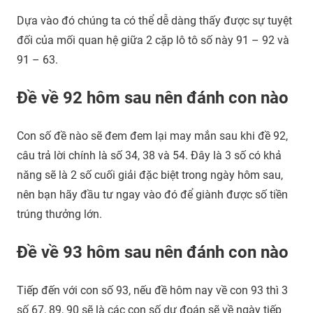
Dựa vào đó chúng ta có thể dễ dàng thấy được sự tuyệt
đối của mối quan hệ giữa 2 cặp lô tô số này 91 – 92 và
91 – 63.
Đề về 92 hôm sau nên đánh con nào
Con số đề nào sẽ đem đem lại may mắn sau khi đề 92,
câu trả lời chính là số 34, 38 và 54. Đây là 3 số có khả
năng sẽ là 2 số cuối giải đặc biệt trong ngày hôm sau,
nên bạn hãy đầu tư ngay vào đó để giành được số tiền
trúng thưởng lớn.
Đề về 93 hôm sau nên đánh con nào
Tiếp đến với con số 93, nếu đề hôm nay về con 93 thì 3
số 67, 89, 90 sẽ là các con số dự đoán sẽ về ngày tiếp