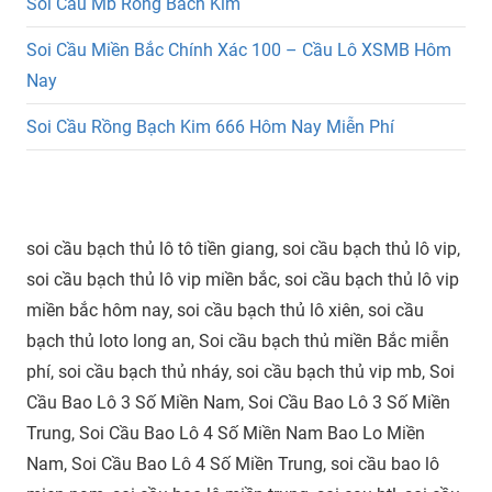
Soi Cau Mb Rong Bach Kim
Soi Cầu Miền Bắc Chính Xác 100 – Cầu Lô XSMB Hôm
Nay
Soi Cầu Rồng Bạch Kim 666 Hôm Nay Miễn Phí
soi cầu bạch thủ lô tô tiền giang, soi cầu bạch thủ lô vip,
soi cầu bạch thủ lô vip miền bắc, soi cầu bạch thủ lô vip
miền bắc hôm nay, soi cầu bạch thủ lô xiên, soi cầu
bạch thủ loto long an, Soi cầu bạch thủ miền Bắc miễn
phí, soi cầu bạch thủ nháy, soi cầu bạch thủ vip mb, Soi
Cầu Bao Lô 3 Số Miền Nam, Soi Cầu Bao Lô 3 Số Miền
Trung, Soi Cầu Bao Lô 4 Số Miền Nam Bao Lo Miền
Nam, Soi Cầu Bao Lô 4 Số Miền Trung, soi cầu bao lô