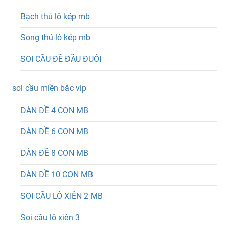
Bạch thủ lô kép mb
Song thủ lô kép mb
SOI CẦU ĐỀ ĐẦU ĐUÔI
soi cầu miền bắc vip
DÀN ĐỀ 4 CON MB
DÀN ĐỀ 6 CON MB
DÀN ĐỀ 8 CON MB
DÀN ĐỀ 10 CON MB
SOI CẦU LÔ XIÊN 2 MB
Soi cầu lô xiên 3