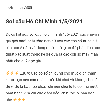
ĐB
637808
Soi cầu Hồ Chí Minh 1/5/2021
Để có kết quả soi cầu hồ chí minh 1/5/2021 các chuyên
gia giỏi nhất phải tổng hợp dữ liệu các con số trúng giải
của hơn 5 năm và dùng nhiều thời gian để phân tích học
thuật xác suất thống kê để đưa ra các con số may mắn
nhất cho quý đọc giả.
Lưu ý: Các bộ số chỉ dùng cho mục đích tham
khảo, bạn nên cân nhắc trước khi chơi và không chơi lô
đề vì đó là bất hợp pháp, chỉ nên chơi lô tô do nhà nước
phát hành vừa vui vừa đảm bảo ích nước lợi nhà bạn
nhé