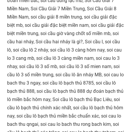
đoán miền bắc, soi cầu dũng lạc mb, Soi Cầu Giải 7
Miền Nam, Soi Cầu Giải 7 Miền Trung, Soi Cầu Giải 8
Miền Nam, soi cầu giải 8 miền trung, soi cầu giải đặc
biệt mb, soi cầu giải đặc biệt miền nam, soi cầu giải đặc
biệt miền trung, soi cầu giờ vàng chốt số miền mb, soi
cầu hai nháy, Soi cầu hai nháy là gì?, Soi cầu l, soi cầu
lô, soi cầu lô 2 nháy, soi cầu lô 3 càng hôm nay, soi cau
lo 3 cang mb, soi cầu lô 3 càng miền nam, soi cau lo 3
nhay, soi cầu lô 3 số mb, soi cầu lô 3 số mien nam, soi
cầu lô 3 số miền trung, soi cầu lô ăn nháy MB, soi cau lo
bach thu 3 ngay, soi cầu lô bạch thủ 8785, soi cầu lô
bạch thủ 888, soi cầu lô bạch thủ 888 dự đoán bạch thủ
lô miền bắc hôm nay, Soi cầu lô bạch thủ Bạc Liêu, soi
cầu lô bạch thủ chính xác nhất, soi cầu lô bạch thủ hôm
nay, soi cầu lô bạch thủ miền bắc chuẩn xác, soi cau lo
bach thu qngai, soi cau lo bach thu rong bach kim, soi