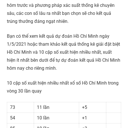
hôm trước và phương pháp xác suất thống kê chuyên
sâu, các con số lâu ra nhất bạn chọn sẽ cho kết quả
trúng thưởng đáng ngạt nhiên.
Bạn có thể xem kết quả dự đoán Hồ Chí Minh ngày
1/5/2021 hoặc tham khảo kết quả thống kê giải đặt biệt
Hồ Chí Minh và 10 cặp số xuất hiện nhiều nhất, xuất
hiện ít nhất bên dưới để tự dự đoán kết quả Hồ Chí Minh
hôm nay cho riêng mình.
10 cặp số xuất hiện nhiều nhất xổ số Hồ Chí Minh trong
vòng 30 lần quay
73
11 lần
+5
54
10 lần
+1