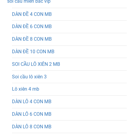
soi cầu miền bắc vip
DÀN ĐỀ 4 CON MB
DÀN ĐỀ 6 CON MB
DÀN ĐỀ 8 CON MB
DÀN ĐỀ 10 CON MB
SOI CẦU LÔ XIÊN 2 MB
Soi cầu lô xiên 3
Lô xiên 4 mb
DÀN LÔ 4 CON MB
DÀN LÔ 6 CON MB
DÀN LÔ 8 CON MB