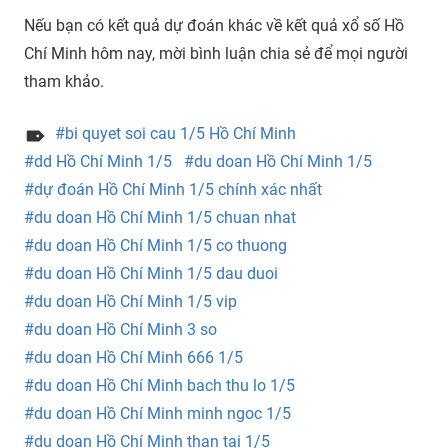
Nếu bạn có kết quả dự đoán khác về kết quả xổ số Hồ
Chí Minh hôm nay, mời bình luận chia sẻ để mọi người
tham khảo.
bi quyet soi cau 1/5 Hồ Chí Minh
dd Hồ Chí Minh 1/5
du doan Hồ Chí Minh 1/5
dự đoán Hồ Chí Minh 1/5 chính xác nhất
du doan Hồ Chí Minh 1/5 chuan nhat
du doan Hồ Chí Minh 1/5 co thuong
du doan Hồ Chí Minh 1/5 dau duoi
du doan Hồ Chí Minh 1/5 vip
du doan Hồ Chí Minh 3 so
du doan Hồ Chí Minh 666 1/5
du doan Hồ Chí Minh bach thu lo 1/5
du doan Hồ Chí Minh minh ngoc 1/5
du doan Hồ Chí Minh than tai 1/5