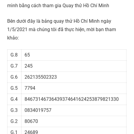
mình bằng cách tham gia Quay thử Hồ Chí Minh
Bên dưới đây là bảng quay thử Hồ Chí Minh ngày
1/5/2021 mà chúng tôi đã thực hiện, mời bạn tham
khảo:
G.8
65
G.7
245
G.6
2621
3550
2323
G.5
7794
G.4
84673
14673
64393
74641
62425
38798
21330
G.3
08340
19757
G.2
80670
G.1
24689