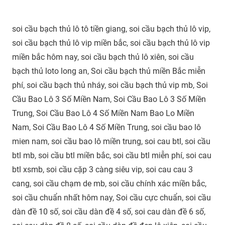
soi cầu bạch thủ lô tô tiền giang, soi cầu bạch thủ lô vip,
soi cầu bạch thủ lô vip miền bắc, soi cầu bạch thủ lô vip
miền bắc hôm nay, soi cầu bạch thủ lô xiên, soi cầu
bạch thủ loto long an, Soi cầu bạch thủ miền Bắc miễn
phí, soi cầu bạch thủ nháy, soi cầu bạch thủ vip mb, Soi
Cầu Bao Lô 3 Số Miền Nam, Soi Cầu Bao Lô 3 Số Miền
Trung, Soi Cầu Bao Lô 4 Số Miền Nam Bao Lo Miền
Nam, Soi Cầu Bao Lô 4 Số Miền Trung, soi cầu bao lô
mien nam, soi cầu bao lô miền trung, soi cau btl, soi cầu
btl mb, soi cầu btl miền bắc, soi cầu btl miễn phí, soi cau
btl xsmb, soi cầu cặp 3 càng siêu vip, soi cau cau 3
cang, soi cầu chạm de mb, soi cầu chính xác miền bắc,
soi cầu chuẩn nhất hôm nay, Soi cầu cực chuẩn, soi cầu
dàn đề 10 số, soi cầu dàn đề 4 số, soi cau dàn đề 6 số,