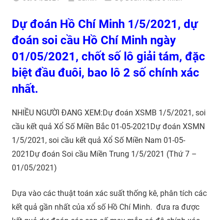
Dự đoán Hồ Chí Minh 1/5/2021, dự
đoán soi cầu Hồ Chí Minh ngày
01/05/2021, chốt số lô giải tám, đặc
biệt đầu đuôi, bao lô 2 số chính xác
nhất.
NHIỀU NGƯỜI ĐANG XEM:Dự đoán XSMB 1/5/2021, soi
cầu kết quả Xổ Số Miền Bắc 01-05-2021Dự đoán XSMN
1/5/2021, soi cầu kết quả Xổ Số Miền Nam 01-05-
2021Dự đoán Soi cầu Miền Trung 1/5/2021 (Thứ 7 –
01/05/2021)
Dựa vào các thuật toán xác suất thống kê, phân tích các
kết quả gần nhất của xổ số Hồ Chí Minh. đưa ra được