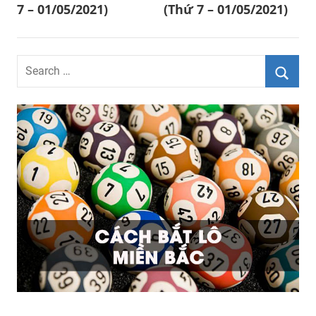
bài
7 – 01/05/2021)
(Thứ 7 – 01/05/2021)
viết
Search
for:
Searc