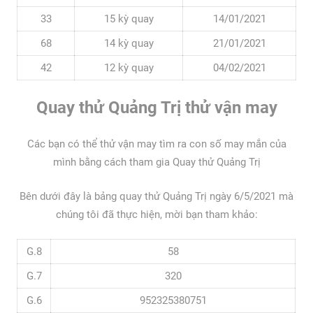
33
15 kỳ quay
14/01/2021
68
14 kỳ quay
21/01/2021
42
12 kỳ quay
04/02/2021
Quay thử Quảng Trị thử vận may
Các bạn có thể thử vận may tìm ra con số may mắn của
mình bằng cách tham gia Quay thử Quảng Trị
Bên dưới đây là bảng quay thử Quảng Trị ngày 6/5/2021 mà
chúng tôi đã thực hiện, mời bạn tham khảo:
G.8
58
G.7
320
G.6
9523
2538
0751