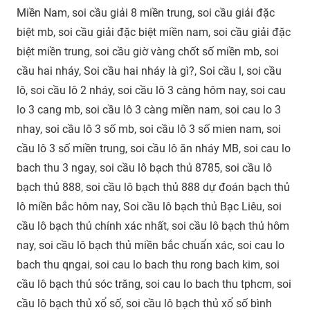
Miền Nam, soi cầu giải 8 miền trung, soi cầu giải đặc
biệt mb, soi cầu giải đặc biệt miền nam, soi cầu giải đặc
biệt miền trung, soi cầu giờ vàng chốt số miền mb, soi
cầu hai nháy, Soi cầu hai nháy là gì?, Soi cầu l, soi cầu
lô, soi cầu lô 2 nháy, soi cầu lô 3 càng hôm nay, soi cau
lo 3 cang mb, soi cầu lô 3 càng miền nam, soi cau lo 3
nhay, soi cầu lô 3 số mb, soi cầu lô 3 số mien nam, soi
cầu lô 3 số miền trung, soi cầu lô ăn nháy MB, soi cau lo
bach thu 3 ngay, soi cầu lô bạch thủ 8785, soi cầu lô
bạch thủ 888, soi cầu lô bạch thủ 888 dự đoán bạch thủ
lô miền bắc hôm nay, Soi cầu lô bạch thủ Bạc Liêu, soi
cầu lô bạch thủ chính xác nhất, soi cầu lô bạch thủ hôm
nay, soi cầu lô bạch thủ miền bắc chuẩn xác, soi cau lo
bach thu qngai, soi cau lo bach thu rong bach kim, soi
cầu lô bạch thủ sóc trăng, soi cau lo bach thu tphcm, soi
cầu lô bạch thủ xổ số, soi cầu lô bạch thủ xổ số bình