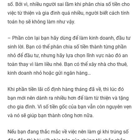
số. Bởi vì, nhiều người sai lầm khi phân chia số tiền cho
việc từ thiện và gia đình quá nhiều, người biết cách tính
toán họ sẽ không làm như vậy.
– Phần còn lại bạn hãy dùng để làm kinh doanh, đầu tư
sinh lời. Bạn có thể phân chia số tiền thành từng phần
nhỏ để đầu tư, nhưng hãy lựa chọn lĩnh vực nào đó an
toàn thay vì làm liều nhé. Bạn có thể xây nhà cho thuê,
kinh doanh nhỏ hoặc gửi ngân hàng…
Khi phần tiền lãi cố định hàng tháng đã về, thì lúc đó
bạn mới nên dành ra nhiều hơn để làm từ thiện và tặng
cho gia đình. Vì số tiền gốc của bạn vẫn còn nguyên vẹn
và nó sẽ giúp bạn thành công hơn nữa.
Nếu bạn đang thắc mắc về việc nên làm gì khi trúng số