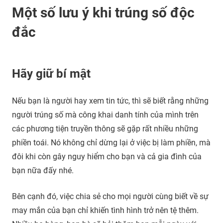
Một số lưu ý khi trúng số độc
đắc
Hãy giữ bí mật
Nếu bạn là người hay xem tin tức, thì sẽ biết rằng những
người trúng số mà công khai danh tính của mình trên
các phương tiện truyền thông sẽ gặp rất nhiều những
phiền toái. Nó không chỉ dừng lại ở việc bị làm phiền, mà
đôi khi còn gây nguy hiểm cho bạn và cả gia đình của
bạn nữa đấy nhé.
Bên cạnh đó, việc chia sẻ cho mọi người cùng biết về sự
may mắn của bạn chỉ khiến tình hình trở nên tệ thêm.