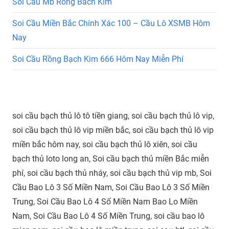
Soi Cau Mb Rong Bach Kim
Soi Cầu Miền Bắc Chính Xác 100 – Cầu Lô XSMB Hôm
Nay
Soi Cầu Rồng Bạch Kim 666 Hôm Nay Miễn Phí
soi cầu bạch thủ lô tô tiền giang, soi cầu bạch thủ lô vip,
soi cầu bạch thủ lô vip miền bắc, soi cầu bạch thủ lô vip
miền bắc hôm nay, soi cầu bạch thủ lô xiên, soi cầu
bạch thủ loto long an, Soi cầu bạch thủ miền Bắc miễn
phí, soi cầu bạch thủ nháy, soi cầu bạch thủ vip mb, Soi
Cầu Bao Lô 3 Số Miền Nam, Soi Cầu Bao Lô 3 Số Miền
Trung, Soi Cầu Bao Lô 4 Số Miền Nam Bao Lo Miền
Nam, Soi Cầu Bao Lô 4 Số Miền Trung, soi cầu bao lô