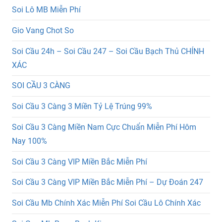
Soi Lô MB Miễn Phí
Gio Vang Chot So
Soi Cầu 24h – Soi Cầu 247 – Soi Cầu Bạch Thủ CHÍNH
XÁC
SOI CẦU 3 CÀNG
Soi Cầu 3 Càng 3 Miền Tỷ Lệ Trúng 99%
Soi Cầu 3 Càng Miền Nam Cực Chuẩn Miễn Phí Hôm
Nay 100%
Soi Cầu 3 Càng VIP Miền Bắc Miễn Phí
Soi Cầu 3 Càng VIP Miền Bắc Miễn Phí – Dự Đoán 247
Soi Cầu Mb Chính Xác Miễn Phí Soi Cầu Lô Chính Xác