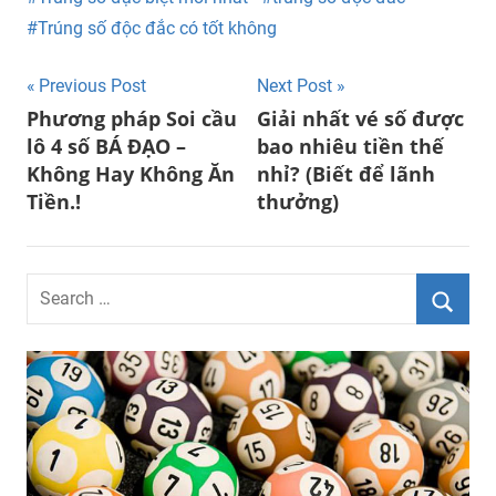
Trúng số độc đắc có tốt không
Điều
Previous Post
Next Post
Phương pháp Soi cầu
Giải nhất vé số được
hướng
lô 4 số BÁ ĐẠO –
bao nhiêu tiền thế
bài
Không Hay Không Ăn
nhỉ? (Biết để lãnh
Tiền.!
thưởng)
viết
Search
for:
Searc