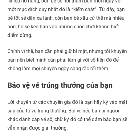
Nhiều họ hàng, bạn bè sẽ hỏi thăm bạn mỗi ngày với
một mục đích duy nhất đó là “kiếm chát”. Từ đây, bạn
bè tốt sẽ dần xa lánh, còn bạn bè xấu cứ thế mà nhiều
hơn, họ sẽ kéo bạn vào những cuộc chơi không biết
điểm dừng.
Chính vì thế, bạn cần phải giữ bí mật, nhưng tôi khuyên
bạn nên biết mình cần phải làm gì với số tiền đó để
không làm mọi chuyện ngày càng rắc rối thêm.
Bảo vệ vé trúng thưởng của bạn
Lời khuyên từ các chuyên gia đó là bạn hãy ký vào mặt
sau của tờ vé trúng thưởng. Bởi vì, nếu bạn bị người
khác đánh cắp vé số, chữ ký đó có thể đảm bảo bạn sẽ
vẫn nhận được giải thưởng.