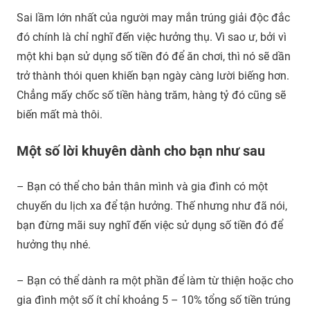
Sai lầm lớn nhất của người may mắn trúng giải độc đắc
đó chính là chỉ nghĩ đến việc hưởng thụ. Vì sao ư, bởi vì
một khi bạn sử dụng số tiền đó để ăn chơi, thì nó sẽ dần
trở thành thói quen khiến bạn ngày càng lười biếng hơn.
Chẳng mấy chốc số tiền hàng trăm, hàng tỷ đó cũng sẽ
biến mất mà thôi.
Một số lời khuyên dành cho bạn như sau
– Bạn có thể cho bản thân mình và gia đình có một
chuyến du lịch xa để tận hưởng. Thế nhưng như đã nói,
bạn đừng mãi suy nghĩ đến việc sử dụng số tiền đó để
hưởng thụ nhé.
– Bạn có thể dành ra một phần để làm từ thiện hoặc cho
gia đình một số ít chỉ khoảng 5 – 10% tổng số tiền trúng