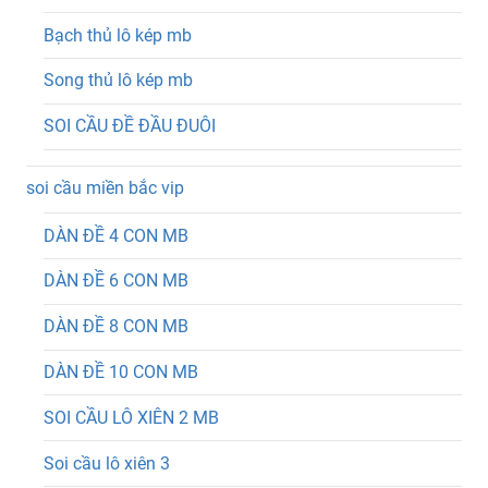
Bạch thủ lô kép mb
Song thủ lô kép mb
SOI CẦU ĐỀ ĐẦU ĐUÔI
soi cầu miền bắc vip
DÀN ĐỀ 4 CON MB
DÀN ĐỀ 6 CON MB
DÀN ĐỀ 8 CON MB
DÀN ĐỀ 10 CON MB
SOI CẦU LÔ XIÊN 2 MB
Soi cầu lô xiên 3