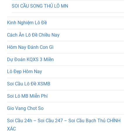
SOI CẦU SONG THỦ LÔ MN
Kinh Nghiệm Lô Đề
Cách Ăn Lô Đề Chiều Nay
Hôm Nay Đánh Con Gì
Dự Đoán KQXS 3 Miền
Lô Đẹp Hôm Nay
Soi Cầu Lô Đề XSMB
Soi Lô MB Miễn Phí
Gio Vang Chot So
Soi Cầu 24h – Soi Cầu 247 – Soi Cầu Bạch Thủ CHÍNH
XÁC