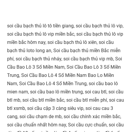
soi cầu bạch thủ lô tô tiền giang, soi cầu bạch thủ lô vip,
soi cầu bạch thủ lô vip miền bắc, soi cầu bạch thủ lô vip
miền bắc hôm nay, soi cầu bạch thủ lô xiên, soi cầu
bạch thủ loto long an, Soi cầu bạch thủ miền Bắc miễn
phí, soi cầu bạch thủ nháy, soi cầu bạch thủ vip mb, Soi
Cầu Bao Lô 3 Số Miền Nam, Soi Cầu Bao Lô 3 Số Miền
Trung, Soi Cầu Bao Lô 4 Số Miền Nam Bao Lo Miền
Nam, Soi Cầu Bao Lô 4 Số Miền Trung, soi cầu bao lô
mien nam, soi cầu bao lô miền trung, soi cau btl, soi cầu
btl mb, soi cầu btl miền bắc, soi cầu btl miễn phí, soi cau
btl xsmb, soi cầu cặp 3 càng siêu vip, soi cau cau 3
cang, soi cầu chạm de mb, soi cầu chính xác miền bắc,
soi cầu chuẩn nhất hôm nay, Soi cầu cực chuẩn, soi cầu