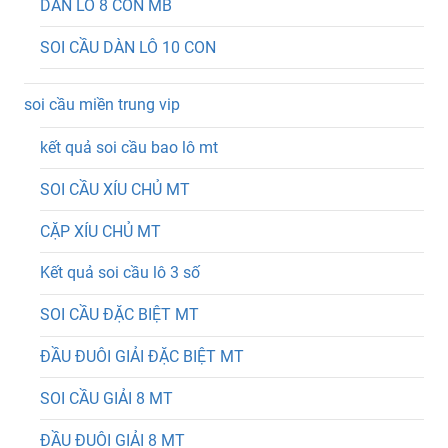
DÀN LÔ 8 CON MB
SOI CẦU DÀN LÔ 10 CON
soi cầu miền trung vip
kết quả soi cầu bao lô mt
SOI CẦU XÍU CHỦ MT
CẶP XÍU CHỦ MT
Kết quả soi cầu lô 3 số
SOI CẦU ĐẶC BIỆT MT
ĐẦU ĐUÔI GIẢI ĐẶC BIỆT MT
SOI CẦU GIẢI 8 MT
ĐẦU ĐUÔI GIẢI 8 MT