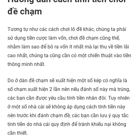
đề chạm
Tương tự như các cách chơi lô đề khác, chúng ta phải
sử dụng tiền cược làm vốn, chơi đề chạm cũng thế,
nhằm làm sao để bỏ ra vốn ít nhất mà lại thu về tiền lãi
cao nhất, chúng ta cũng cần có một chiến thuật vào tiền
thông minh nhất.
Do ở dàn đề chạm sẽ xuất hiện một số kép có nghĩa là
số chạm xuất hiện 2 lần nên nếu đánh số này mà trúng,
các bạn cần được yêu cầu tính tiền nhân đôi. Tuy nhiên
ở một số nhà cái sẽ không áp dụng cách tính tiền này
nên trước khi đánh chạm đề, các bạn cần lưu ý quy tắc
tính tiền do nhà cái quy định để tránh khiếu nại không
cần thiết.