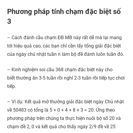
Phương pháp tính chạm đặc biệt số
3
– Cách đánh cầu chạm ĐB MB này rất dễ mà lại mang
tới hiệu quả cao, các bạn chỉ cần lấy tổng giải đặc biệt
của ngày chủ nhật tuần n làm bộ đề đánh luôn tuần đó.
– Kinh nghiệm soi cầu 368 chạm đặc biệt này cho
biết thường ăn 3-5 tuần rồi nghỉ 2-3 tuần rồi tiếp tục chơi
tiếp.
– Ví dụ: Kết quả mở thưởng giải đặc biệt ngày Chủ nhật
về 50483 có tổng là 5 + 0 + 4 + 8 + 3 = 20. Ứng theo
phương pháp trên chúng ta thực hiện nuôi bộ số 20 và
chạm đề 2, 0 và kết quả cho thấy ngày 2/9 đề về 25