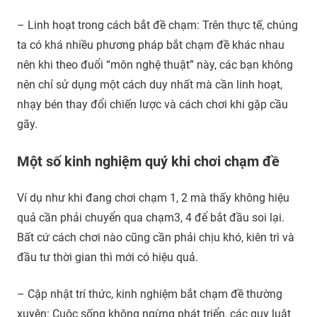
– Linh hoạt trong cách bắt đề chạm: Trên thực tế, chúng
ta có khá nhiều phương pháp bắt chạm đề khác nhau
nên khi theo đuổi “môn nghệ thuật” này, các bạn không
nên chỉ sử dụng một cách duy nhất mà cần linh hoạt,
nhạy bén thay đổi chiến lược và cách chơi khi gặp cầu
gãy.
Một số kinh nghiệm quý khi chơi chạm đề
Ví dụ như khi đang chơi chạm 1, 2 mà thấy không hiệu
quả cần phải chuyển qua chạm3, 4 để bắt đầu soi lại.
Bất cứ cách chơi nào cũng cần phải chịu khó, kiên trì và
đầu tư thời gian thì mới có hiệu quả.
– Cập nhật trí thức, kinh nghiệm bắt chạm đề thường
xuyên: Cuộc sống không ngừng phát triển, các quy luật