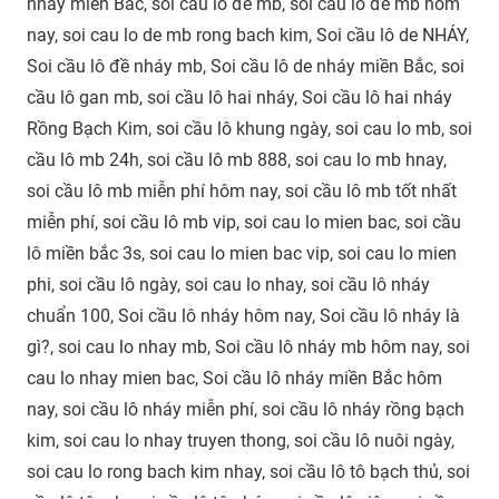
nháy miền Bắc, soi cầu lô đề mb, soi cầu lô đề mb hôm
nay, soi cau lo de mb rong bach kim, Soi cầu lô de NHÁY,
Soi cầu lô đề nháy mb, Soi cầu lô de nháy miền Bắc, soi
cầu lô gan mb, soi cầu lô hai nháy, Soi cầu lô hai nháy
Rồng Bạch Kim, soi cầu lô khung ngày, soi cau lo mb, soi
cầu lô mb 24h, soi cầu lô mb 888, soi cau lo mb hnay,
soi cầu lô mb miễn phí hôm nay, soi cầu lô mb tốt nhất
miễn phí, soi cầu lô mb vip, soi cau lo mien bac, soi cầu
lô miền bắc 3s, soi cau lo mien bac vip, soi cau lo mien
phi, soi cầu lô ngày, soi cau lo nhay, soi cầu lô nháy
chuẩn 100, Soi cầu lô nháy hôm nay, Soi cầu lô nháy là
gì?, soi cau lo nhay mb, Soi cầu lô nháy mb hôm nay, soi
cau lo nhay mien bac, Soi cầu lô nháy miền Bắc hôm
nay, soi cầu lô nháy miễn phí, soi cầu lô nháy rồng bạch
kim, soi cau lo nhay truyen thong, soi cầu lô nuôi ngày,
soi cau lo rong bach kim nhay, soi cầu lô tô bạch thủ, soi