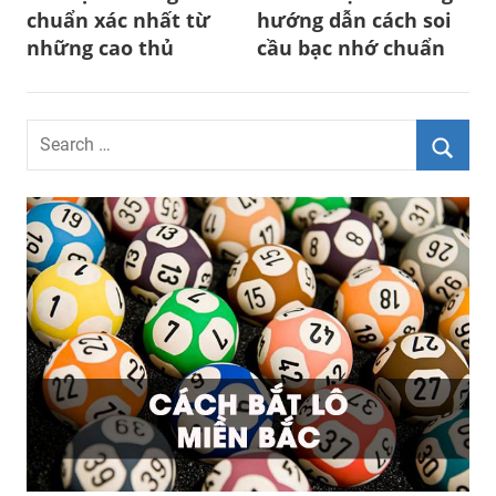
hướng
chuẩn xác nhất từ
hướng dẫn cách soi
bài
những cao thủ
cầu bạc nhớ chuẩn
viết
Search
for:
Searc