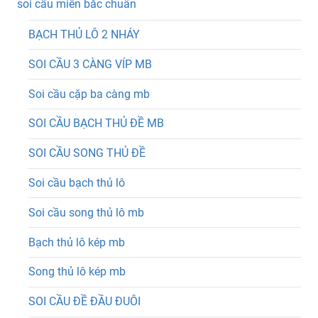
soi cầu miền bắc chuẩn
BẠCH THỦ LÔ 2 NHÁY
SOI CẦU 3 CÀNG VÍP MB
Soi cầu cặp ba càng mb
SOI CẦU BẠCH THỦ ĐỀ MB
SOI CẦU SONG THỦ ĐỀ
Soi cầu bạch thủ lô
Soi cầu song thủ lô mb
Bạch thủ lô kép mb
Song thủ lô kép mb
SOI CẦU ĐỀ ĐẦU ĐUÔI