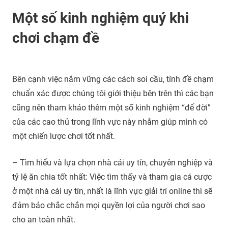
Một số kinh nghiệm quý khi
chơi chạm đề
Bên cạnh việc nắm vững các cách soi cầu, tính đề chạm
chuẩn xác được chúng tôi giới thiệu bên trên thì các bạn
cũng nên tham khảo thêm một số kinh nghiệm “để đời”
của các cao thủ trong lĩnh vực này nhằm giúp mình có
một chiến lược chơi tốt nhất.
– Tìm hiểu và lựa chọn nhà cái uy tín, chuyên nghiệp và
tỷ lệ ăn chia tốt nhất: Việc tìm thấy và tham gia cá cược
ở một nhà cái uy tín, nhất là lĩnh vực giải trí online thì sẽ
đảm bảo chắc chắn mọi quyền lợi của người chơi sao
cho an toàn nhất.