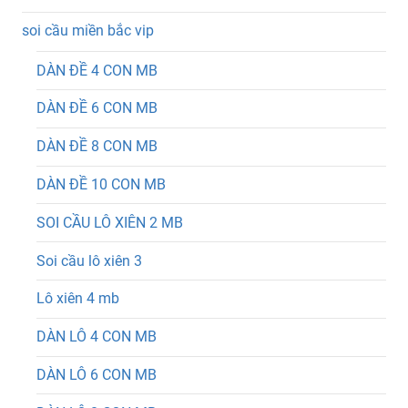
soi cầu miền bắc vip
DÀN ĐỀ 4 CON MB
DÀN ĐỀ 6 CON MB
DÀN ĐỀ 8 CON MB
DÀN ĐỀ 10 CON MB
SOI CẦU LÔ XIÊN 2 MB
Soi cầu lô xiên 3
Lô xiên 4 mb
DÀN LÔ 4 CON MB
DÀN LÔ 6 CON MB