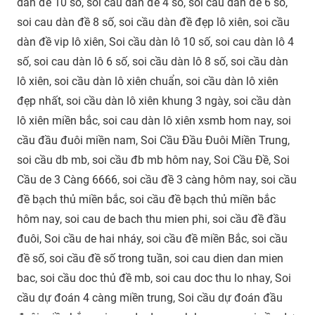
dàn đề 10 số, soi cầu dàn đề 4 số, soi cau dàn đề 6 số,
soi cau dàn đề 8 số, soi cầu dàn đề đẹp lô xiên, soi cầu
dàn đề vip lô xiên, Soi cầu dàn lô 10 số, soi cau dàn lô 4
số, soi cau dàn lô 6 số, soi cầu dàn lô 8 số, soi cầu dàn
lô xiên, soi cầu dàn lô xiên chuẩn, soi cầu dàn lô xiên
đẹp nhất, soi cầu dàn lô xiên khung 3 ngày, soi cầu dàn
lô xiên miền bắc, soi cau dàn lô xiên xsmb hom nay, soi
cầu đầu đuôi miền nam, Soi Cầu Đầu Đuôi Miền Trung,
soi cầu db mb, soi cầu đb mb hôm nay, Soi Cầu Đề, Soi
Cầu de 3 Càng 6666, soi cầu đề 3 càng hôm nay, soi cầu
đề bạch thủ miền bắc, soi cầu đề bạch thủ miền bắc
hôm nay, soi cau de bach thu mien phi, soi cầu đề đầu
đuôi, Soi cầu de hai nháy, soi cầu đề miền Bắc, soi cầu
đề số, soi cầu đề số trong tuần, soi cau dien dan mien
bac, soi cầu doc thủ đề mb, soi cau doc thu lo nhay, Soi
cầu dự đoán 4 càng miền trung, Soi cầu dự đoán đầu