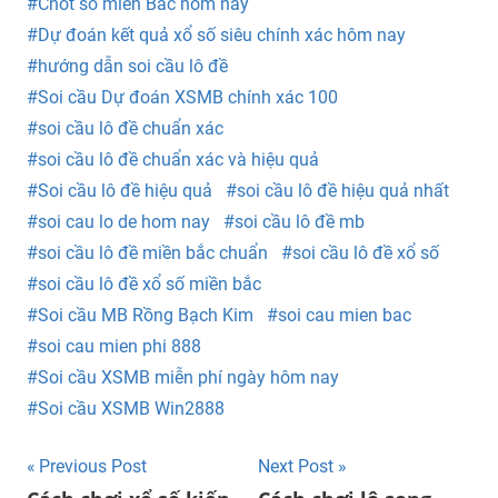
Chốt số miền Bắc hôm nay
Dự đoán kết quả xổ số siêu chính xác hôm nay
hướng dẫn soi cầu lô đề
Soi cầu Dự đoán XSMB chính xác 100
soi cầu lô đề chuẩn xác
soi cầu lô đề chuẩn xác và hiệu quả
Soi cầu lô đề hiệu quả
soi cầu lô đề hiệu quả nhất
soi cau lo de hom nay
soi cầu lô đề mb
soi cầu lô đề miền bắc chuẩn
soi cầu lô đề xổ số
soi cầu lô đề xổ số miền bắc
Soi cầu MB Rồng Bạch Kim
soi cau mien bac
soi cau mien phi 888
Soi cầu XSMB miễn phí ngày hôm nay
Soi cầu XSMB Win2888
Điều
Previous Post
Next Post