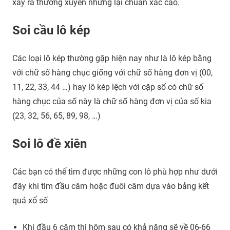
xảy ra thường xuyên nhưng lại chuẩn xác cao.
Soi cầu lô kép
Các loại lô kép thường gặp hiện nay như là lô kép bằng
với chữ số hàng chục giống với chữ số hàng đơn vị (00,
11, 22, 33, 44 …) hay lô kép lệch với cặp số có chữ số
hàng chục của số này là chữ số hàng đơn vị của số kia
(23, 32, 56, 65, 89, 98, …)
Soi lô đề xiên
Các bạn có thể tìm được những con lô phù hợp như dưới
đây khi tìm đầu câm hoặc đuôi câm dựa vào bảng kết
quả xổ số
Khi đầu 6 câm thì hôm sau có khả năng sẽ về 06-66