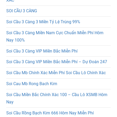
XÁC
SOI CẦU 3 CÀNG
Soi Cầu 3 Càng 3 Miền Tỷ Lệ Trúng 99%
Soi Cầu 3 Càng Miền Nam Cực Chuẩn Miễn Phí Hôm
Nay 100%
Soi Cầu 3 Càng VIP Miền Bắc Miễn Phí
Soi Cầu 3 Càng VIP Miền Bắc Miễn Phí – Dự Đoán 247
Soi Cầu Mb Chính Xác Miễn Phí Soi Cầu Lô Chính Xác
Soi Cau Mb Rong Bach Kim
Soi Cầu Miền Bắc Chính Xác 100 – Cầu Lô XSMB Hôm
Nay
Soi Cầu Rồng Bạch Kim 666 Hôm Nay Miễn Phí