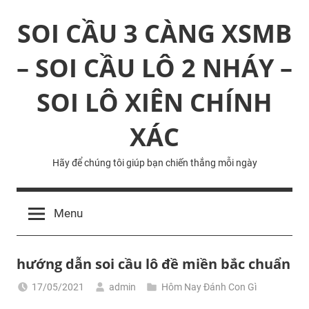
Skip
SOI CẦU 3 CÀNG XSMB
to
content
– SOI CẦU LÔ 2 NHÁY –
SOI LÔ XIÊN CHÍNH
XÁC
Hãy để chúng tôi giúp bạn chiến thắng mỗi ngày
Menu
hướng dẫn soi cầu lô đề miền bắc chuẩn
17/05/2021
admin
Hôm Nay Đánh Con Gì