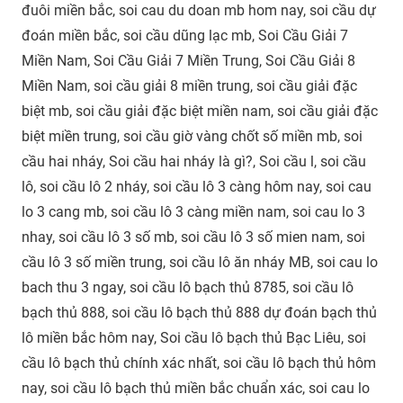
đuôi miền bắc, soi cau du doan mb hom nay, soi cầu dự
đoán miền bắc, soi cầu dũng lạc mb, Soi Cầu Giải 7
Miền Nam, Soi Cầu Giải 7 Miền Trung, Soi Cầu Giải 8
Miền Nam, soi cầu giải 8 miền trung, soi cầu giải đặc
biệt mb, soi cầu giải đặc biệt miền nam, soi cầu giải đặc
biệt miền trung, soi cầu giờ vàng chốt số miền mb, soi
cầu hai nháy, Soi cầu hai nháy là gì?, Soi cầu l, soi cầu
lô, soi cầu lô 2 nháy, soi cầu lô 3 càng hôm nay, soi cau
lo 3 cang mb, soi cầu lô 3 càng miền nam, soi cau lo 3
nhay, soi cầu lô 3 số mb, soi cầu lô 3 số mien nam, soi
cầu lô 3 số miền trung, soi cầu lô ăn nháy MB, soi cau lo
bach thu 3 ngay, soi cầu lô bạch thủ 8785, soi cầu lô
bạch thủ 888, soi cầu lô bạch thủ 888 dự đoán bạch thủ
lô miền bắc hôm nay, Soi cầu lô bạch thủ Bạc Liêu, soi
cầu lô bạch thủ chính xác nhất, soi cầu lô bạch thủ hôm
nay, soi cầu lô bạch thủ miền bắc chuẩn xác, soi cau lo