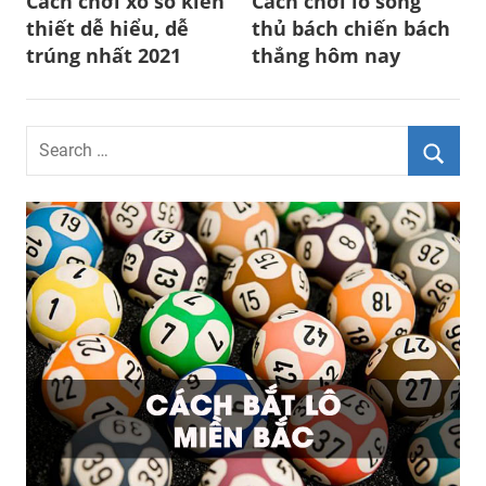
Cách chơi xổ số kiến
Cách chơi lô song
hướng
thiết dễ hiểu, dễ
thủ bách chiến bách
bài
trúng nhất 2021
thắng hôm nay
viết
Search
for:
Searc