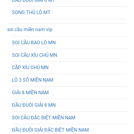
ĐẦU ĐUÔI GIẢI 8 MT
SONG THỦ LÔ MT
soi cầu miền nam vip
SOI CẦU BAO LÔ MN
SOI CẦU XÍU CHỦ MN
CẶP XÍU CHỦ MN
LÔ 3 SỐ MIỀN NAM
GIẢI 8 MIỀN NAM
ĐẦU ĐUÔI GIẢI 8 MN
SOI CẦU ĐẶC BIỆT MIỀN NAM
ĐẦU ĐUÔI GIẢI ĐẶC BIỆT MIỀN NAM