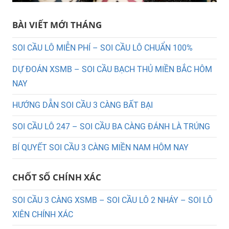
BÀI VIẾT MỚI THÁNG
SOI CẦU LÔ MIỄN PHÍ – SOI CẦU LÔ CHUẨN 100%
DỰ ĐOÁN XSMB – SOI CẦU BẠCH THỦ MIỀN BẮC HÔM
NAY
HƯỚNG DẪN SOI CẦU 3 CÀNG BẤT BẠI
SOI CẦU LÔ 247 – SOI CẦU BA CÀNG ĐÁNH LÀ TRÚNG
BÍ QUYẾT SOI CẦU 3 CÀNG MIỀN NAM HÔM NAY
CHỐT SỐ CHÍNH XÁC
SOI CẦU 3 CÀNG XSMB – SOI CẦU LÔ 2 NHÁY – SOI LÔ
XIÊN CHÍNH XÁC