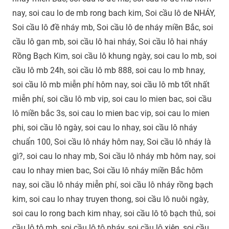
nay, soi cau lo de mb rong bach kim, Soi cầu lô de NHÁY,
Soi cầu lô đề nháy mb, Soi cầu lô de nháy miền Bắc, soi
cầu lô gan mb, soi cầu lô hai nháy, Soi cầu lô hai nháy
Rồng Bạch Kim, soi cầu lô khung ngày, soi cau lo mb, soi
cầu lô mb 24h, soi cầu lô mb 888, soi cau lo mb hnay,
soi cầu lô mb miễn phí hôm nay, soi cầu lô mb tốt nhất
miễn phí, soi cầu lô mb vip, soi cau lo mien bac, soi cầu
lô miền bắc 3s, soi cau lo mien bac vip, soi cau lo mien
phi, soi cầu lô ngày, soi cau lo nhay, soi cầu lô nháy
chuẩn 100, Soi cầu lô nháy hôm nay, Soi cầu lô nháy là
gì?, soi cau lo nhay mb, Soi cầu lô nháy mb hôm nay, soi
cau lo nhay mien bac, Soi cầu lô nháy miền Bắc hôm
nay, soi cầu lô nháy miễn phí, soi cầu lô nháy rồng bạch
kim, soi cau lo nhay truyen thong, soi cầu lô nuôi ngày,
soi cau lo rong bach kim nhay, soi cầu lô tô bạch thủ, soi
cầu lô tô mb, soi cầu lô tô nháy, soi cầu lô xiên, soi cầu