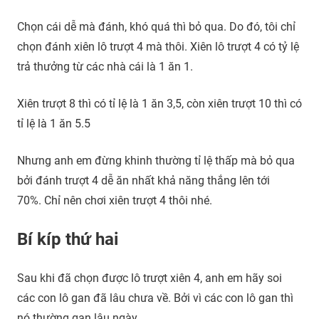
Chọn cái dễ mà đánh, khó quá thì bỏ qua. Do đó, tôi chỉ
chọn đánh xiên lô trượt 4 mà thôi. Xiên lô trượt 4 có tỷ lệ
trả thưởng từ các nhà cái là 1 ăn 1.
Xiên trượt 8 thì có tỉ lệ là 1 ăn 3,5, còn xiên trượt 10 thì có
tỉ lệ là 1 ăn 5.5
Nhưng anh em đừng khinh thường tỉ lệ thấp mà bỏ qua
bởi đánh trượt 4 dễ ăn nhất khả năng thắng lên tới
70%. Chỉ nên chơi xiên trượt 4 thôi nhé.
Bí kíp thứ hai
Sau khi đã chọn được lô trượt xiên 4, anh em hãy soi
các con lô gan đã lâu chưa về. Bởi vì các con lô gan thì
nó thường gan lâu ngày.