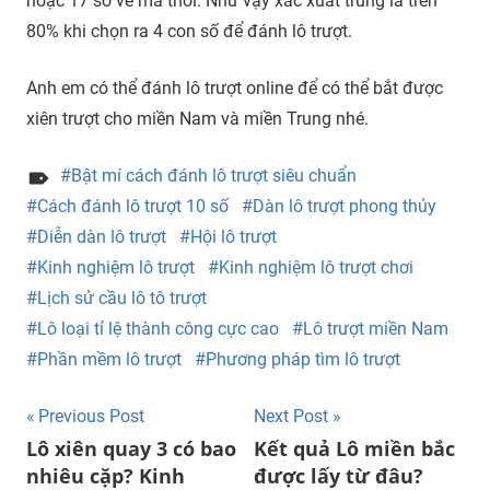
hoặc 17 số về mà thôi. Như vậy xác xuất trúng là trên
80% khi chọn ra 4 con số để đánh lô trượt.
Anh em có thể đánh lô trượt online để có thể bắt được
xiên trượt cho miền Nam và miền Trung nhé.
Bật mí cách đánh lô trượt siêu chuẩn
Cách đánh lô trượt 10 số
Dàn lô trượt phong thủy
Diễn dàn lô trượt
Hội lô trượt
Kinh nghiệm lô trượt
Kinh nghiệm lô trượt chơi
Lịch sử cầu lô tô trượt
Lô loại tỉ lệ thành công cực cao
Lô trượt miền Nam
Phần mềm lô trượt
Phương pháp tìm lô trượt
Điều
Previous Post
Next Post
Lô xiên quay 3 có bao
Kết quả Lô miền bắc
hướng
nhiêu cặp? Kinh
được lấy từ đâu?