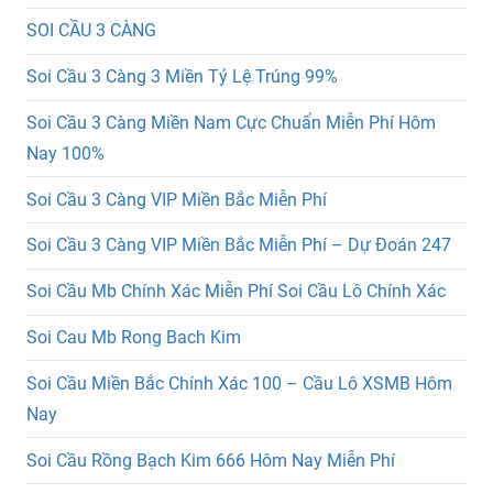
SOI CẦU 3 CÀNG
Soi Cầu 3 Càng 3 Miền Tỷ Lệ Trúng 99%
Soi Cầu 3 Càng Miền Nam Cực Chuẩn Miễn Phí Hôm
Nay 100%
Soi Cầu 3 Càng VIP Miền Bắc Miễn Phí
Soi Cầu 3 Càng VIP Miền Bắc Miễn Phí – Dự Đoán 247
Soi Cầu Mb Chính Xác Miễn Phí Soi Cầu Lô Chính Xác
Soi Cau Mb Rong Bach Kim
Soi Cầu Miền Bắc Chính Xác 100 – Cầu Lô XSMB Hôm
Nay
Soi Cầu Rồng Bạch Kim 666 Hôm Nay Miễn Phí