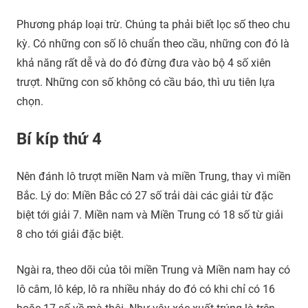
Phương pháp loại trừ. Chúng ta phải biết lọc số theo chu
kỳ. Có những con số lô chuẩn theo cầu, những con đó là
khả năng rất dễ và do đó đừng đưa vào bộ 4 số xiên
trượt. Những con số không có cầu báo, thì ưu tiên lựa
chọn.
Bí kíp thứ 4
Nên đánh lô trượt miền Nam và miền Trung, thay vì miền
Bắc. Lý do: Miền Bắc có 27 số trải dài các giải từ đặc
biệt tới giải 7. Miền nam và Miền Trung có 18 số từ giải
8 cho tới giải đặc biệt.
Ngài ra, theo dõi của tôi miền Trung và Miền nam hay có
lô câm, lô kép, lô ra nhiều nháy do đó có khi chỉ có 16