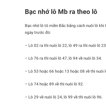
Bạc nhớ lô Mb ra theo lô
Bạc nhớ lô tô miền Bắc bằng cách nuôi lô khi t
ngày trước đó:
– Lô 02 ra thì nuôi lô 22, lô 49 ra thì nuôi lô 23
– Lô 76 ra thì nuôi lô 47, lô 94 về nuôi lô 34.
– Lô 53 hoặc 66 hoặc 13 hoặc 08 về thì nuôi l
– Lô 74 hoặc 89 về thì nuôi lô 92.
– Lô 29 về nuôi lô 24, lô 99 về thì nuôi lô 96.