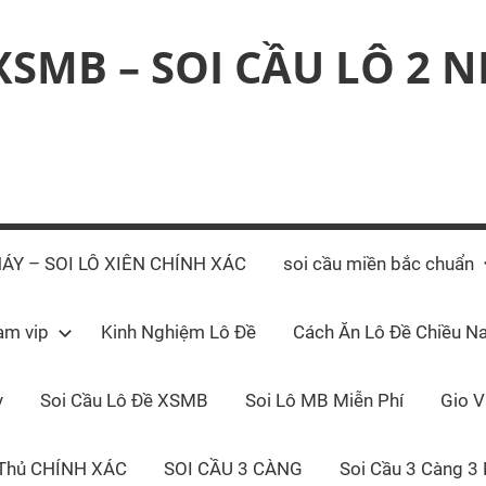
XSMB – SOI CẦU LÔ 2 N
ÁY – SOI LÔ XIÊN CHÍNH XÁC
soi cầu miền bắc chuẩn
am vip
Kinh Nghiệm Lô Đề
Cách Ăn Lô Đề Chiều N
y
Soi Cầu Lô Đề XSMB
Soi Lô MB Miễn Phí
Gio V
h Thủ CHÍNH XÁC
SOI CẦU 3 CÀNG
Soi Cầu 3 Càng 3