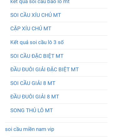
kết quả soi cầu bao lô mt
SOI CẦU XÍU CHỦ MT
CẶP XÍU CHỦ MT
Kết quả soi cầu lô 3 số
SOI CẦU ĐẶC BIỆT MT
ĐẦU ĐUÔI GIẢI ĐẶC BIỆT MT
SOI CẦU GIẢI 8 MT
ĐẦU ĐUÔI GIẢI 8 MT
SONG THỦ LÔ MT
soi cầu miền nam vip