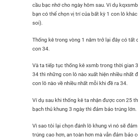
cầu bạc nhớ cho ngày hôm sau. Ví dụ kqxsmb
bạn có thể chọn vị trí của bất kỳ 1 con lô khá
soi).
Thống kê trong vòng 1 năm trở lại đây có tất 
con 34.
Và ta tiếp tục thống kê xsmb trong thời gian 3
34 thì những con lô nào xuất hiện nhiều nhất 
con lô nào về nhiều nhất mỗi khi đề ra 34.
Ví dụ sau khi thống kê ta nhận được con 25 th
bạch thủ khung 3 ngày thì đảm bảo trúng lớn.
Vì sao tôi lại chọn đánh lô khung vì nó sẽ đảm
trúng cao hơn, an toàn hơn mà vẫn đảm bảo có