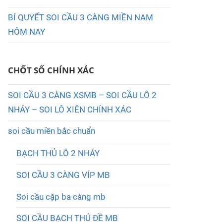
BÍ QUYẾT SOI CẦU 3 CÀNG MIỀN NAM
HÔM NAY
CHỐT SỐ CHÍNH XÁC
SOI CẦU 3 CÀNG XSMB – SOI CẦU LÔ 2
NHÁY – SOI LÔ XIÊN CHÍNH XÁC
soi cầu miền bắc chuẩn
BẠCH THỦ LÔ 2 NHÁY
SOI CẦU 3 CÀNG VÍP MB
Soi cầu cặp ba càng mb
SOI CẦU BẠCH THỦ ĐỀ MB