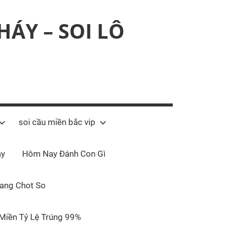
HÁY – SOI LÔ
soi cầu miền bắc vip
ay
Hôm Nay Đánh Con Gì
ang Chot So
 Miền Tỷ Lệ Trúng 99%