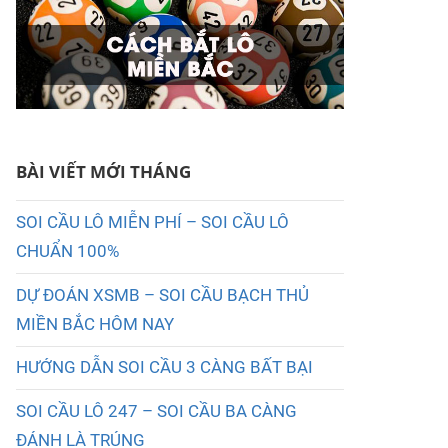
BÀI VIẾT MỚI THÁNG
SOI CẦU LÔ MIỄN PHÍ – SOI CẦU LÔ
CHUẨN 100%
DỰ ĐOÁN XSMB – SOI CẦU BẠCH THỦ
MIỀN BẮC HÔM NAY
HƯỚNG DẪN SOI CẦU 3 CÀNG BẤT BẠI
SOI CẦU LÔ 247 – SOI CẦU BA CÀNG
ĐÁNH LÀ TRÚNG