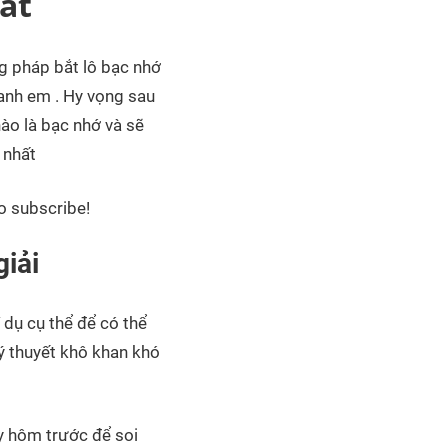
ất
 pháp bắt lô bạc nhớ
anh em . Hy vọng sau
ào là bạc nhớ và sẽ
 nhất
to subscribe!
giải
 dụ cụ thể để có thể
 thuyết khô khan khó
ày hôm trước để soi