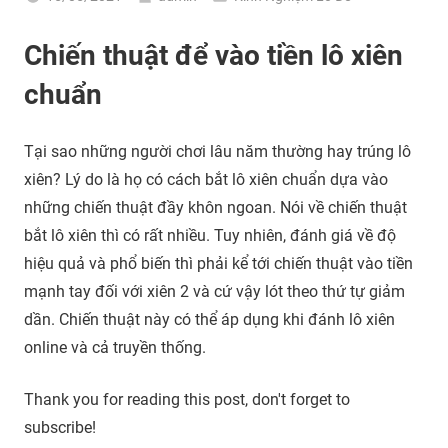
Chiến thuật để vào tiền lô xiên
chuẩn
Tại sao những người chơi lâu năm thường hay trúng lô
xiên? Lý do là họ có cách bắt lô xiên chuẩn dựa vào
những chiến thuật đầy khôn ngoan. Nói về chiến thuật
bắt lô xiên thì có rất nhiều. Tuy nhiên, đánh giá về độ
hiệu quả và phổ biến thì phải kể tới chiến thuật vào tiền
mạnh tay đối với xiên 2 và cứ vậy lót theo thứ tự giảm
dần. Chiến thuật này có thể áp dụng khi đánh lô xiên
online và cả truyền thống.
Thank you for reading this post, don't forget to
subscribe!