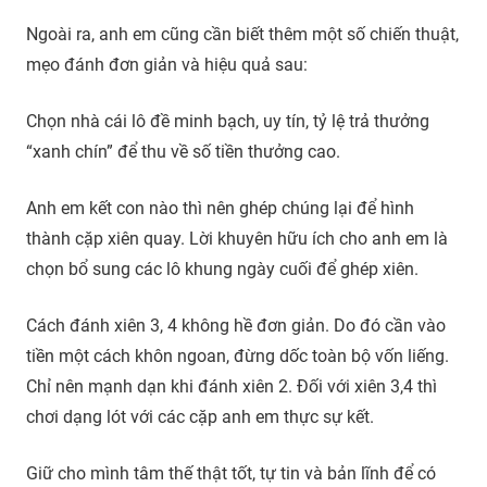
Ngoài ra, anh em cũng cần biết thêm một số chiến thuật,
mẹo đánh đơn giản và hiệu quả sau:
Chọn nhà cái lô đề minh bạch, uy tín, tỷ lệ trả thưởng
“xanh chín” để thu về số tiền thưởng cao.
Anh em kết con nào thì nên ghép chúng lại để hình
thành cặp xiên quay. Lời khuyên hữu ích cho anh em là
chọn bổ sung các lô khung ngày cuối để ghép xiên.
Cách đánh xiên 3, 4 không hề đơn giản. Do đó cần vào
tiền một cách khôn ngoan, đừng dốc toàn bộ vốn liếng.
Chỉ nên mạnh dạn khi đánh xiên 2. Đối với xiên 3,4 thì
chơi dạng lót với các cặp anh em thực sự kết.
Giữ cho mình tâm thế thật tốt, tự tin và bản lĩnh để có