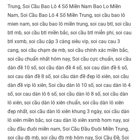
Trung, Soi Cầu Bao Lô 4 Số Miền Nam Bao Lo Miền
Nam, Soi Cầu Bao Lô 4 Số Miền Trung, soi cầu bao lô
mien nam, soi cầu bao lô miền trung, soi cau btl, soi cầu
btl mb, soi cầu btl miền bắc, soi cầu btl miễn phí, soi cau
btl xsmb, soi cầu cặp 3 càng siêu vip, soi cau cau 3
cang, soi cầu chạm de mb, soi cầu chính xác miền bắc,
soi cầu chuẩn nhất hôm nay, Soi cầu cực chuẩn, soi cầu
dàn đề 10 số, soi cầu dàn đề 4 số, soi cau dàn đề 6 số,
soi cau dàn đề 8 số, soi cầu dàn đề đẹp lô xiên, soi cầu
dàn đề vip lô xiên, Soi cầu dàn lô 10 số, soi cau dàn lô 4
số, soi cau dàn lô 6 số, soi cầu dàn lô 8 số, soi cầu dàn
lô xiên, soi cầu dàn lô xiên chuẩn, soi cầu dàn lô xiên
đẹp nhất, soi cầu dàn lô xiên khung 3 ngày, soi cầu dàn
lô xiên miền bắc, soi cau dàn lô xiên xsmb hom nay, soi
cầu đầu đuôi miền nam, Soi Cầu Đầu Đuôi Miền Trung,
soi cầu db mb, soi cầu đb mb hôm nay, Soi Cầu Đề, Soi