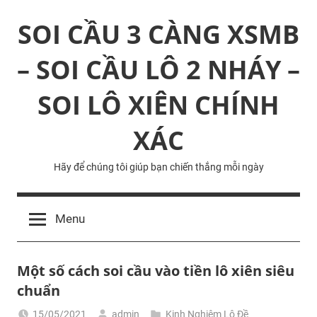
Skip
SOI CẦU 3 CÀNG XSMB
to
content
– SOI CẦU LÔ 2 NHÁY –
SOI LÔ XIÊN CHÍNH
XÁC
Hãy để chúng tôi giúp bạn chiến thắng mỗi ngày
Menu
Một số cách soi cầu vào tiền lô xiên siêu
chuẩn
15/05/2021
admin
Kinh Nghiệm Lô Đề