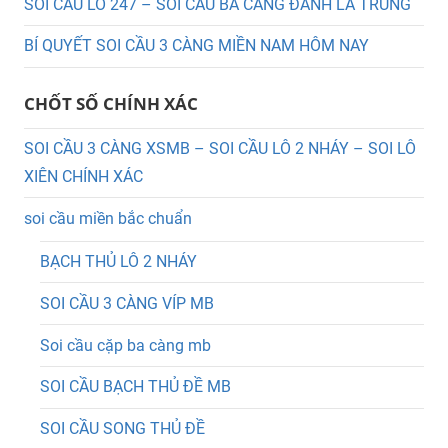
SOI CẦU LÔ 247 – SOI CẦU BA CÀNG ĐÁNH LÀ TRÚNG
BÍ QUYẾT SOI CẦU 3 CÀNG MIỀN NAM HÔM NAY
CHỐT SỐ CHÍNH XÁC
SOI CẦU 3 CÀNG XSMB – SOI CẦU LÔ 2 NHÁY – SOI LÔ
XIÊN CHÍNH XÁC
soi cầu miền bắc chuẩn
BẠCH THỦ LÔ 2 NHÁY
SOI CẦU 3 CÀNG VÍP MB
Soi cầu cặp ba càng mb
SOI CẦU BẠCH THỦ ĐỀ MB
SOI CẦU SONG THỦ ĐỀ