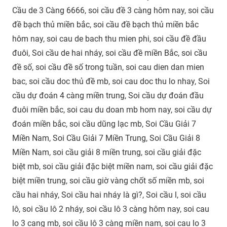
Cầu de 3 Càng 6666, soi cầu đề 3 càng hôm nay, soi cầu
đề bạch thủ miền bắc, soi cầu đề bạch thủ miền bắc
hôm nay, soi cau de bach thu mien phi, soi cầu đề đầu
đuôi, Soi cầu de hai nháy, soi cầu đề miền Bắc, soi cầu
đề số, soi cầu đề số trong tuần, soi cau dien dan mien
bac, soi cầu doc thủ đề mb, soi cau doc thu lo nhay, Soi
cầu dự đoán 4 càng miền trung, Soi cầu dự đoán đầu
đuôi miền bắc, soi cau du doan mb hom nay, soi cầu dự
đoán miền bắc, soi cầu dũng lạc mb, Soi Cầu Giải 7
Miền Nam, Soi Cầu Giải 7 Miền Trung, Soi Cầu Giải 8
Miền Nam, soi cầu giải 8 miền trung, soi cầu giải đặc
biệt mb, soi cầu giải đặc biệt miền nam, soi cầu giải đặc
biệt miền trung, soi cầu giờ vàng chốt số miền mb, soi
cầu hai nháy, Soi cầu hai nháy là gì?, Soi cầu l, soi cầu
lô, soi cầu lô 2 nháy, soi cầu lô 3 càng hôm nay, soi cau
lo 3 cang mb, soi cầu lô 3 càng miền nam, soi cau lo 3