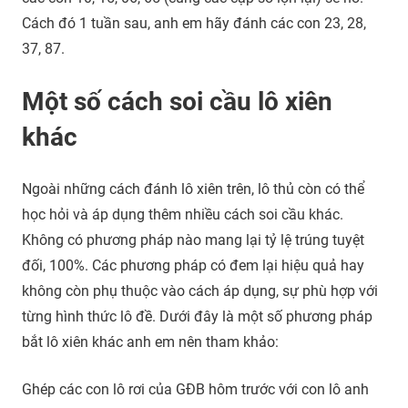
Cách đó 1 tuần sau, anh em hãy đánh các con 23, 28,
37, 87.
Một số cách soi cầu lô xiên
khác
Ngoài những cách đánh lô xiên trên, lô thủ còn có thể
học hỏi và áp dụng thêm nhiều cách soi cầu khác.
Không có phương pháp nào mang lại tỷ lệ trúng tuyệt
đối, 100%. Các phương pháp có đem lại hiệu quả hay
không còn phụ thuộc vào cách áp dụng, sự phù hợp với
từng hình thức lô đề. Dưới đây là một số phương pháp
bắt lô xiên khác anh em nên tham khảo:
Ghép các con lô rơi của GĐB hôm trước với con lô anh