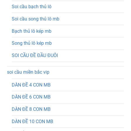
Soi cầu bạch thủ lô
Soi cầu song thủ lô mb
Bạch thủ lô kép mb
Song thủ lô kép mb
SOI CẦU ĐỀ ĐẦU ĐUÔI
soi cầu miền bắc vip
DÀN ĐỀ 4 CON MB
DÀN ĐỀ 6 CON MB
DÀN ĐỀ 8 CON MB
DÀN ĐỀ 10 CON MB