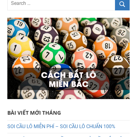
Search
for:
Searc
BÀI VIẾT MỚI THÁNG
SOI CẦU LÔ MIỄN PHÍ – SOI CẦU LÔ CHUẨN 100%