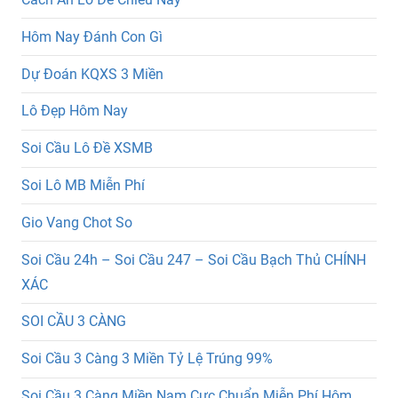
Hôm Nay Đánh Con Gì
Dự Đoán KQXS 3 Miền
Lô Đẹp Hôm Nay
Soi Cầu Lô Đề XSMB
Soi Lô MB Miễn Phí
Gio Vang Chot So
Soi Cầu 24h – Soi Cầu 247 – Soi Cầu Bạch Thủ CHÍNH
XÁC
SOI CẦU 3 CÀNG
Soi Cầu 3 Càng 3 Miền Tỷ Lệ Trúng 99%
Soi Cầu 3 Càng Miền Nam Cực Chuẩn Miễn Phí Hôm