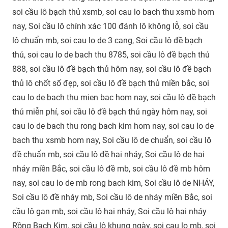
soi cầu lô bạch thủ xsmb, soi cau lo bach thu xsmb hom
nay, Soi cầu lô chính xác 100 đánh lô không lỗ, soi cầu
lô chuẩn mb, soi cau lo de 3 cang, Soi cầu lô đề bạch
thủ, soi cau lo de bach thu 8785, soi cầu lô đề bạch thủ
888, soi cầu lô đề bạch thủ hôm nay, soi cầu lô đề bạch
thủ lô chốt số đẹp, soi cầu lô đề bạch thủ miền bắc, soi
cau lo de bach thu mien bac hom nay, soi cầu lô đề bạch
thủ miễn phí, soi cầu lô đề bạch thủ ngày hôm nay, soi
cau lo de bach thu rong bach kim hom nay, soi cau lo de
bach thu xsmb hom nay, Soi cầu lô de chuẩn, soi cầu lô
đề chuẩn mb, soi cầu lô đề hai nháy, Soi cầu lô de hai
nháy miền Bắc, soi cầu lô đề mb, soi cầu lô đề mb hôm
nay, soi cau lo de mb rong bach kim, Soi cầu lô de NHÁY,
Soi cầu lô đề nháy mb, Soi cầu lô de nháy miền Bắc, soi
cầu lô gan mb, soi cầu lô hai nháy, Soi cầu lô hai nháy
Rồng Bạch Kim, soi cầu lô khung ngày, soi cau lo mb, soi