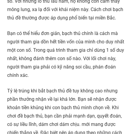
số. Với những lô thủ lâu năm, họ không còn cảm thấy
mông lung, xa lạ đối với khái niệm này. Cách chơi bạch
thủ đề thường được áp dụng phổ biến tại miền Bắc.
Bạn có thể hiểu đơn giản, bạch thủ chính là cách mà
người tham gia dồn hết tiền vốn của mình cho duy nhất
một con số. Trong quá trình tham gia chỉ dùng 1 số duy
nhất, không đánh thêm con số nào. Với lối chơi này,
người tham gia phải có kỹ năng soi cầu, phán đoán
chính xác.
Tỷ lệ trúng khi bắt bạch thủ đề tuy không cao nhưng
phần thưởng nhận về lại khá lớn. Bạn sẽ nhận được
khoản tiền khủng khi con bạch thủ mình chọn về. Khi
chơi đề bạch thủ, bạn cần phải mạnh dạn, quyết đoán,
có sự liều lĩnh, dám chơi dám chịu. mới mang được
chiến thắng về. Đặc biệt nên áp dụng theo những cách