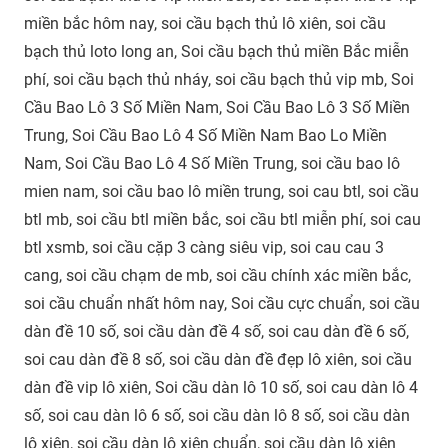
miền bắc hôm nay, soi cầu bạch thủ lô xiên, soi cầu
bạch thủ loto long an, Soi cầu bạch thủ miền Bắc miễn
phí, soi cầu bạch thủ nháy, soi cầu bạch thủ vip mb, Soi
Cầu Bao Lô 3 Số Miền Nam, Soi Cầu Bao Lô 3 Số Miền
Trung, Soi Cầu Bao Lô 4 Số Miền Nam Bao Lo Miền
Nam, Soi Cầu Bao Lô 4 Số Miền Trung, soi cầu bao lô
mien nam, soi cầu bao lô miền trung, soi cau btl, soi cầu
btl mb, soi cầu btl miền bắc, soi cầu btl miễn phí, soi cau
btl xsmb, soi cầu cặp 3 càng siêu vip, soi cau cau 3
cang, soi cầu chạm de mb, soi cầu chính xác miền bắc,
soi cầu chuẩn nhất hôm nay, Soi cầu cực chuẩn, soi cầu
dàn đề 10 số, soi cầu dàn đề 4 số, soi cau dàn đề 6 số,
soi cau dàn đề 8 số, soi cầu dàn đề đẹp lô xiên, soi cầu
dàn đề vip lô xiên, Soi cầu dàn lô 10 số, soi cau dàn lô 4
số, soi cau dàn lô 6 số, soi cầu dàn lô 8 số, soi cầu dàn
lô xiên, soi cầu dàn lô xiên chuẩn, soi cầu dàn lô xiên