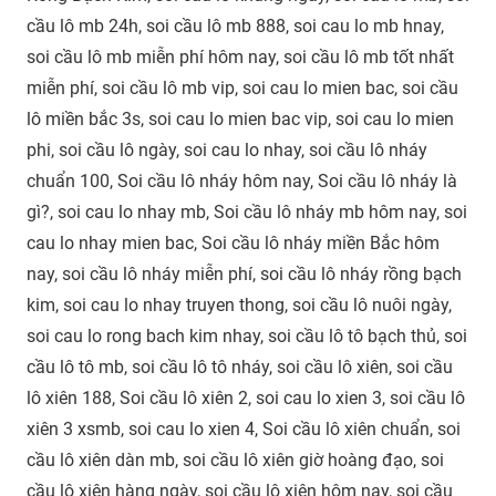
cầu lô mb 24h, soi cầu lô mb 888, soi cau lo mb hnay,
soi cầu lô mb miễn phí hôm nay, soi cầu lô mb tốt nhất
miễn phí, soi cầu lô mb vip, soi cau lo mien bac, soi cầu
lô miền bắc 3s, soi cau lo mien bac vip, soi cau lo mien
phi, soi cầu lô ngày, soi cau lo nhay, soi cầu lô nháy
chuẩn 100, Soi cầu lô nháy hôm nay, Soi cầu lô nháy là
gì?, soi cau lo nhay mb, Soi cầu lô nháy mb hôm nay, soi
cau lo nhay mien bac, Soi cầu lô nháy miền Bắc hôm
nay, soi cầu lô nháy miễn phí, soi cầu lô nháy rồng bạch
kim, soi cau lo nhay truyen thong, soi cầu lô nuôi ngày,
soi cau lo rong bach kim nhay, soi cầu lô tô bạch thủ, soi
cầu lô tô mb, soi cầu lô tô nháy, soi cầu lô xiên, soi cầu
lô xiên 188, Soi cầu lô xiên 2, soi cau lo xien 3, soi cầu lô
xiên 3 xsmb, soi cau lo xien 4, Soi cầu lô xiên chuẩn, soi
cầu lô xiên dàn mb, soi cầu lô xiên giờ hoàng đạo, soi
cầu lô xiên hàng ngày, soi cầu lô xiên hôm nay, soi cầu