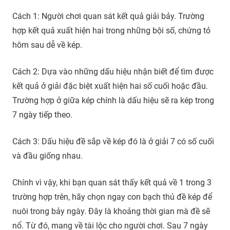
Cách 1: Người chơi quan sát kết quả giải bảy. Trường
hợp kết quả xuất hiện hai trong những bội số, chứng tỏ
hôm sau dễ về kép.
Cách 2: Dựa vào những dấu hiệu nhận biết để tìm được
kết quả ở giải đặc biệt xuất hiện hai số cuối hoặc đầu.
Trường hợp ở giữa kép chính là dấu hiệu sẽ ra kép trong
7 ngày tiếp theo.
Cách 3: Dấu hiệu đề sắp về kép đó là ở giải 7 có số cuối
và đầu giống nhau.
Chính vì vậy, khi bạn quan sát thấy kết quả về 1 trong 3
trường hợp trên, hãy chọn ngay con bạch thủ đề kép để
nuôi trong bảy ngày. Đây là khoảng thời gian mà đề sẽ
nổ. Từ đó, mang về tài lộc cho người chơi. Sau 7 ngày