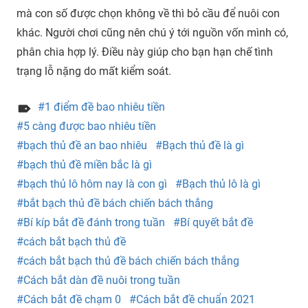
mà con số được chọn không về thì bỏ cầu để nuôi con
khác. Người chơi cũng nên chú ý tới nguồn vốn mình có,
phân chia hợp lý. Điều này giúp cho bạn hạn chế tình
trạng lỗ nặng do mất kiểm soát.
1 điểm đề bao nhiêu tiền
5 càng được bao nhiêu tiền
bạch thủ đề an bao nhiêu
Bạch thủ đề là gì
bạch thủ đề miền bắc là gì
bạch thủ lô hôm nay là con gì
Bạch thủ lô là gì
bắt bạch thủ đề bách chiến bách thắng
Bí kíp bắt đề đánh trong tuần
Bí quyết bắt đề
cách bắt bạch thủ đề
cách bắt bạch thủ đề bách chiến bách thắng
Cách bắt dàn đề nuôi trong tuần
Cách bắt đề chạm 0
Cách bắt đề chuẩn 2021