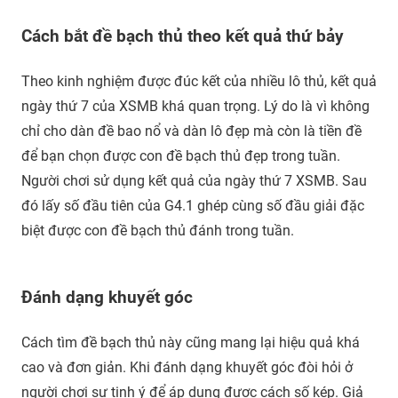
Cách bắt đề bạch thủ theo kết quả thứ bảy
Theo kinh nghiệm được đúc kết của nhiều lô thủ, kết quả
ngày thứ 7 của XSMB khá quan trọng. Lý do là vì không
chỉ cho dàn đề bao nổ và dàn lô đẹp mà còn là tiền đề
để bạn chọn được con đề bạch thủ đẹp trong tuần.
Người chơi sử dụng kết quả của ngày thứ 7 XSMB. Sau
đó lấy số đầu tiên của G4.1 ghép cùng số đầu giải đặc
biệt được con đề bạch thủ đánh trong tuần.
Đánh dạng khuyết góc
Cách tìm đề bạch thủ này cũng mang lại hiệu quả khá
cao và đơn giản. Khi đánh dạng khuyết góc đòi hỏi ở
người chơi sự tinh ý để áp dụng được cách số kép. Giả