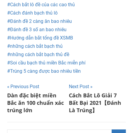
Cách bắt lô đề của các cao thủ
Cách đánh bạch thủ lô
Đánh đề 2 càng ăn bao nhiêu
Đánh đề 3 số an bao nhiêu
Hướng dẫn bắt tổng đề XSMB
những cách bắt bạch thủ
những cách bắt bạch thủ đề
Soi cầu bạch thủ miền Bắc miễn phí
Trúng 5 càng được bao nhiêu tiền
Điều
Previous Post
Next Post
Dàn đặc biệt miền
Cách Bắt Lô Giải 7
hướng
Bắc ăn 100 chuẩn xác
Bất Bại 2021【Đánh
bài
trúng lớn
Là Trúng】
viết