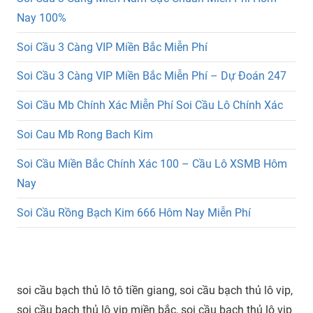
Nay 100%
Soi Cầu 3 Càng VIP Miền Bắc Miễn Phí
Soi Cầu 3 Càng VIP Miền Bắc Miễn Phí – Dự Đoán 247
Soi Cầu Mb Chính Xác Miễn Phí Soi Cầu Lô Chính Xác
Soi Cau Mb Rong Bach Kim
Soi Cầu Miền Bắc Chính Xác 100 – Cầu Lô XSMB Hôm
Nay
Soi Cầu Rồng Bạch Kim 666 Hôm Nay Miễn Phí
soi cầu bạch thủ lô tô tiền giang, soi cầu bạch thủ lô vip,
soi cầu bạch thủ lô vip miền bắc, soi cầu bạch thủ lô vip