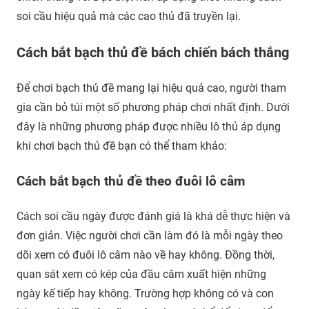
soi cầu hiệu quả mà các cao thủ đã truyền lại.
Cách bắt bạch thủ đề bách chiến bách thắng
Để chơi bạch thủ đề mang lại hiệu quả cao, người tham
gia cần bỏ túi một số phương pháp chơi nhất định. Dưới
đây là những phương pháp được nhiều lô thủ áp dụng
khi chơi bạch thủ đề bạn có thể tham khảo:
Cách bắt bạch thủ đề theo đuôi lô câm
Cách soi cầu ngày được đánh giá là khá dễ thực hiện và
đơn giản. Việc người chơi cần làm đó là mỗi ngày theo
dõi xem có đuôi lô câm nào về hay không. Đồng thời,
quan sát xem có kép của đầu câm xuất hiện những
ngày kế tiếp hay không. Trường hợp không có và con