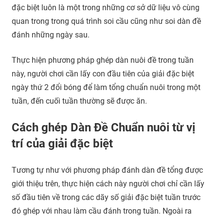
đặc biệt luôn là một trong những cơ sở dữ liệu vô cùng
quan trong trong quá trình soi cầu cũng như soi dàn đề
đánh những ngày sau.
Thực hiện phương pháp ghép dàn nuôi đề trong tuần
này, người chơi cần lấy con đầu tiên của giải đặc biệt
ngày thứ 2 đổi bóng để làm tổng chuẩn nuôi trong một
tuần, đến cuối tuần thường sẽ được ăn.
Cách ghép Dàn Đề Chuẩn nuôi từ vị
trí của giải đặc biệt
Tương tự như với phương pháp đánh dàn đề tổng được
giới thiệu trên, thực hiện cách này người chơi chỉ cần lấy
số đầu tiên về trong các dãy số giải đặc biệt tuần trước
đó ghép với nhau làm cầu đánh trong tuần. Ngoài ra