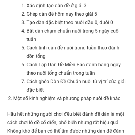
Xác định tạo dàn đề ở giải 3
Ghép dàn đề hôm nay theo giải 5
Tạo dàn đặc biệt theo nuôi đầu 0, đuôi 0
Bắt dàn chạm chuẩn nuôi trong 5 ngày cuối
tuần
Cách tính dàn đề nuôi trong tuần theo đánh
dồn tổng
Cách Lập Dàn Đề Miền Bắc đánh hàng ngày
theo nuôi tổng chuẩn trong tuần
Cách ghép Dàn Đề Chuẩn nuôi từ vị trí của giải
đặc biệt
Một số kinh nghiệm và phương pháp nuôi đề khác
Hầu hết những người chơi đều biết đánh đề dàn là một
cách chơi lô đề cổ điển, phổ biến nhưng rất hiệu quả.
Không khó để bạn có thể tìm được những dàn đề đánh