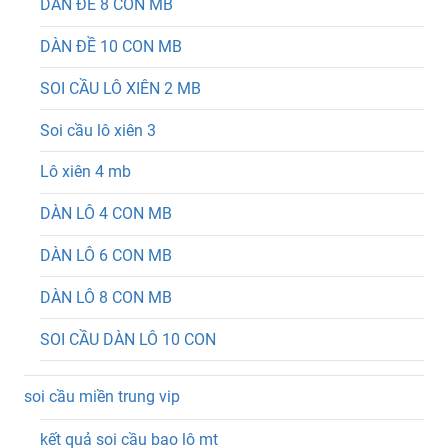
DÀN ĐỀ 8 CON MB
DÀN ĐỀ 10 CON MB
SOI CẦU LÔ XIÊN 2 MB
Soi cầu lô xiên 3
Lô xiên 4 mb
DÀN LÔ 4 CON MB
DÀN LÔ 6 CON MB
DÀN LÔ 8 CON MB
SOI CẦU DÀN LÔ 10 CON
soi cầu miền trung vip
kết quả soi cầu bao lô mt