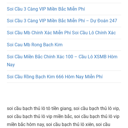
Soi Cầu 3 Càng VIP Miền Bắc Miễn Phí
Soi Cầu 3 Càng VIP Miền Bắc Miễn Phí – Dự Đoán 247
Soi Cầu Mb Chính Xác Miễn Phí Soi Cầu Lô Chính Xác
Soi Cau Mb Rong Bach Kim
Soi Cầu Miền Bắc Chính Xác 100 – Cầu Lô XSMB Hôm
Nay
Soi Cầu Rồng Bạch Kim 666 Hôm Nay Miễn Phí
soi cầu bạch thủ lô tô tiền giang, soi cầu bạch thủ lô vip,
soi cầu bạch thủ lô vip miền bắc, soi cầu bạch thủ lô vip
miền bắc hôm nay, soi cầu bạch thủ lô xiên, soi cầu