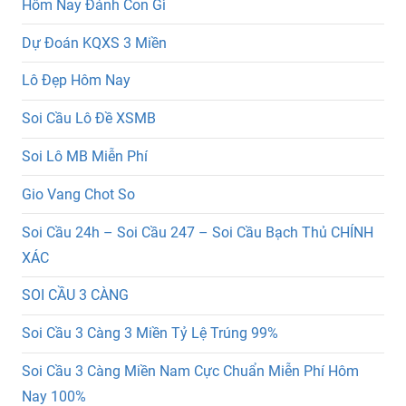
Hôm Nay Đánh Con Gì
Dự Đoán KQXS 3 Miền
Lô Đẹp Hôm Nay
Soi Cầu Lô Đề XSMB
Soi Lô MB Miễn Phí
Gio Vang Chot So
Soi Cầu 24h – Soi Cầu 247 – Soi Cầu Bạch Thủ CHÍNH
XÁC
SOI CẦU 3 CÀNG
Soi Cầu 3 Càng 3 Miền Tỷ Lệ Trúng 99%
Soi Cầu 3 Càng Miền Nam Cực Chuẩn Miễn Phí Hôm
Nay 100%