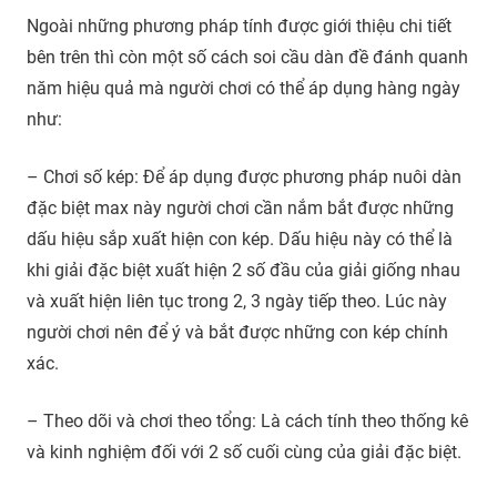
Ngoài những phương pháp tính được giới thiệu chi tiết
bên trên thì còn một số cách soi cầu dàn đề đánh quanh
năm hiệu quả mà người chơi có thể áp dụng hàng ngày
như:
– Chơi số kép: Để áp dụng được phương pháp nuôi dàn
đặc biệt max này người chơi cần nắm bắt được những
dấu hiệu sắp xuất hiện con kép. Dấu hiệu này có thể là
khi giải đặc biệt xuất hiện 2 số đầu của giải giống nhau
và xuất hiện liên tục trong 2, 3 ngày tiếp theo. Lúc này
người chơi nên để ý và bắt được những con kép chính
xác.
– Theo dõi và chơi theo tổng: Là cách tính theo thống kê
và kinh nghiệm đối với 2 số cuối cùng của giải đặc biệt.