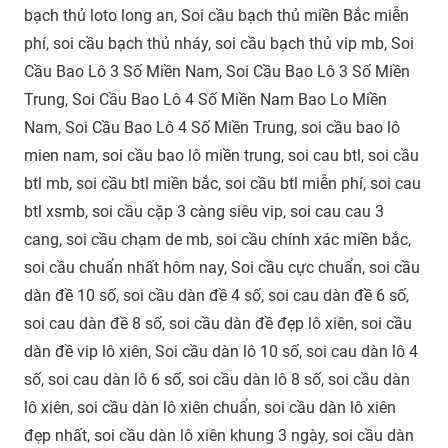
bạch thủ loto long an, Soi cầu bạch thủ miền Bắc miễn
phí, soi cầu bạch thủ nháy, soi cầu bạch thủ vip mb, Soi
Cầu Bao Lô 3 Số Miền Nam, Soi Cầu Bao Lô 3 Số Miền
Trung, Soi Cầu Bao Lô 4 Số Miền Nam Bao Lo Miền
Nam, Soi Cầu Bao Lô 4 Số Miền Trung, soi cầu bao lô
mien nam, soi cầu bao lô miền trung, soi cau btl, soi cầu
btl mb, soi cầu btl miền bắc, soi cầu btl miễn phí, soi cau
btl xsmb, soi cầu cặp 3 càng siêu vip, soi cau cau 3
cang, soi cầu chạm de mb, soi cầu chính xác miền bắc,
soi cầu chuẩn nhất hôm nay, Soi cầu cực chuẩn, soi cầu
dàn đề 10 số, soi cầu dàn đề 4 số, soi cau dàn đề 6 số,
soi cau dàn đề 8 số, soi cầu dàn đề đẹp lô xiên, soi cầu
dàn đề vip lô xiên, Soi cầu dàn lô 10 số, soi cau dàn lô 4
số, soi cau dàn lô 6 số, soi cầu dàn lô 8 số, soi cầu dàn
lô xiên, soi cầu dàn lô xiên chuẩn, soi cầu dàn lô xiên
đẹp nhất, soi cầu dàn lô xiên khung 3 ngày, soi cầu dàn