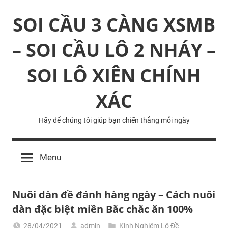
Skip
SOI CẦU 3 CÀNG XSMB
to
content
– SOI CẦU LÔ 2 NHÁY –
SOI LÔ XIÊN CHÍNH
XÁC
Hãy để chúng tôi giúp bạn chiến thắng mỗi ngày
Menu
Nuôi dàn đề đánh hàng ngày – Cách nuôi
dàn đặc biệt miền Bắc chắc ăn 100%
28/04/2021
admin
Kinh Nghiệm Lô Đề