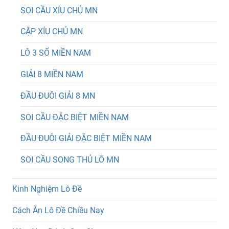
SOI CẦU XÍU CHỦ MN
CẶP XÍU CHỦ MN
LÔ 3 SỐ MIỀN NAM
GIẢI 8 MIỀN NAM
ĐẦU ĐUÔI GIẢI 8 MN
SOI CẦU ĐẶC BIỆT MIỀN NAM
ĐẦU ĐUÔI GIẢI ĐẶC BIỆT MIỀN NAM
SOI CẦU SONG THỦ LÔ MN
Kinh Nghiệm Lô Đề
Cách Ăn Lô Đề Chiều Nay