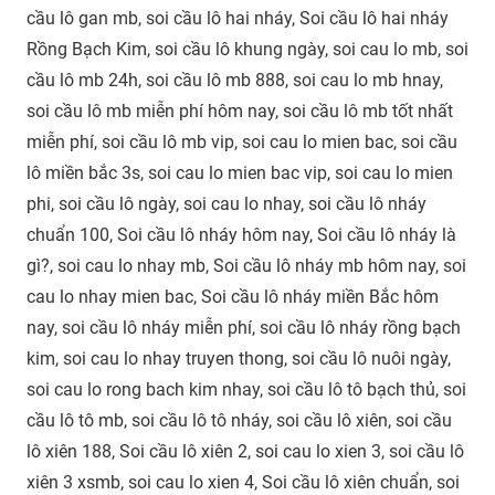
cầu lô gan mb, soi cầu lô hai nháy, Soi cầu lô hai nháy
Rồng Bạch Kim, soi cầu lô khung ngày, soi cau lo mb, soi
cầu lô mb 24h, soi cầu lô mb 888, soi cau lo mb hnay,
soi cầu lô mb miễn phí hôm nay, soi cầu lô mb tốt nhất
miễn phí, soi cầu lô mb vip, soi cau lo mien bac, soi cầu
lô miền bắc 3s, soi cau lo mien bac vip, soi cau lo mien
phi, soi cầu lô ngày, soi cau lo nhay, soi cầu lô nháy
chuẩn 100, Soi cầu lô nháy hôm nay, Soi cầu lô nháy là
gì?, soi cau lo nhay mb, Soi cầu lô nháy mb hôm nay, soi
cau lo nhay mien bac, Soi cầu lô nháy miền Bắc hôm
nay, soi cầu lô nháy miễn phí, soi cầu lô nháy rồng bạch
kim, soi cau lo nhay truyen thong, soi cầu lô nuôi ngày,
soi cau lo rong bach kim nhay, soi cầu lô tô bạch thủ, soi
cầu lô tô mb, soi cầu lô tô nháy, soi cầu lô xiên, soi cầu
lô xiên 188, Soi cầu lô xiên 2, soi cau lo xien 3, soi cầu lô
xiên 3 xsmb, soi cau lo xien 4, Soi cầu lô xiên chuẩn, soi