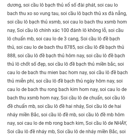
dương, soi cầu lô bạch thủ xổ số đài phát, soi cau lo
bach thu xo so vung tau, soi cầu lô bạch thủ xs đà nẵng,
soi cầu lô bạch thủ xsmb, soi cau lo bach thu xsmb hom
nay, Soi cầu lô chính xác 100 đánh lô không lỗ, soi cầu
lô chuẩn mb, soi cau lo de 3 cang, Soi cầu lô đề bạch
thủ, soi cau lo de bach thu 8785, soi cầu lô đề bạch thủ
888, soi cầu lô đề bạch thủ hôm nay, soi cầu lô đề bạch
thủ lô chốt số đẹp, soi cầu lô đề bạch thủ miền bắc, soi
cau lo de bach thu mien bac hom nay, soi cầu lô đề bạch
thủ miễn phí, soi cầu lô đề bạch thủ ngày hôm nay, soi
cau lo de bach thu rong bach kim hom nay, soi cau lo de
bach thu xsmb hom nay, Soi cầu lô de chuẩn, soi cầu lô
đề chuẩn mb, soi cầu lô đề hai nháy, Soi cầu lô de hai
nháy miền Bắc, soi cầu lô đề mb, soi cầu lô đề mb hôm
nay, soi cau lo de mb rong bach kim, Soi cầu lô de NHÁY,
Soi cầu lô đề nháy mb, Soi cầu lô de nháy miền Bắc, soi