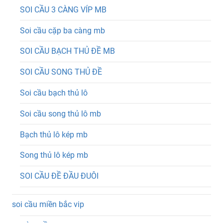
SOI CẦU 3 CÀNG VÍP MB
Soi cầu cặp ba càng mb
SOI CẦU BẠCH THỦ ĐỀ MB
SOI CẦU SONG THỦ ĐỀ
Soi cầu bạch thủ lô
Soi cầu song thủ lô mb
Bạch thủ lô kép mb
Song thủ lô kép mb
SOI CẦU ĐỀ ĐẦU ĐUÔI
soi cầu miền bắc vip