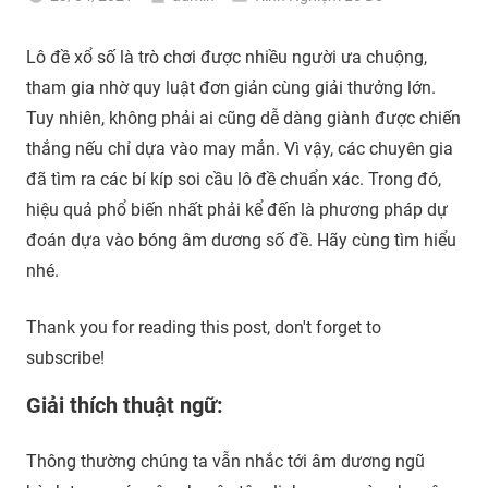
Lô đề xổ số là trò chơi được nhiều người ưa chuộng,
tham gia nhờ quy luật đơn giản cùng giải thưởng lớn.
Tuy nhiên, không phải ai cũng dễ dàng giành được chiến
thắng nếu chỉ dựa vào may mắn. Vì vậy, các chuyên gia
đã tìm ra các bí kíp soi cầu lô đề chuẩn xác. Trong đó,
hiệu quả phổ biến nhất phải kể đến là phương pháp dự
đoán dựa vào bóng âm dương số đề. Hãy cùng tìm hiểu
nhé.
Thank you for reading this post, don't forget to
subscribe!
Giải thích thuật ngữ:
Thông thường chúng ta vẫn nhắc tới âm dương ngũ