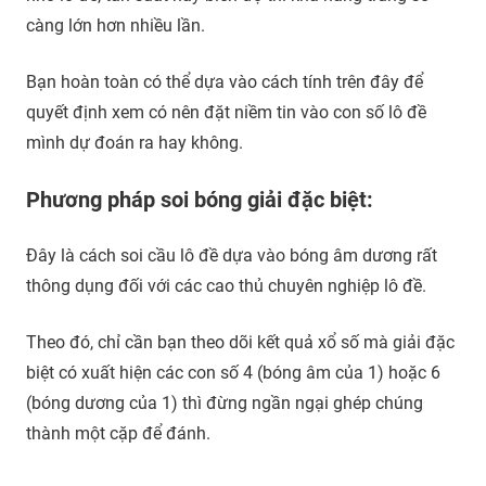
càng lớn hơn nhiều lần.
Bạn hoàn toàn có thể dựa vào cách tính trên đây để
quyết định xem có nên đặt niềm tin vào con số lô đề
mình dự đoán ra hay không.
Phương pháp soi bóng giải đặc biệt:
Đây là cách soi cầu lô đề dựa vào bóng âm dương rất
thông dụng đối với các cao thủ chuyên nghiệp lô đề.
Theo đó, chỉ cần bạn theo dõi kết quả xổ số mà giải đặc
biệt có xuất hiện các con số 4 (bóng âm của 1) hoặc 6
(bóng dương của 1) thì đừng ngần ngại ghép chúng
thành một cặp để đánh.