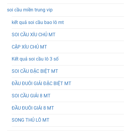
soi cầu miền trung vip
kết quả soi cầu bao lô mt
SOI CẦU XÍU CHỦ MT
CẶP XÍU CHỦ MT
Kết quả soi cầu lô 3 số
SOI CẦU ĐẶC BIỆT MT
ĐẦU ĐUÔI GIẢI ĐẶC BIỆT MT
SOI CẦU GIẢI 8 MT
ĐẦU ĐUÔI GIẢI 8 MT
SONG THỦ LÔ MT