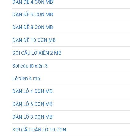
DÀN ĐỀ 4 CON MB
DÀN ĐỀ 6 CON MB
DÀN ĐỀ 8 CON MB
DÀN ĐỀ 10 CON MB
SOI CẦU LÔ XIÊN 2 MB
Soi cầu lô xiên 3
Lô xiên 4 mb
DÀN LÔ 4 CON MB
DÀN LÔ 6 CON MB
DÀN LÔ 8 CON MB
SOI CẦU DÀN LÔ 10 CON