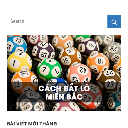
viết
Search
for:
Searc
BÀI VIẾT MỚI THÁNG