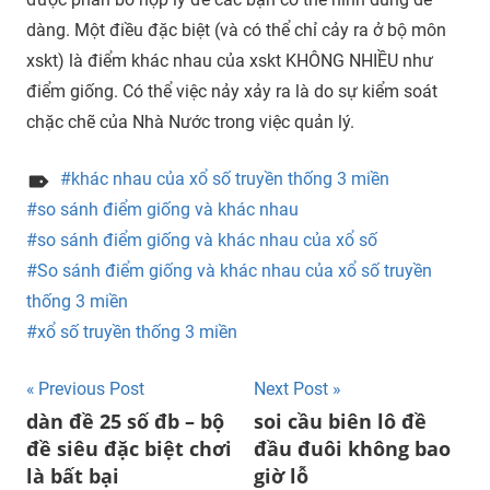
dàng. Một điều đặc biệt (và có thể chỉ cảy ra ở bộ môn
xskt) là điểm khác nhau của xskt KHÔNG NHIỀU như
điểm giống. Có thể việc nảy xảy ra là do sự kiểm soát
chặc chẽ của Nhà Nước trong việc quản lý.
khác nhau của xổ số truyền thống 3 miền
so sánh điểm giống và khác nhau
so sánh điểm giống và khác nhau của xổ số
So sánh điểm giống và khác nhau của xổ số truyền
thống 3 miền
xổ số truyền thống 3 miền
Điều
Previous Post
Next Post
dàn đề 25 số đb – bộ
soi cầu biên lô đề
hướng
đề siêu đặc biệt chơi
đầu đuôi không bao
bài
là bất bại
giờ lỗ