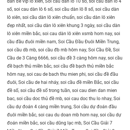
dàn đề vip lô xiên, Soi cầu dàn lô 10 số, soi cau dàn lô 4
số, soi cau dàn lô 6 số, soi cầu dàn lô 8 số, soi cầu dàn
lô xiên, soi cầu dàn lô xiên chuẩn, soi cầu dàn lô xiên
đẹp nhất, soi cầu dàn lô xiên khung 3 ngày, soi cầu dàn
lô xiên miền bắc, soi cau dàn lô xiên xsmb hom nay, soi
cầu đầu đuôi miền nam, Soi Cầu Đầu Đuôi Miền Trung,
soi cầu db mb, soi cầu đb mb hôm nay, Soi Cầu Đề, Soi
Cầu de 3 Càng 6666, soi cầu đề 3 càng hôm nay, soi cầu
đề bạch thủ miền bắc, soi cầu đề bạch thủ miền bắc
hôm nay, soi cau de bach thu mien phi, soi cầu đề đầu
đuôi, Soi cầu de hai nháy, soi cầu đề miền Bắc, soi cầu
đề số, soi cầu đề số trong tuần, soi cau dien dan mien
bac, soi cầu doc thủ đề mb, soi cau doc thu lo nhay, Soi
cầu dự đoán 4 càng miền trung, Soi cầu dự đoán đầu
đuôi miền bắc, soi cau du doan mb hom nay, soi cầu dự
đoán miền bắc, soi cầu dũng lạc mb, Soi Cầu Giải 7