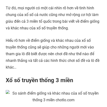
Từ đó, mọi người có một cái nhìn rõ hơn về tình hình
chung của xổ số cả nước cũng như mở rộng
cơ hội làm
giàu
đến cả 3 miền tổ quốc trong bài viết về điểm giống
và khác nhau của xổ số truyền thống.
Hiểu rõ hơn về điểm giống và khác nhau của xổ số
truyền thống cũng sẽ giúp cho những người mới vào
tham gia lô đề biết được nên chơi đề như thế nào để
nhanh thắng và tất cả các hình thức chơi số đề và lô đề
khác…
Xổ số truyền thống 3 miền