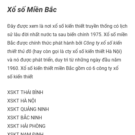
Xổ số Miền Bắc
Đây được xem là nơi xổ số kiến thiết truyền thống có lịch
sử lâu đời nhất nước ta sau biến chính 1975. Xổ số miền
Bắc được chính thức phát hành bởi
Công ty xổ số kiến
thiết thủ đô
(hay còn gọi là cty xổ số kiến thiết Hà Nội)
và nó được phát triển, duy trì từ những ngày đầu năm
1960. Xổ số kiến thiết miền Bắc gồm có 6 công ty xổ
số kiến thiết
XSKT THÁI BÌNH
XSKT HÀ NỘI
XSKT QUẢNG NINH
XSKT BẮC NINH
XSKT HẢI PHÒNG
XSKT NAM ĐỊNH