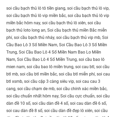
soi cầu bạch thủ lô tô tiền giang, soi cầu bạch thủ lô vip,
soi cầu bạch thủ lô vip miền bắc, soi cầu bạch thủ lô vip
miền bắc hôm nay, soi cầu bạch thủ lô xiên, soi cầu
bạch thủ loto long an, Soi cầu bạch thủ miền Bắc miễn
phí, soi cầu bạch thủ nháy, soi cầu bạch thủ vip mb, Soi
Cầu Bao Lô 3 Số Miền Nam, Soi Cầu Bao Lô 3 Số Miền
Trung, Soi Cầu Bao Lô 4 Số Miền Nam Bao Lo Miền
Nam, Soi Cầu Bao Lô 4 Số Miền Trung, soi cầu bao lô
mien nam, soi cầu bao lô miền trung, soi cau btl, soi cầu
btl mb, soi cầu btl miền bắc, soi cầu btl miễn phí, soi cau
btl xsmb, soi cầu cặp 3 càng siêu vip, soi cau cau 3
cang, soi cầu chạm de mb, soi cầu chính xác miền bắc,
soi cầu chuẩn nhất hôm nay, Soi cầu cực chuẩn, soi cầu
dàn đề 10 số, soi cầu dàn đề 4 số, soi cau dàn đề 6 số,
soi cau dàn đề 8 số, soi cầu dàn đề đẹp lô xiên, soi cầu