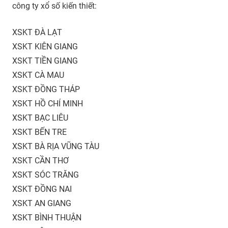
công ty xổ số kiến thiết:
XSKT ĐÀ LẠT
XSKT KIÊN GIANG
XSKT TIỀN GIANG
XSKT CÀ MAU
XSKT ĐỒNG THÁP
XSKT HỒ CHÍ MINH
XSKT BẠC LIÊU
XSKT BẾN TRE
XSKT BÀ RỊA VŨNG TÀU
XSKT CẦN THƠ
XSKT SÓC TRĂNG
XSKT ĐỒNG NAI
XSKT AN GIANG
XSKT BÌNH THUẬN