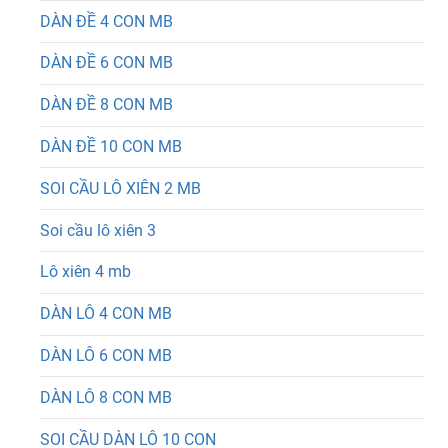
DÀN ĐỀ 4 CON MB
DÀN ĐỀ 6 CON MB
DÀN ĐỀ 8 CON MB
DÀN ĐỀ 10 CON MB
SOI CẦU LÔ XIÊN 2 MB
Soi cầu lô xiên 3
Lô xiên 4 mb
DÀN LÔ 4 CON MB
DÀN LÔ 6 CON MB
DÀN LÔ 8 CON MB
SOI CẦU DÀN LÔ 10 CON