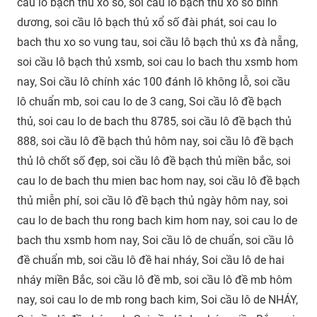
cầu lô bạch thủ xổ số, soi cầu lô bạch thủ xổ số bình
dương, soi cầu lô bạch thủ xổ số đài phát, soi cau lo
bach thu xo so vung tau, soi cầu lô bạch thủ xs đà nẵng,
soi cầu lô bạch thủ xsmb, soi cau lo bach thu xsmb hom
nay, Soi cầu lô chính xác 100 đánh lô không lỗ, soi cầu
lô chuẩn mb, soi cau lo de 3 cang, Soi cầu lô đề bạch
thủ, soi cau lo de bach thu 8785, soi cầu lô đề bạch thủ
888, soi cầu lô đề bạch thủ hôm nay, soi cầu lô đề bạch
thủ lô chốt số đẹp, soi cầu lô đề bạch thủ miền bắc, soi
cau lo de bach thu mien bac hom nay, soi cầu lô đề bạch
thủ miễn phí, soi cầu lô đề bạch thủ ngày hôm nay, soi
cau lo de bach thu rong bach kim hom nay, soi cau lo de
bach thu xsmb hom nay, Soi cầu lô de chuẩn, soi cầu lô
đề chuẩn mb, soi cầu lô đề hai nháy, Soi cầu lô de hai
nháy miền Bắc, soi cầu lô đề mb, soi cầu lô đề mb hôm
nay, soi cau lo de mb rong bach kim, Soi cầu lô de NHÁY,