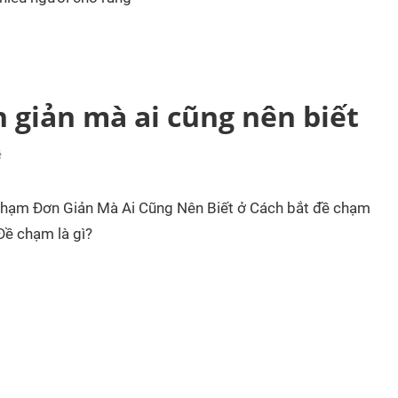
 giản mà ai cũng nên biết
ề
m Đơn Giản Mà Ai Cũng Nên Biết ở Cách bắt đề chạm
Đề chạm là gì?