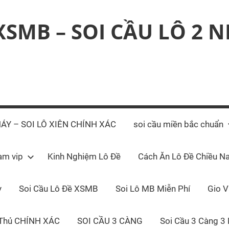
XSMB – SOI CẦU LÔ 2 N
ÁY – SOI LÔ XIÊN CHÍNH XÁC
soi cầu miền bắc chuẩn
am vip
Kinh Nghiệm Lô Đề
Cách Ăn Lô Đề Chiều N
y
Soi Cầu Lô Đề XSMB
Soi Lô MB Miễn Phí
Gio V
h Thủ CHÍNH XÁC
SOI CẦU 3 CÀNG
Soi Cầu 3 Càng 3