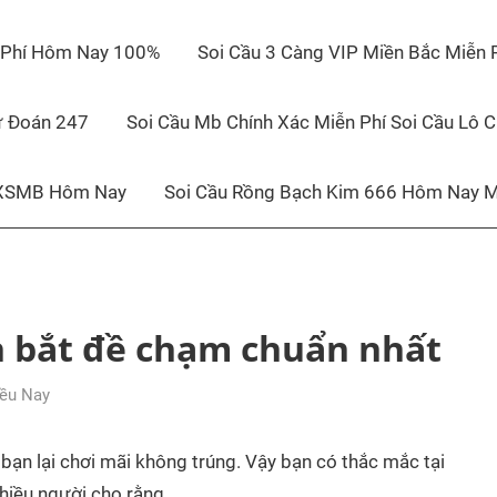
 Phí Hôm Nay 100%
Soi Cầu 3 Càng VIP Miền Bắc Miễn 
ự Đoán 247
Soi Cầu Mb Chính Xác Miễn Phí Soi Cầu Lô C
ô XSMB Hôm Nay
Soi Cầu Rồng Bạch Kim 666 Hôm Nay M
 bắt đề chạm chuẩn nhất
iều Nay
 bạn lại chơi mãi không trúng. Vậy bạn có thắc mắc tại
Nhiều người cho rằng