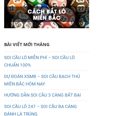
BÀI VIẾT MỚI THÁNG
SOI CẦU LÔ MIỄN PHÍ – SOI CẦU LÔ
CHUẨN 100%
DỰ ĐOÁN XSMB – SOI CẦU BẠCH THỦ
MIỀN BẮC HÔM NAY
HƯỚNG DẪN SOI CẦU 3 CÀNG BẤT BẠI
SOI CẦU LÔ 247 – SOI CẦU BA CÀNG
ĐÁNH LÀ TRÚNG