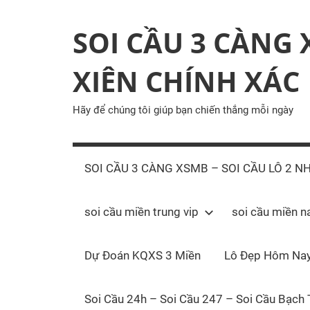
Skip
to
SOI CẦU 3 CÀNG 
content
XIÊN CHÍNH XÁC
Hãy để chúng tôi giúp bạn chiến thắng mỗi ngày
SOI CẦU 3 CÀNG XSMB – SOI CẦU LÔ 2 NH
soi cầu miền trung vip
soi cầu miền n
Dự Đoán KQXS 3 Miền
Lô Đẹp Hôm Na
Soi Cầu 24h – Soi Cầu 247 – Soi Cầu Bạc