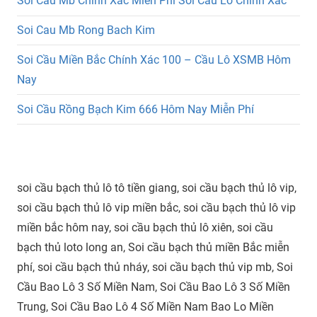
Soi Cầu Mb Chính Xác Miễn Phí Soi Cầu Lô Chính Xác
Soi Cau Mb Rong Bach Kim
Soi Cầu Miền Bắc Chính Xác 100 – Cầu Lô XSMB Hôm
Nay
Soi Cầu Rồng Bạch Kim 666 Hôm Nay Miễn Phí
soi cầu bạch thủ lô tô tiền giang, soi cầu bạch thủ lô vip,
soi cầu bạch thủ lô vip miền bắc, soi cầu bạch thủ lô vip
miền bắc hôm nay, soi cầu bạch thủ lô xiên, soi cầu
bạch thủ loto long an, Soi cầu bạch thủ miền Bắc miễn
phí, soi cầu bạch thủ nháy, soi cầu bạch thủ vip mb, Soi
Cầu Bao Lô 3 Số Miền Nam, Soi Cầu Bao Lô 3 Số Miền
Trung, Soi Cầu Bao Lô 4 Số Miền Nam Bao Lo Miền