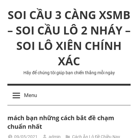
Skip
SOI CẦU 3 CÀNG XSMB
to
content
– SOI CẦU LÔ 2 NHÁY –
SOI LÔ XIÊN CHÍNH
XÁC
Hãy để chúng tôi giúp bạn chiến thắng mỗi ngày
Menu
mách bạn những cách bắt đề chạm
chuẩn nhất
09/05/2021
admin
Cách Ăn Lô Đề Chiều Nay