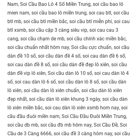
Nam, Soi Cầu Bao Lô 4 Số Miền Trung, soi cầu bao lô
mien nam, soi cầu bao lô miền trung, soi cau btl, soi cầu
btl mb, soi cầu btl miền bắc, soi cầu btl miễn phí, soi cau
btl xsmb, soi cầu cặp 3 càng siêu vip, soi cau cau 3
cang, soi cầu chạm de mb, soi cầu chính xác miền bắc,
soi cầu chuẩn nhất hôm nay, Soi cầu cực chuẩn, soi cầu
dàn đề 10 số, soi cầu dàn đề 4 số, soi cau dàn đề 6 số,
soi cau dàn đề 8 số, soi cầu dàn đề đẹp lô xiên, soi cầu
dàn đề vip lô xiên, Soi cầu dàn lô 10 số, soi cau dàn lô 4
số, soi cau dàn lô 6 số, soi cầu dàn lô 8 số, soi cầu dàn
lô xiên, soi cầu dàn lô xiên chuẩn, soi cầu dàn lô xiên
đẹp nhất, soi cầu dàn lô xiên khung 3 ngày, soi cầu dàn
lô xiên miền bắc, soi cau dàn lô xiên xsmb hom nay, soi
cầu đầu đuôi miền nam, Soi Cầu Đầu Đuôi Miền Trung,
soi cầu db mb, soi cầu đb mb hôm nay, Soi Cầu Đề, Soi
Cầu de 3 Càng 6666, soi cầu đề 3 càng hôm nay, soi cầu