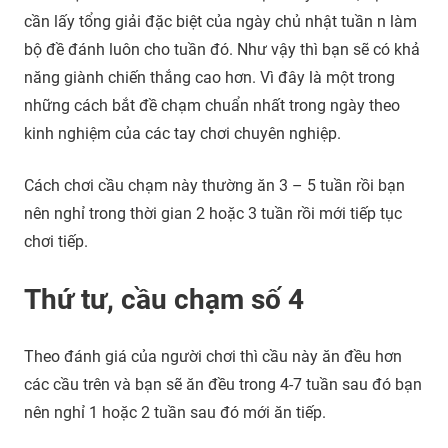
cần lấy tổng giải đặc biệt của ngày chủ nhật tuần n làm
bộ đề đánh luôn cho tuần đó. Như vậy thì bạn sẽ có khả
năng giành chiến thắng cao hơn. Vì đây là một trong
những cách bắt đề chạm chuẩn nhất trong ngày theo
kinh nghiệm của các tay chơi chuyên nghiệp.
Cách chơi cầu chạm này thường ăn 3 – 5 tuần rồi bạn
nên nghỉ trong thời gian 2 hoặc 3 tuần rồi mới tiếp tục
chơi tiếp.
Thứ tư, cầu chạm số 4
Theo đánh giá của người chơi thì cầu này ăn đều hơn
các cầu trên và bạn sẽ ăn đều trong 4-7 tuần sau đó bạn
nên nghỉ 1 hoặc 2 tuần sau đó mới ăn tiếp.