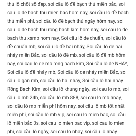
thủ lô chốt số đẹp, soi cầu lô đề bạch thủ miền bắc, soi
cau lo de bach thu mien bac hom nay, soi cầu lô đề bạch
thủ miễn phí, soi cầu lô đề bạch thủ ngày hôm nay, soi
cau lo de bach thu rong bach kim hom nay, soi cau lo de
bach thu xsmb hom nay, Soi cầu lô de chuẩn, soi cầu lô
đề chuẩn mb, soi cầu lô đề hai nháy, Soi cầu lô de hai
nháy miền Bắc, soi cầu lô đề mb, soi cầu lô đề mb hôm
nay, soi cau lo de mb rong bach kim, Soi cầu lô de NHÁY,
Soi cầu lô đề nháy mb, Soi cầu lô de nháy miền Bắc, soi
cầu lô gan mb, soi cầu lô hai nháy, Soi cầu lô hai nháy
Rồng Bạch Kim, soi cầu lô khung ngày, soi cau lo mb, soi
cầu lô mb 24h, soi cầu lô mb 888, soi cau lo mb hnay,
soi cầu lô mb miễn phí hôm nay, soi cầu lô mb tốt nhất
miễn phí, soi cầu lô mb vip, soi cau lo mien bac, soi cầu
lô miền bắc 3s, soi cau lo mien bac vip, soi cau lo mien
phi, soi cầu lô ngày, soi cau lo nhay, soi cầu lô nháy