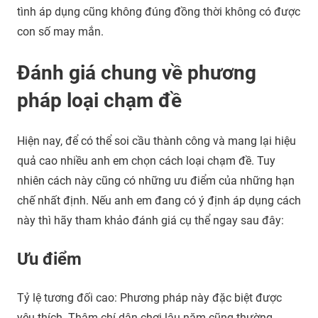
tình áp dụng cũng không đúng đồng thời không có được
con số may mắn.
Đánh giá chung về phương
pháp loại chạm đề
Hiện nay, để có thể soi cầu thành công và mang lại hiệu
quả cao nhiều anh em chọn cách loại chạm đề. Tuy
nhiên cách này cũng có những ưu điểm của những hạn
chế nhất định. Nếu anh em đang có ý định áp dụng cách
này thì hãy tham khảo đánh giá cụ thể ngay sau đây:
Ưu điểm
Tỷ lệ tương đối cao: Phương pháp này đặc biệt được
yêu thích. Thậm chí dân chơi lâu năm cũng thường