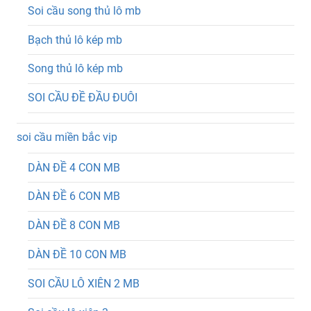
Soi cầu song thủ lô mb
Bạch thủ lô kép mb
Song thủ lô kép mb
SOI CẦU ĐỀ ĐẦU ĐUÔI
soi cầu miền bắc vip
DÀN ĐỀ 4 CON MB
DÀN ĐỀ 6 CON MB
DÀN ĐỀ 8 CON MB
DÀN ĐỀ 10 CON MB
SOI CẦU LÔ XIÊN 2 MB