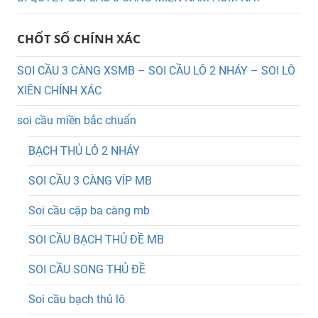
CHỐT SỐ CHÍNH XÁC
SOI CẦU 3 CÀNG XSMB – SOI CẦU LÔ 2 NHÁY – SOI LÔ
XIÊN CHÍNH XÁC
soi cầu miền bắc chuẩn
BẠCH THỦ LÔ 2 NHÁY
SOI CẦU 3 CÀNG VÍP MB
Soi cầu cặp ba càng mb
SOI CẦU BẠCH THỦ ĐỀ MB
SOI CẦU SONG THỦ ĐỀ
Soi cầu bạch thủ lô