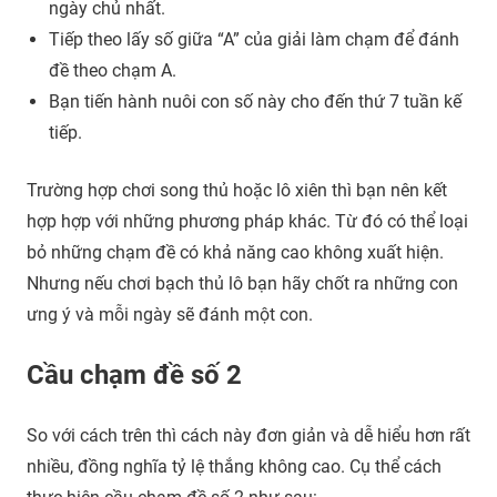
ngày chủ nhất.
Tiếp theo lấy số giữa “A” của giải làm chạm để đánh
đề theo chạm A.
Bạn tiến hành nuôi con số này cho đến thứ 7 tuần kế
tiếp.
Trường hợp chơi song thủ hoặc lô xiên thì bạn nên kết
hợp hợp với những phương pháp khác. Từ đó có thể loại
bỏ những chạm đề có khả năng cao không xuất hiện.
Nhưng nếu chơi bạch thủ lô bạn hãy chốt ra những con
ưng ý và mỗi ngày sẽ đánh một con.
Cầu chạm đề số 2
So với cách trên thì cách này đơn giản và dễ hiểu hơn rất
nhiều, đồng nghĩa tỷ lệ thắng không cao. Cụ thể cách