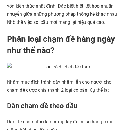
vốn kiến thức nhất định. Đặc biệt biết kết hợp nhuần
nhuyễn giữa những phương pháp thống kê khác nhau.
Nhờ thế việc soi cầu mới mang lại hiệu quả cao.
Phân loại chạm đề hàng ngày
như thế nào?
Nhằm mục đích tránh gây nhầm lẫn cho người chơi
chạm đề được chia thành 2 loại cơ bản. Cụ thể là:
Dàn chạm đề theo đầu
Dàn đề chạm đầu là những dãy đề có số hàng chục
giống hệt nhau. Bao gồm: