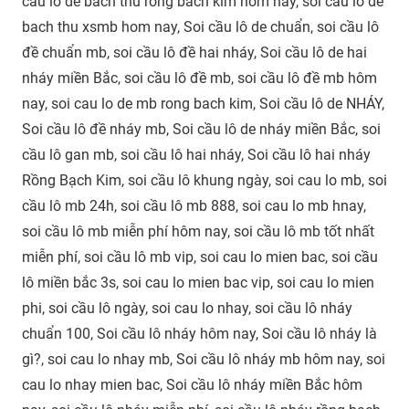
cau lo de bach thu rong bach kim hom nay, soi cau lo de
bach thu xsmb hom nay, Soi cầu lô de chuẩn, soi cầu lô
đề chuẩn mb, soi cầu lô đề hai nháy, Soi cầu lô de hai
nháy miền Bắc, soi cầu lô đề mb, soi cầu lô đề mb hôm
nay, soi cau lo de mb rong bach kim, Soi cầu lô de NHÁY,
Soi cầu lô đề nháy mb, Soi cầu lô de nháy miền Bắc, soi
cầu lô gan mb, soi cầu lô hai nháy, Soi cầu lô hai nháy
Rồng Bạch Kim, soi cầu lô khung ngày, soi cau lo mb, soi
cầu lô mb 24h, soi cầu lô mb 888, soi cau lo mb hnay,
soi cầu lô mb miễn phí hôm nay, soi cầu lô mb tốt nhất
miễn phí, soi cầu lô mb vip, soi cau lo mien bac, soi cầu
lô miền bắc 3s, soi cau lo mien bac vip, soi cau lo mien
phi, soi cầu lô ngày, soi cau lo nhay, soi cầu lô nháy
chuẩn 100, Soi cầu lô nháy hôm nay, Soi cầu lô nháy là
gì?, soi cau lo nhay mb, Soi cầu lô nháy mb hôm nay, soi
cau lo nhay mien bac, Soi cầu lô nháy miền Bắc hôm