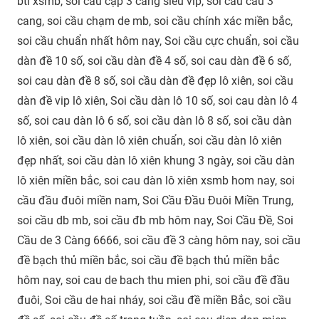
btl xsmb, soi cầu cặp 3 càng siêu vip, soi cau cau 3
cang, soi cầu chạm de mb, soi cầu chính xác miền bắc,
soi cầu chuẩn nhất hôm nay, Soi cầu cực chuẩn, soi cầu
dàn đề 10 số, soi cầu dàn đề 4 số, soi cau dàn đề 6 số,
soi cau dàn đề 8 số, soi cầu dàn đề đẹp lô xiên, soi cầu
dàn đề vip lô xiên, Soi cầu dàn lô 10 số, soi cau dàn lô 4
số, soi cau dàn lô 6 số, soi cầu dàn lô 8 số, soi cầu dàn
lô xiên, soi cầu dàn lô xiên chuẩn, soi cầu dàn lô xiên
đẹp nhất, soi cầu dàn lô xiên khung 3 ngày, soi cầu dàn
lô xiên miền bắc, soi cau dàn lô xiên xsmb hom nay, soi
cầu đầu đuôi miền nam, Soi Cầu Đầu Đuôi Miền Trung,
soi cầu db mb, soi cầu đb mb hôm nay, Soi Cầu Đề, Soi
Cầu de 3 Càng 6666, soi cầu đề 3 càng hôm nay, soi cầu
đề bạch thủ miền bắc, soi cầu đề bạch thủ miền bắc
hôm nay, soi cau de bach thu mien phi, soi cầu đề đầu
đuôi, Soi cầu de hai nháy, soi cầu đề miền Bắc, soi cầu