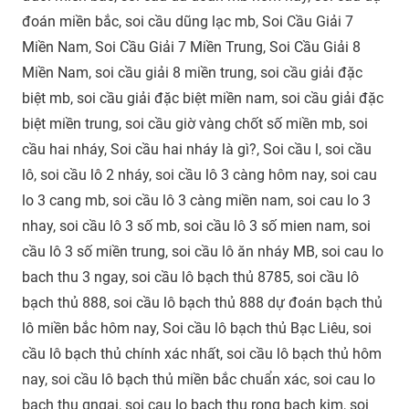
đoán miền bắc, soi cầu dũng lạc mb, Soi Cầu Giải 7
Miền Nam, Soi Cầu Giải 7 Miền Trung, Soi Cầu Giải 8
Miền Nam, soi cầu giải 8 miền trung, soi cầu giải đặc
biệt mb, soi cầu giải đặc biệt miền nam, soi cầu giải đặc
biệt miền trung, soi cầu giờ vàng chốt số miền mb, soi
cầu hai nháy, Soi cầu hai nháy là gì?, Soi cầu l, soi cầu
lô, soi cầu lô 2 nháy, soi cầu lô 3 càng hôm nay, soi cau
lo 3 cang mb, soi cầu lô 3 càng miền nam, soi cau lo 3
nhay, soi cầu lô 3 số mb, soi cầu lô 3 số mien nam, soi
cầu lô 3 số miền trung, soi cầu lô ăn nháy MB, soi cau lo
bach thu 3 ngay, soi cầu lô bạch thủ 8785, soi cầu lô
bạch thủ 888, soi cầu lô bạch thủ 888 dự đoán bạch thủ
lô miền bắc hôm nay, Soi cầu lô bạch thủ Bạc Liêu, soi
cầu lô bạch thủ chính xác nhất, soi cầu lô bạch thủ hôm
nay, soi cầu lô bạch thủ miền bắc chuẩn xác, soi cau lo
bach thu qngai, soi cau lo bach thu rong bach kim, soi