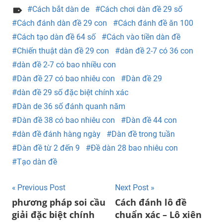
Cách bắt dàn de
Cách chơi dàn đề 29 số
Cách đánh dàn đề 29 con
Cách đánh đề ăn 100
Cách tạo dàn đề 64 số
Cách vào tiền dàn đề
Chiến thuật dàn đề 29 con
dàn đề 2-7 có 36 con
dàn đề 2-7 có bao nhiều con
Dàn đề 27 có bao nhiêu con
Dàn đề 29
dàn đề 29 số đặc biệt chính xác
Dàn de 36 số đánh quanh năm
Dàn đề 38 có bao nhiêu con
Dàn đề 44 con
dàn đề đánh hàng ngày
Dàn đề trong tuần
Dàn đề từ 2 đến 9
Đề dàn 28 bao nhiêu con
Tạo dàn đề
Điều
Previous Post
Next Post
phương pháp soi cầu
Cách đánh lô đề
hướng
giải đặc biệt chính
chuẩn xác – Lô xiên