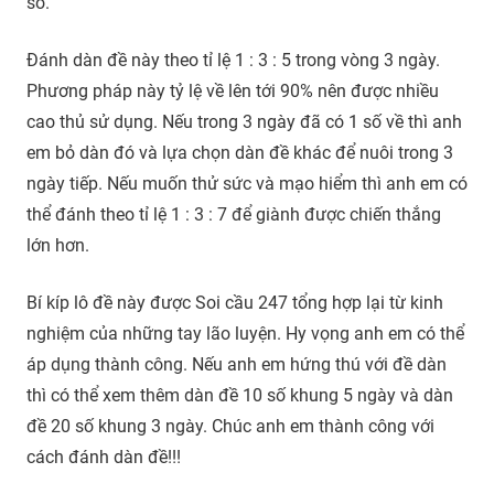
số.
Đánh dàn đề này theo tỉ lệ 1 : 3 : 5 trong vòng 3 ngày.
Phương pháp này tỷ lệ về lên tới 90% nên được nhiều
cao thủ sử dụng. Nếu trong 3 ngày đã có 1 số về thì anh
em bỏ dàn đó và lựa chọn dàn đề khác để nuôi trong 3
ngày tiếp. Nếu muốn thử sức và mạo hiểm thì anh em có
thể đánh theo tỉ lệ 1 : 3 : 7 để giành được chiến thắng
lớn hơn.
Bí kíp lô đề này được Soi cầu 247 tổng hợp lại từ kinh
nghiệm của những tay lão luyện. Hy vọng anh em có thể
áp dụng thành công. Nếu anh em hứng thú với đề dàn
thì có thể xem thêm dàn đề 10 số khung 5 ngày và dàn
đề 20 số khung 3 ngày. Chúc anh em thành công với
cách đánh dàn đề!!!