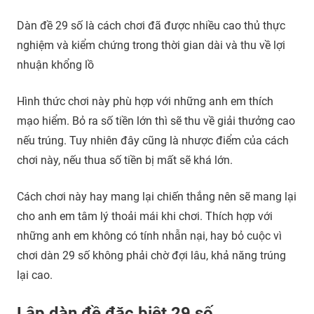
Dàn đề 29 số là cách chơi đã được nhiều cao thủ thực
nghiệm và kiểm chứng trong thời gian dài và thu về lợi
nhuận khổng lồ
Hình thức chơi này phù hợp với những anh em thích
mạo hiểm. Bỏ ra số tiền lớn thì sẽ thu về giải thưởng cao
nếu trúng. Tuy nhiên đây cũng là nhược điểm của cách
chơi này, nếu thua số tiền bị mất sẽ khá lớn.
Cách chơi này hay mang lại chiến thắng nên sẽ mang lại
cho anh em tâm lý thoải mái khi chơi. Thích hợp với
những anh em không có tính nhẫn nại, hay bỏ cuộc vì
chơi dàn 29 số không phải chờ đợi lâu, khả năng trúng
lại cao.
Lập dàn đề đặc biệt 29 số