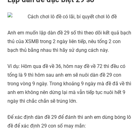
Anh em muốn lập dàn đề 29 số thì theo dõi kết quả bạch
thủ của XSMB trong 2 ngày liên tiếp, nêu tổng 2 con
bạch thủ bằng nhau thì hãy sử dụng cách này.
Ví dụ: Hôm qua đề về 36, hôm nay đề về 72 thì đều có
tổng là 9 thì hôm sau anh em sẽ nuôi dàn đề 29 con
trong vòng 9 ngày. Trong khoảng 9 ngày mà đề đã về thì
anh em không nên dừng lại mà vẫn tiếp tục nuôi hết 9
ngày thì chắc chắn sẽ trúng lớn.
Để xác định dàn đề 29 để đánh thì anh em dùng bóng lô
đề để xác định 29 con số may mắn: