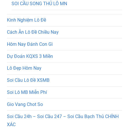
SOI CẦU SONG THỦ LÔ MN
Kinh Nghiệm Lô Đề
Cách Ăn Lô Đề Chiều Nay
Hôm Nay Đánh Con Gì
Dự Đoán KQXS 3 Miền
Lô Đẹp Hôm Nay
Soi Cầu Lô Đề XSMB
Soi Lô MB Miễn Phí
Gio Vang Chot So
Soi Cầu 24h – Soi Cầu 247 – Soi Cầu Bạch Thủ CHÍNH
XÁC