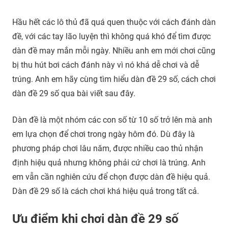
Hầu hết các lô thủ đã quá quen thuộc với cách đánh dàn
đề, với các tay lão luyện thì không quá khó để tìm được
dàn đề may mắn mỗi ngày. Nhiều anh em mới chơi cũng
bị thu hút bơi cách đánh này vì nó khá dễ chơi và dễ
trúng. Anh em hãy cùng tìm hiểu dàn đề 29 số, cách chơi
dàn đề 29 số qua bài viết sau đây.
Dàn đề là một nhóm các con số từ 10 số trở lên mà anh
em lựa chọn để chơi trong ngày hôm đó. Dù đây là
phương pháp chơi lâu năm, được nhiều cao thủ nhận
định hiệu quả nhưng không phải cứ chơi là trúng. Anh
em vẫn cần nghiên cứu để chọn được dàn đề hiệu quả.
Dàn đề 29 số là cách chơi khá hiệu quả trong tất cả.
Ưu điểm khi chơi dàn đề 29 số