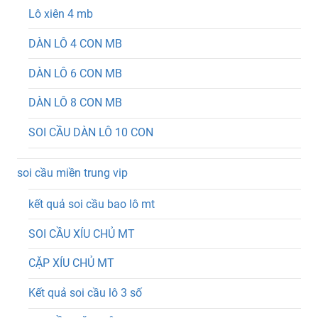
Lô xiên 4 mb
DÀN LÔ 4 CON MB
DÀN LÔ 6 CON MB
DÀN LÔ 8 CON MB
SOI CẦU DÀN LÔ 10 CON
soi cầu miền trung vip
kết quả soi cầu bao lô mt
SOI CẦU XÍU CHỦ MT
CẶP XÍU CHỦ MT
Kết quả soi cầu lô 3 số