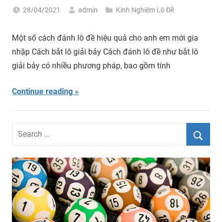
28/04/2021
admin
Kinh Nghiệm Lô Đề
Một số cách đánh lô đề hiệu quả cho anh em mới gia
nhập Cách bắt lô giải bảy Cách đánh lô đề như bắt lô
giải bảy có nhiều phương pháp, bao gồm tính
Continue reading
Search
for:
Searc