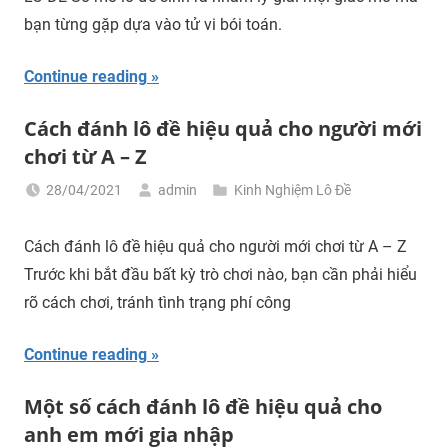
bạn từng gặp dựa vào tử vi bói toán.
Continue reading
Cách đánh lô đề hiệu quả cho người mới
chơi từ A – Z
28/04/2021
admin
Kinh Nghiệm Lô Đề
Cách đánh lô đề hiệu quả cho người mới chơi từ A – Z
Trước khi bắt đầu bất kỳ trò chơi nào, bạn cần phải hiểu
rõ cách chơi, tránh tình trạng phí công
Continue reading
Một số cách đánh lô đề hiệu quả cho
anh em mới gia nhập