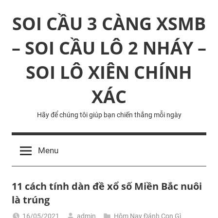
Skip
SOI CẦU 3 CÀNG XSMB
to
content
– SOI CẦU LÔ 2 NHÁY –
SOI LÔ XIÊN CHÍNH
XÁC
Hãy để chúng tôi giúp bạn chiến thắng mỗi ngày
Menu
11 cách tính dàn đề xổ số Miền Bắc nuôi
là trúng
16/05/2021
admin
Hôm Nay Đánh Con Gì