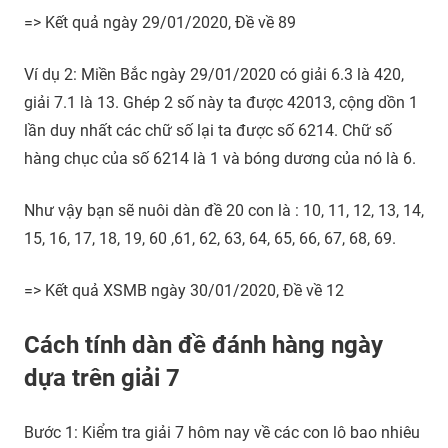
=> Kết quả ngày 29/01/2020, Đề về 89
Ví dụ 2: Miền Bắc ngày 29/01/2020 có giải 6.3 là 420,
giải 7.1 là 13. Ghép 2 số này ta được 42013, cộng dồn 1
lần duy nhất các chữ số lại ta được số 6214. Chữ số
hàng chục của số 6214 là 1 và bóng dương của nó là 6.
Như vậy bạn sẽ nuôi dàn đề 20 con là : 10, 11, 12, 13, 14,
15, 16, 17, 18, 19, 60 ,61, 62, 63, 64, 65, 66, 67, 68, 69.
=> Kết quả XSMB ngày 30/01/2020, Đề về 12
Cách tính dàn đề đánh hàng ngày
dựa trên giải 7
Bước 1: Kiểm tra giải 7 hôm nay về các con lô bao nhiêu