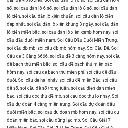
dàn đề vip lô xiên, Soi cầu dàn lô 10 số, soi cau dàn lô 4
số, soi cau dàn lô 6 số, soi cầu dàn lô 8 số, soi cầu dàn
lô xiên, soi cầu dàn lô xiên chuẩn, soi cầu dàn lô xiên
đẹp nhất, soi cầu dàn lô xiên khung 3 ngày, soi cầu dàn
lô xiên miền bắc, soi cau dàn lô xiên xsmb hom nay, soi
cầu đầu đuôi miền nam, Soi Cầu Đầu Đuôi Miền Trung,
soi cầu db mb, soi cầu đb mb hôm nay, Soi Cầu Đề, Soi
Cầu de 3 Càng 6666, soi cầu đề 3 càng hôm nay, soi cầu
đề bạch thủ miền bắc, soi cầu đề bạch thủ miền bắc
hôm nay, soi cau de bach thu mien phi, soi cầu đề đầu
đuôi, Soi cầu de hai nháy, soi cầu đề miền Bắc, soi cầu
đề số, soi cầu đề số trong tuần, soi cau dien dan mien
bac, soi cầu doc thủ đề mb, soi cau doc thu lo nhay, Soi
cầu dự đoán 4 càng miền trung, Soi cầu dự đoán đầu
đuôi miền bắc, soi cau du doan mb hom nay, soi cầu dự
đoán miền bắc, soi cầu dũng lạc mb, Soi Cầu Giải 7