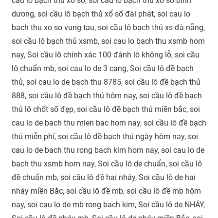
cầu lô bạch thủ xổ số, soi cầu lô bạch thủ xổ số bình
dương, soi cầu lô bạch thủ xổ số đài phát, soi cau lo
bach thu xo so vung tau, soi cầu lô bạch thủ xs đà nẵng,
soi cầu lô bạch thủ xsmb, soi cau lo bach thu xsmb hom
nay, Soi cầu lô chính xác 100 đánh lô không lỗ, soi cầu
lô chuẩn mb, soi cau lo de 3 cang, Soi cầu lô đề bạch
thủ, soi cau lo de bach thu 8785, soi cầu lô đề bạch thủ
888, soi cầu lô đề bạch thủ hôm nay, soi cầu lô đề bạch
thủ lô chốt số đẹp, soi cầu lô đề bạch thủ miền bắc, soi
cau lo de bach thu mien bac hom nay, soi cầu lô đề bạch
thủ miễn phí, soi cầu lô đề bạch thủ ngày hôm nay, soi
cau lo de bach thu rong bach kim hom nay, soi cau lo de
bach thu xsmb hom nay, Soi cầu lô de chuẩn, soi cầu lô
đề chuẩn mb, soi cầu lô đề hai nháy, Soi cầu lô de hai
nháy miền Bắc, soi cầu lô đề mb, soi cầu lô đề mb hôm
nay, soi cau lo de mb rong bach kim, Soi cầu lô de NHÁY,