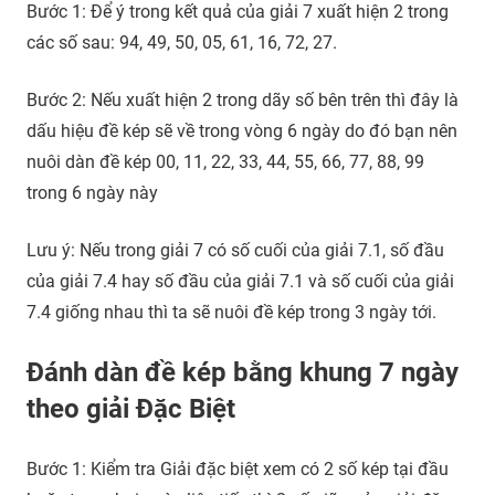
Bước 1: Để ý trong kết quả của giải 7 xuất hiện 2 trong
các số sau: 94, 49, 50, 05, 61, 16, 72, 27.
Bước 2: Nếu xuất hiện 2 trong dãy số bên trên thì đây là
dấu hiệu đề kép sẽ về trong vòng 6 ngày do đó bạn nên
nuôi dàn đề kép 00, 11, 22, 33, 44, 55, 66, 77, 88, 99
trong 6 ngày này
Lưu ý: Nếu trong giải 7 có số cuối của giải 7.1, số đầu
của giải 7.4 hay số đầu của giải 7.1 và số cuối của giải
7.4 giống nhau thì ta sẽ nuôi đề kép trong 3 ngày tới.
Đánh dàn đề kép bằng khung 7 ngày
theo giải Đặc Biệt
Bước 1: Kiểm tra Giải đặc biệt xem có 2 số kép tại đầu