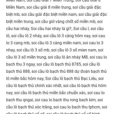
Miền Nam, Soi Cầu Giải 7 Miền Trung, Soi Cầu Giải 8
Miền Nam, soi cầu giải 8 miền trung, soi cầu giải đặc
biệt mb, soi cầu giải đặc biệt miền nam, soi cầu giải đặc
biệt miền trung, soi cầu giờ vàng chốt số miền mb, soi
cầu hai nháy, Soi cầu hai nháy là gì?, Soi cầu l, soi cầu
lô, soi cầu lô 2 nháy, soi cầu lô 3 càng hôm nay, soi cau
lo 3 cang mb, soi cầu lô 3 càng miền nam, soi cau lo 3
nhay, soi cầu lô 3 số mb, soi cầu lô 3 số mien nam, soi
cầu lô 3 số miền trung, soi cầu lô ăn nháy MB, soi cau lo
bach thu 3 ngay, soi cầu lô bạch thủ 8785, soi cầu lô
bạch thủ 888, soi cầu lô bạch thủ 888 dự đoán bạch thủ
lô miền bắc hôm nay, Soi cầu lô bạch thủ Bạc Liêu, soi
cầu lô bạch thủ chính xác nhất, soi cầu lô bạch thủ hôm
nay, soi cầu lô bạch thủ miền bắc chuẩn xác, soi cau lo
bach thu qngai, soi cau lo bach thu rong bach kim, soi
cầu lô bạch thủ sóc trăng, soi cau lo bach thu tphcm, soi