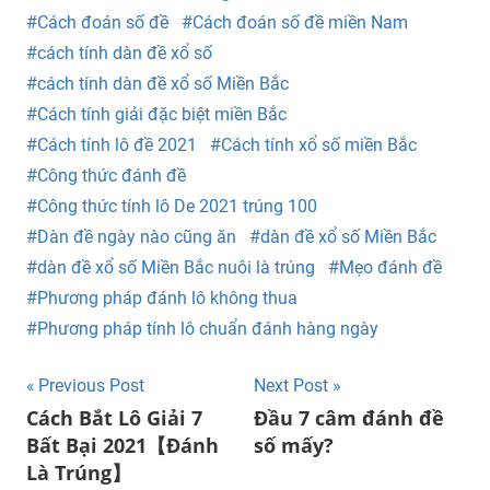
Cách đoán số đề
Cách đoán số đề miền Nam
cách tính dàn đề xổ số
cách tính dàn đề xổ số Miền Bắc
Cách tính giải đặc biệt miền Bắc
Cách tính lô đề 2021
Cách tính xổ số miền Bắc
Công thức đánh đề
Công thức tính lô De 2021 trúng 100
Dàn đề ngày nào cũng ăn
dàn đề xổ số Miền Bắc
dàn đề xổ số Miền Bắc nuôi là trúng
Mẹo đánh đề
Phương pháp đánh lô không thua
Phương pháp tính lô chuẩn đánh hàng ngày
Điều
Previous Post
Next Post
Cách Bắt Lô Giải 7
Đầu 7 câm đánh đề
hướng
Bất Bại 2021【Đánh
số mấy?
bài
Là Trúng】