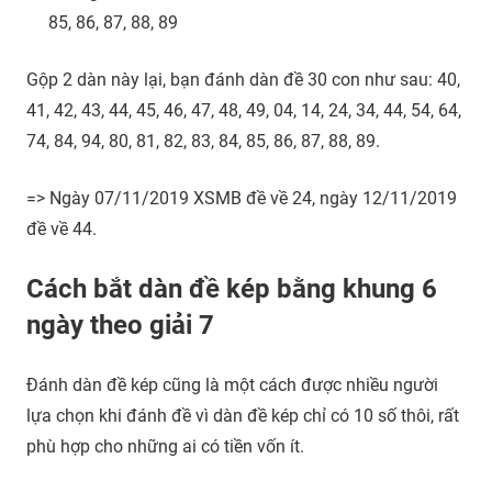
85, 86, 87, 88, 89
Gộp 2 dàn này lại, bạn đánh dàn đề 30 con như sau: 40,
41, 42, 43, 44, 45, 46, 47, 48, 49, 04, 14, 24, 34, 44, 54, 64,
74, 84, 94, 80, 81, 82, 83, 84, 85, 86, 87, 88, 89.
=> Ngày 07/11/2019 XSMB đề về 24, ngày 12/11/2019
đề về 44.
Cách bắt dàn đề kép bằng khung 6
ngày theo giải 7
Đánh dàn đề kép cũng là một cách được nhiều người
lựa chọn khi đánh đề vì dàn đề kép chỉ có 10 số thôi, rất
phù hợp cho những ai có tiền vốn ít.