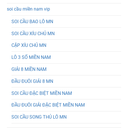
soi cầu miền nam vip
SOI CẦU BAO LÔ MN
SOI CẦU XÍU CHỦ MN
CẶP XÍU CHỦ MN
LÔ 3 SỐ MIỀN NAM
GIẢI 8 MIỀN NAM
ĐẦU ĐUÔI GIẢI 8 MN
SOI CẦU ĐẶC BIỆT MIỀN NAM
ĐẦU ĐUÔI GIẢI ĐẶC BIỆT MIỀN NAM
SOI CẦU SONG THỦ LÔ MN