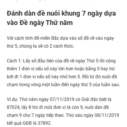
Đánh dàn đề nuôi khung 7 ngày dựa
vào Đề ngày Thứ năm
Với cách tính đề miền Bắc dựa vào số đề về vào ngày
thứ 5, chúng ta sẽ có 2 cách thức.
Cách 1: Lấy số đầu tiên của đề về ngày Thứ 5 rồi cộng
thêm 1 đơn vị nếu số này lớn hơn hoặc bằng 5 hay trừ
bớt đi 1 đơn vị nếu số này nhỏ hơn 5. Rồi từ đó nuôi đề
chạm trong vòng một tuần đến ngày thứ 5 của tuần sau.
Ví dụ: Thứ năm ngày 07/11/2019 có Giải đặc biệt là
87024, lấy 8 trừ đi một đơn vị là còn 9, nuôi dàn đề
chạm 9 cho 7 ngày tiếp theo. Thứ sáu ngày 08/11/2019
kết quả GĐB là 37892.