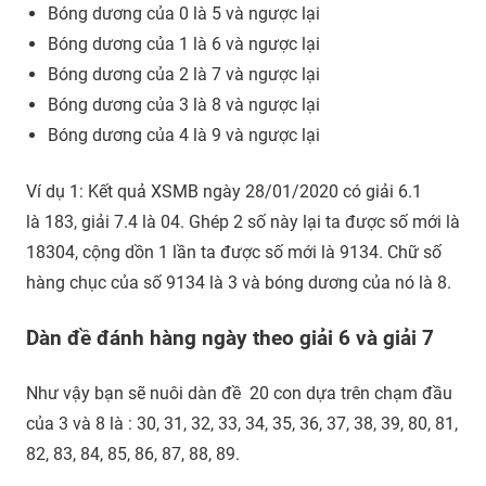
Bóng dương của 0 là 5 và ngược lại
Bóng dương của 1 là 6 và ngược lại
Bóng dương của 2 là 7 và ngược lại
Bóng dương của 3 là 8 và ngược lại
Bóng dương của 4 là 9 và ngược lại
Ví dụ 1: Kết quả XSMB ngày 28/01/2020 có giải 6.1
là 183, giải 7.4 là 04. Ghép 2 số này lại ta được số mới là
18304, cộng dồn 1 lần ta được số mới là 9134. Chữ số
hàng chục của số 9134 là 3 và bóng dương của nó là 8.
Dàn đề đánh hàng ngày theo giải 6 và giải 7
Như vậy bạn sẽ nuôi dàn đề 20 con dựa trên chạm đầu
của 3 và 8 là : 30, 31, 32, 33, 34, 35, 36, 37, 38, 39, 80, 81,
82, 83, 84, 85, 86, 87, 88, 89.