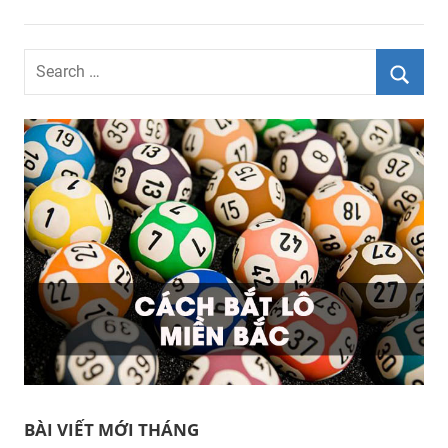
viết
Search
for:
Searc
BÀI VIẾT MỚI THÁNG