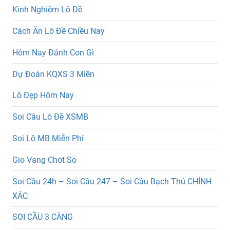
Kinh Nghiệm Lô Đề
Cách Ăn Lô Đề Chiều Nay
Hôm Nay Đánh Con Gì
Dự Đoán KQXS 3 Miền
Lô Đẹp Hôm Nay
Soi Cầu Lô Đề XSMB
Soi Lô MB Miễn Phí
Gio Vang Chot So
Soi Cầu 24h – Soi Cầu 247 – Soi Cầu Bạch Thủ CHÍNH
XÁC
SOI CẦU 3 CÀNG