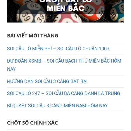
BÀI VIẾT MỚI THÁNG
SOI CẦU LÔ MIỄN PHÍ – SOI CẦU LÔ CHUẨN 100%
DỰ ĐOÁN XSMB – SOI CẦU BẠCH THỦ MIỀN BẮC HÔM
NAY
HƯỚNG DẪN SOI CẦU 3 CÀNG BẤT BẠI
SOI CẦU LÔ 247 – SOI CẦU BA CÀNG ĐÁNH LÀ TRÚNG
BÍ QUYẾT SOI CẦU 3 CÀNG MIỀN NAM HÔM NAY
CHỐT SỐ CHÍNH XÁC