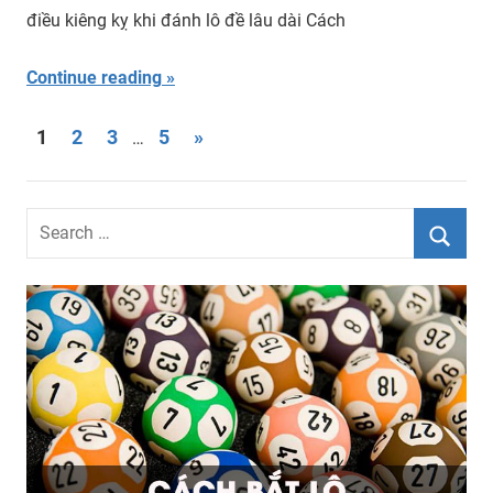
điều kiêng kỵ khi đánh lô đề lâu dài Cách
Continue reading
Phân
Next
1
2
3
5
»
…
Posts
trang
bài
Search
for:
viết
Searc