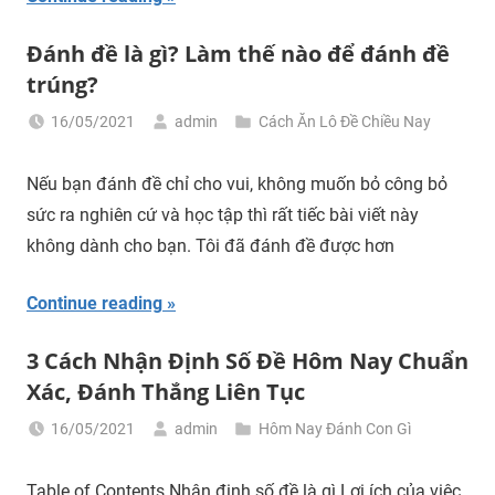
Đánh đề là gì? Làm thế nào để đánh đề
trúng?
16/05/2021
admin
Cách Ăn Lô Đề Chiều Nay
Nếu bạn đánh đề chỉ cho vui, không muốn bỏ công bỏ
sức ra nghiên cứ và học tập thì rất tiếc bài viết này
không dành cho bạn. Tôi đã đánh đề được hơn
Continue reading
3 Cách Nhận Định Số Đề Hôm Nay Chuẩn
Xác, Đánh Thắng Liên Tục
16/05/2021
admin
Hôm Nay Đánh Con Gì
Table of Contents Nhận định số đề là gì Lợi ích của việc