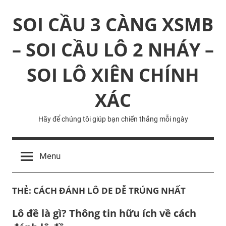
Skip
SOI CẦU 3 CÀNG XSMB
to
content
– SOI CẦU LÔ 2 NHÁY –
SOI LÔ XIÊN CHÍNH
XÁC
Hãy để chúng tôi giúp bạn chiến thắng mỗi ngày
Menu
THẺ:
CÁCH ĐÁNH LÔ DE DỄ TRÚNG NHẤT
Lô đề là gì? Thông tin hữu ích về cách