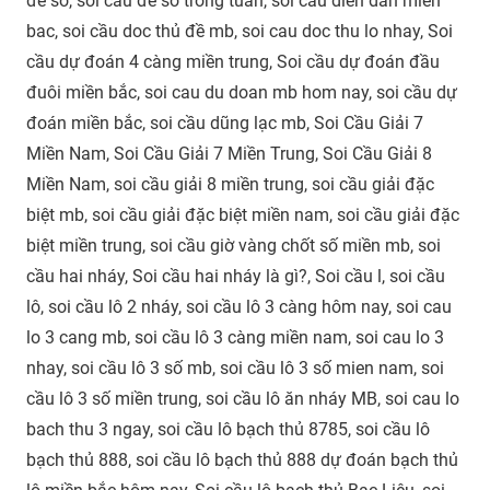
đề số, soi cầu đề số trong tuần, soi cau dien dan mien
bac, soi cầu doc thủ đề mb, soi cau doc thu lo nhay, Soi
cầu dự đoán 4 càng miền trung, Soi cầu dự đoán đầu
đuôi miền bắc, soi cau du doan mb hom nay, soi cầu dự
đoán miền bắc, soi cầu dũng lạc mb, Soi Cầu Giải 7
Miền Nam, Soi Cầu Giải 7 Miền Trung, Soi Cầu Giải 8
Miền Nam, soi cầu giải 8 miền trung, soi cầu giải đặc
biệt mb, soi cầu giải đặc biệt miền nam, soi cầu giải đặc
biệt miền trung, soi cầu giờ vàng chốt số miền mb, soi
cầu hai nháy, Soi cầu hai nháy là gì?, Soi cầu l, soi cầu
lô, soi cầu lô 2 nháy, soi cầu lô 3 càng hôm nay, soi cau
lo 3 cang mb, soi cầu lô 3 càng miền nam, soi cau lo 3
nhay, soi cầu lô 3 số mb, soi cầu lô 3 số mien nam, soi
cầu lô 3 số miền trung, soi cầu lô ăn nháy MB, soi cau lo
bach thu 3 ngay, soi cầu lô bạch thủ 8785, soi cầu lô
bạch thủ 888, soi cầu lô bạch thủ 888 dự đoán bạch thủ