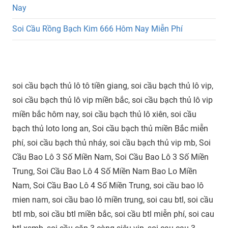
Nay
Soi Cầu Rồng Bạch Kim 666 Hôm Nay Miễn Phí
soi cầu bạch thủ lô tô tiền giang, soi cầu bạch thủ lô vip,
soi cầu bạch thủ lô vip miền bắc, soi cầu bạch thủ lô vip
miền bắc hôm nay, soi cầu bạch thủ lô xiên, soi cầu
bạch thủ loto long an, Soi cầu bạch thủ miền Bắc miễn
phí, soi cầu bạch thủ nháy, soi cầu bạch thủ vip mb, Soi
Cầu Bao Lô 3 Số Miền Nam, Soi Cầu Bao Lô 3 Số Miền
Trung, Soi Cầu Bao Lô 4 Số Miền Nam Bao Lo Miền
Nam, Soi Cầu Bao Lô 4 Số Miền Trung, soi cầu bao lô
mien nam, soi cầu bao lô miền trung, soi cau btl, soi cầu
btl mb, soi cầu btl miền bắc, soi cầu btl miễn phí, soi cau