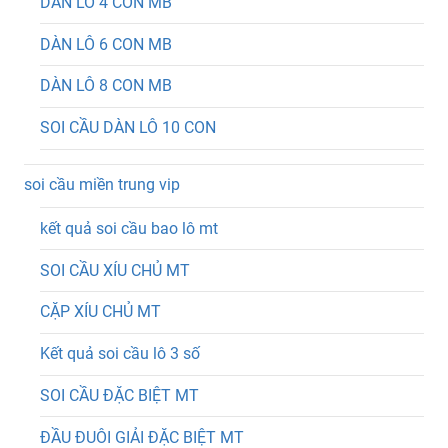
DÀN LÔ 4 CON MB
DÀN LÔ 6 CON MB
DÀN LÔ 8 CON MB
SOI CẦU DÀN LÔ 10 CON
soi cầu miền trung vip
kết quả soi cầu bao lô mt
SOI CẦU XÍU CHỦ MT
CẶP XÍU CHỦ MT
Kết quả soi cầu lô 3 số
SOI CẦU ĐẶC BIỆT MT
ĐẦU ĐUÔI GIẢI ĐẶC BIỆT MT