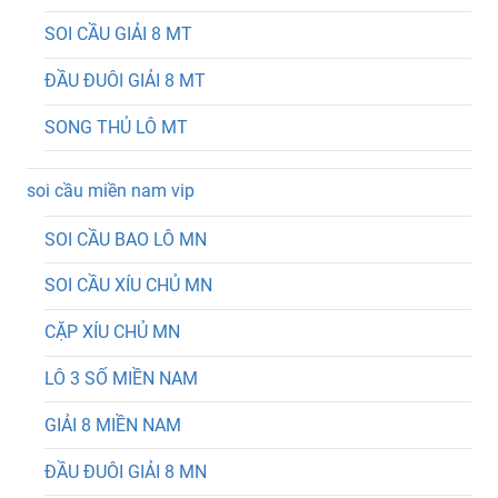
SOI CẦU GIẢI 8 MT
ĐẦU ĐUÔI GIẢI 8 MT
SONG THỦ LÔ MT
soi cầu miền nam vip
SOI CẦU BAO LÔ MN
SOI CẦU XÍU CHỦ MN
CẶP XÍU CHỦ MN
LÔ 3 SỐ MIỀN NAM
GIẢI 8 MIỀN NAM
ĐẦU ĐUÔI GIẢI 8 MN