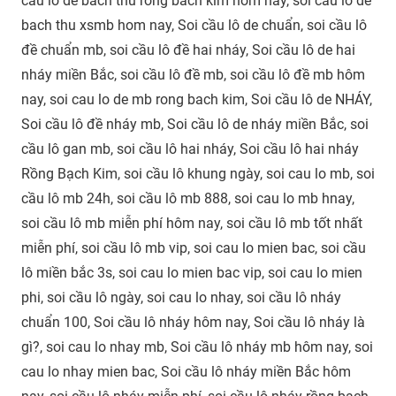
cau lo de bach thu rong bach kim hom nay, soi cau lo de
bach thu xsmb hom nay, Soi cầu lô de chuẩn, soi cầu lô
đề chuẩn mb, soi cầu lô đề hai nháy, Soi cầu lô de hai
nháy miền Bắc, soi cầu lô đề mb, soi cầu lô đề mb hôm
nay, soi cau lo de mb rong bach kim, Soi cầu lô de NHÁY,
Soi cầu lô đề nháy mb, Soi cầu lô de nháy miền Bắc, soi
cầu lô gan mb, soi cầu lô hai nháy, Soi cầu lô hai nháy
Rồng Bạch Kim, soi cầu lô khung ngày, soi cau lo mb, soi
cầu lô mb 24h, soi cầu lô mb 888, soi cau lo mb hnay,
soi cầu lô mb miễn phí hôm nay, soi cầu lô mb tốt nhất
miễn phí, soi cầu lô mb vip, soi cau lo mien bac, soi cầu
lô miền bắc 3s, soi cau lo mien bac vip, soi cau lo mien
phi, soi cầu lô ngày, soi cau lo nhay, soi cầu lô nháy
chuẩn 100, Soi cầu lô nháy hôm nay, Soi cầu lô nháy là
gì?, soi cau lo nhay mb, Soi cầu lô nháy mb hôm nay, soi
cau lo nhay mien bac, Soi cầu lô nháy miền Bắc hôm