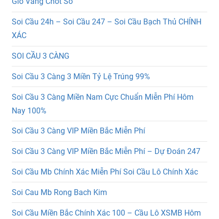
Gio Vang Chot So
Soi Cầu 24h – Soi Cầu 247 – Soi Cầu Bạch Thủ CHÍNH
XÁC
SOI CẦU 3 CÀNG
Soi Cầu 3 Càng 3 Miền Tỷ Lệ Trúng 99%
Soi Cầu 3 Càng Miền Nam Cực Chuẩn Miễn Phí Hôm
Nay 100%
Soi Cầu 3 Càng VIP Miền Bắc Miễn Phí
Soi Cầu 3 Càng VIP Miền Bắc Miễn Phí – Dự Đoán 247
Soi Cầu Mb Chính Xác Miễn Phí Soi Cầu Lô Chính Xác
Soi Cau Mb Rong Bach Kim
Soi Cầu Miền Bắc Chính Xác 100 – Cầu Lô XSMB Hôm