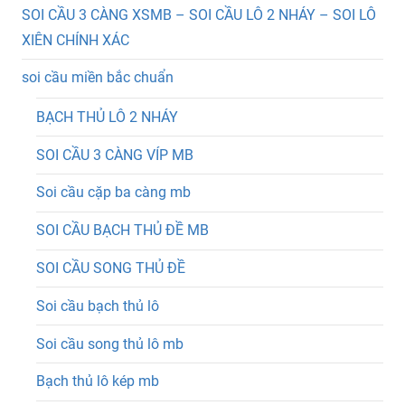
SOI CẦU 3 CÀNG XSMB – SOI CẦU LÔ 2 NHÁY – SOI LÔ
XIÊN CHÍNH XÁC
soi cầu miền bắc chuẩn
BẠCH THỦ LÔ 2 NHÁY
SOI CẦU 3 CÀNG VÍP MB
Soi cầu cặp ba càng mb
SOI CẦU BẠCH THỦ ĐỀ MB
SOI CẦU SONG THỦ ĐỀ
Soi cầu bạch thủ lô
Soi cầu song thủ lô mb
Bạch thủ lô kép mb