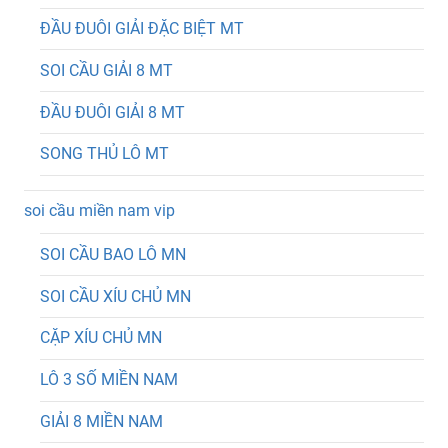
ĐẦU ĐUÔI GIẢI ĐẶC BIỆT MT
SOI CẦU GIẢI 8 MT
ĐẦU ĐUÔI GIẢI 8 MT
SONG THỦ LÔ MT
soi cầu miền nam vip
SOI CẦU BAO LÔ MN
SOI CẦU XÍU CHỦ MN
CẶP XÍU CHỦ MN
LÔ 3 SỐ MIỀN NAM
GIẢI 8 MIỀN NAM