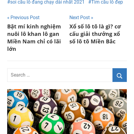
soi cầu lô đang chạy dài nhất 2021
Tìm cầu lô đẹp
Điều
Previous Post
Next Post
Bật mí kinh nghiệm
Xổ số lô tô là gì? cơ
hướng
nuôi lô khan lô gan
cấu giải thưởng xổ
bài
Miền Nam chỉ có lãi
số lô tô Miền Bắc
lớn
viết
Search
for:
Searc