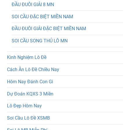
ĐẦU ĐUÔI GIẢI 8 MN
SOI CẦU ĐẶC BIỆT MIỀN NAM
ĐẦU ĐUÔI GIẢI ĐẶC BIỆT MIỀN NAM
SOI CẦU SONG THỦ LÔ MN
Kinh Nghiệm Lô Đề
Cách Ăn Lô Đề Chiều Nay
Hôm Nay Đánh Con Gì
Dự Đoán KQXS 3 Miền
Lô Đẹp Hôm Nay
Soi Cầu Lô Đề XSMB