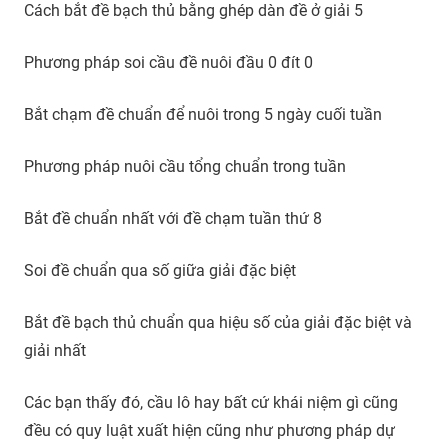
Cách bắt đề bạch thủ bằng ghép dàn đề ở giải 5
Phương pháp soi cầu đề nuôi đầu 0 đít 0
Bắt chạm đề chuẩn để nuôi trong 5 ngày cuối tuần
Phương pháp nuôi cầu tổng chuẩn trong tuần
Bắt đề chuẩn nhất với đề chạm tuần thứ 8
Soi đề chuẩn qua số giữa giải đặc biệt
Bắt đề bạch thủ chuẩn qua hiệu số của giải đặc biệt và
giải nhất
Các bạn thấy đó, cầu lô hay bất cứ khái niệm gì cũng
đều có quy luật xuất hiện cũng như phương pháp dự